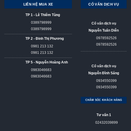
LIÊN HỆ MUA XE
CỐ VẤN DỊCH VỤ
TP 1 - Lê Thiêm Tùng
0389798999
Cố vấn dịch vụ
0389798999
Nguyễn Tuấn Diễn
0978592526
TP 2 - Đinh Thị Phương
0978592526
0981 213 132
0981 213 132
TP 5 - Nguyễn Hoàng Anh
Cố vấn dịch vụ
0983046683
Nguyễn Đình Sáng
0983046683
0934550399
0934550399
CHĂM SÓC KHÁCH HÀNG
Tư vấn 1
02432039899