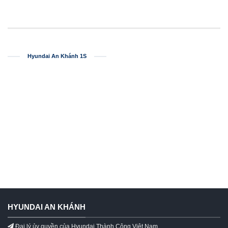
Hyundai An Khánh 1S
HYUNDAI AN KHÁNH
Đại lý ủy quyền của Hyundai Thành Công Việt Nam.