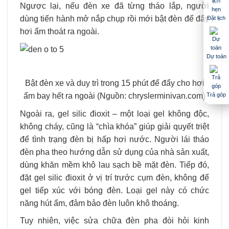
Ngược lại, nếu đèn xe đã từng tháo lắp, người
dùng tiến hành mở nắp chụp rồi mới bật đèn để đẩy
Đặt lịch
hơi ẩm thoát ra ngoài.
Dự toán
Bật đèn xe và duy trì trong 15 phút để đẩy cho hơi
Trả góp
ẩm bay hết ra ngoài (Nguồn: chryslerminivan.com)
Ngoài ra, gel silic đioxit – một loại gel không độc,
không cháy, cũng là “chìa khóa” giúp giải quyết triệt
để tình trạng đèn bị hấp hơi nước. Người lái tháo
đèn pha theo hướng dẫn sử dụng của nhà sản xuất,
dùng khăn mềm khô lau sạch bề mặt đèn. Tiếp đó,
đặt gel silic đioxit ở vị trí trước cụm đèn, không để
gel tiếp xúc với bóng đèn. Loại gel này có chức
năng hút ẩm, đảm bảo đèn luôn khô thoáng.
Tuy nhiên, việc sửa chữa đèn pha đòi hỏi kinh