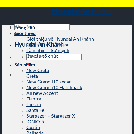
Skip
Hyundai An Khánh
to
content
Tìm
Trang chủ
kiếm:
Giới thiệu
Giới thiệu về Hyundai An Khánh
Hyundai An Khánh
Giới thiệu TC Motor
Tầm nhìn – Sứ mệnh
Tìm
Cơ cấu tổ chức
kiếm:
Sản phẩm
New Creta
Creta
New Grand i10 sedan
New Grand i10 Hatchback
All new Accent
Elantra
Tucson
Santa Fe
Stargazer – Stargazer X
IONIQ 5
Custin
Palisade