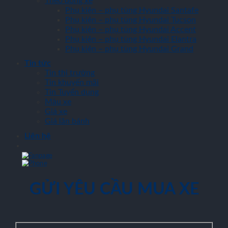
Theo dòng xe
Phụ kiện – phụ tùng Hyundai Santafe
Phụ kiện – phụ tùng Hyundai Tucson
Phụ kiện – phụ tùng Hyundai Accent
Phụ kiện – phụ tùng Hyundai Elantra
Phụ kiện – phụ tùng Hyundai Grand
Tin tức
Tin thị trường
Tin khuyến mãi
Tin Tuyển dụng
Màu xe
Giá xe
Giá lăn bánh
Liên hệ
GỬI YÊU CẦU MUA XE