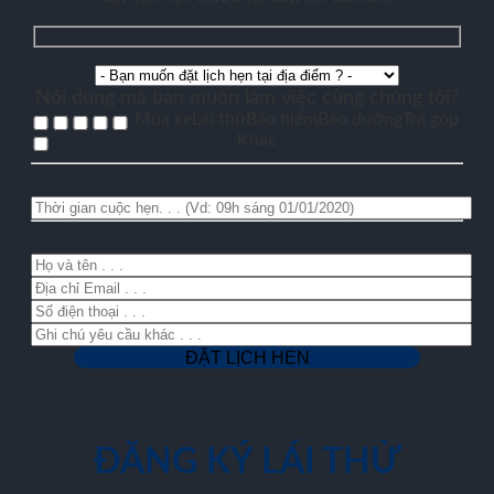
Nội dung mà bạn muốn làm việc cùng chúng tôi?
Mua xe
Lái thử
Bảo hiểm
Bảo dưỡng
Trả góp
Khác
ĐĂNG KÝ LÁI THỬ