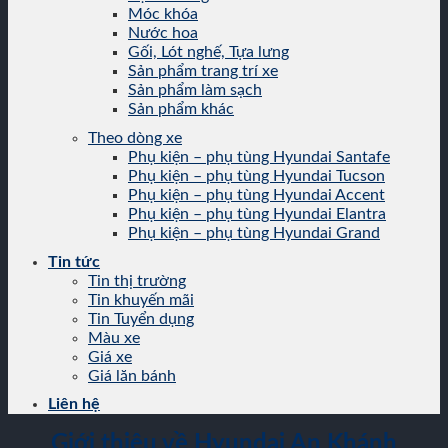
Móc khóa
Nước hoa
Gối, Lót nghế, Tựa lưng
Sản phẩm trang trí xe
Sản phẩm làm sạch
Sản phẩm khác
Theo dòng xe
Phụ kiện – phụ tùng Hyundai Santafe
Phụ kiện – phụ tùng Hyundai Tucson
Phụ kiện – phụ tùng Hyundai Accent
Phụ kiện – phụ tùng Hyundai Elantra
Phụ kiện – phụ tùng Hyundai Grand
Tin tức
Tin thị trường
Tin khuyến mãi
Tin Tuyển dụng
Màu xe
Giá xe
Giá lăn bánh
Liên hệ
Giới thiệu về Hyundai An Khánh