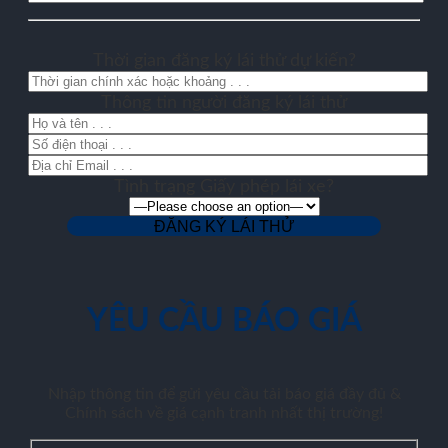
Thời gian đăng ký lái thử dự kiến?
Thông tin người đăng ký lái thử
Tình trạng Giấy phép lái xe?
YÊU CẦU BÁO GIÁ
Nhập thông tin để gửi yêu cầu tải báo giá đầy đủ &
Chính sách về giá cạnh tranh nhất thị trường!