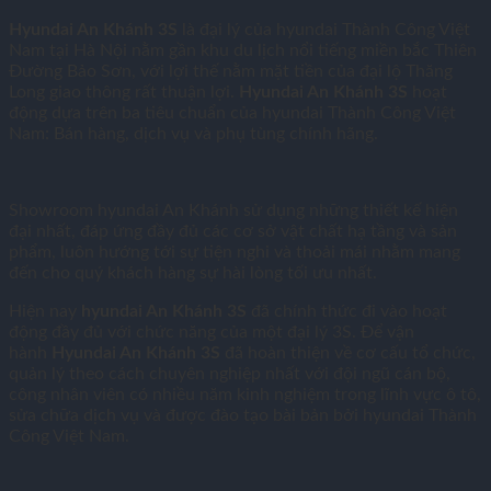
Hyundai An Khánh 3S
là đại lý của hyundai Thành Công Việt
Nam tại Hà Nội nằm gần khu du lịch nổi tiếng miền bắc Thiên
Đường Bảo Sơn, với lợi thế nằm mặt tiền của đại lộ Thăng
Long giao thông rất thuận lợi.
Hyundai An Khánh 3S
hoạt
động dựa trên ba tiêu chuẩn của hyundai Thành Công Việt
Nam: Bán hàng, dịch vụ và phụ tùng chính hãng.
Showroom hyundai An Khánh sử dụng những thiết kế hiện
đại nhất, đáp ứng đầy đủ các cơ sở vật chất hạ tầng và sản
phẩm, luôn hướng tới sự tiện nghi và thoải mái nhằm mang
đến cho quý khách hàng sự hài lòng tối ưu nhất.
Hiện nay
hyundai An Khánh 3S
đã
chính thức đi vào hoạt
động đầy đủ với chức năng của một đại lý 3S. Để vận
hành
Hyundai An Khánh 3S
đã hoàn thiện về cơ cấu tổ chức,
quản lý theo cách chuyên nghiệp nhất với đội ngũ cán bộ,
công nhân viên có nhiều năm kinh nghiệm trong lĩnh vực ô tô,
sửa chữa dịch vụ và được đào tạo bài bản bởi hyundai Thành
Công Việt Nam.