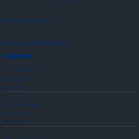
Bảo hiểm:
0563 96 9999
Đặt lịch hẹn - Cskh:
091 823 8982
LIÊN HỆ MUA XE
TP 1 - Lê Thiêm Tùng
0389798999
0389798999
TP 2 - Đinh Thị Phương
0981 213 132
0981 213 132