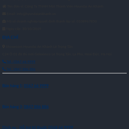
Tên đơn vị: Công Ty TNHH Một Thành Viên Hyundai An Khánh
Email: info@hyundaiankhanh.vn
Mã số doanh nghiệp/quyết định thành lập số: 0108967850
Ngày cấp: 30/10/2019
ĐỊA CHỈ
Showroom Hyundai An Khánh Lê Trọng Tấn:
C24 Ô 01 đô thị mới Geleximco Lê Trọng Tấn, La Phù, Hoài Đức, Hà Nội
Tel : 0567 66 9999
Tel : 0847 886 886
Bán hàng 1:
0567 66 9999
Bán hàng 2:
0847 886 886
Dịch vụ - Hỗ trợ kỹ thuật:
0568 66 9999