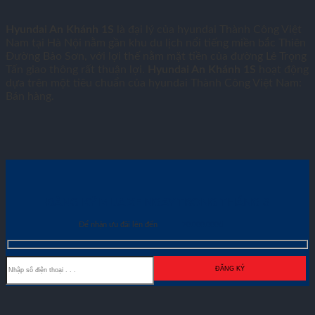
Hyundai An Khánh 1S
là đại lý của hyundai Thành Công Việt
Nam tại Hà Nội nằm gần khu du lịch nổi tiếng miền bắc Thiên
Đường Bảo Sơn, với lợi thế nằm mặt tiền của đường Lê Trọng
Tấn giao thông rất thuận lợi.
Hyundai An Khánh 1S
hoạt động
dựa trên một tiêu chuẩn của hyundai Thành Công Việt Nam:
Bán hàng.
ĐĂNG KÝ MUA XE NGAY TRONG THÁNG
8
Để nhận ưu đãi lên đến
70.000.000đ