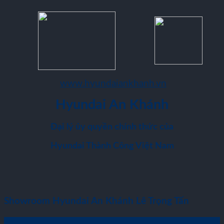
www.hyundaiankhanh.vn
Hyundai An Khánh
Đại lý ủy quyền chính thức của
Hyundai Thành Công Việt Nam
Showroom Hyundai An Khánh Lê Trọng Tấn