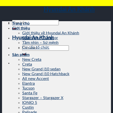
Skip
Hyundai An Khánh
to
content
Tìm
Trang chủ
kiếm:
Giới thiệu
Giới thiệu về Hyundai An Khánh
Hyundai An Khánh
Giới thiệu TC Motor
Tầm nhìn – Sứ mệnh
Tìm
Cơ cấu tổ chức
kiếm:
Sản phẩm
New Creta
Creta
New Grand i10 sedan
New Grand i10 Hatchback
All new Accent
Elantra
Tucson
Santa Fe
Stargazer – Stargazer X
IONIQ 5
Custin
Palisade