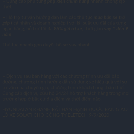
– Cung cấp phụ tùng
phụ kiện chính hãng
nhanh chóng kịp
thời.
– Hỗ trợ tư vấn hướng dẫn làm các thủ tục
mua bán xe trả
góp
( cá nhân và doanh nghiệp ) với lãi suất ưu đãi của từng
ngân hàng, hỗ trợ tối đa
85
% giá trị xe
, thời gian
vay 1 đến 9
năm
.
Thủ tục nhanh gọn duyệt hồ sơ vay nhanh.
– Dịch vụ sau bán hàng với các chương trình ưu đãi bảo
dưỡng, chương trình hướng dẫn sử dụng xe hiệu quả với sự
tư vấn của chuyên gia, chương trình khách hàng thân thiết –
Cung cấp dịch vụ cứu hộ 24/24 hỗ trợ khách hàng trong mọi
trường hợp ở bất cứ địa điểm và thời điểm nào.
HYUNDAI AN KHÁNH RẤT HÂN HẠNH ĐƯỢC BÀN GIAO
LÔ XE SOLATI CHO CÔNG TY ELETECH 9/9/2020