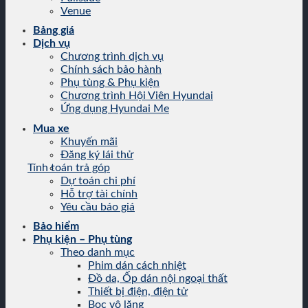
Venue
Bảng giá
Dịch vụ
Chương trình dịch vụ
Chính sách bảo hành
Phụ tùng & Phụ kiện
Chương trình Hội Viên Hyundai
Ứng dụng Hyundai Me
Mua xe
Khuyến mãi
Đăng ký lái thử
Tính toán trả góp
Dự toán chi phí
Hỗ trợ tài chính
Yêu cầu báo giá
Bảo hiểm
Phụ kiện – Phụ tùng
Theo danh mục
Phim dán cách nhiệt
Đồ da, Ốp dán nội ngoại thất
Thiết bị điện, điện tử
Bọc vô lăng