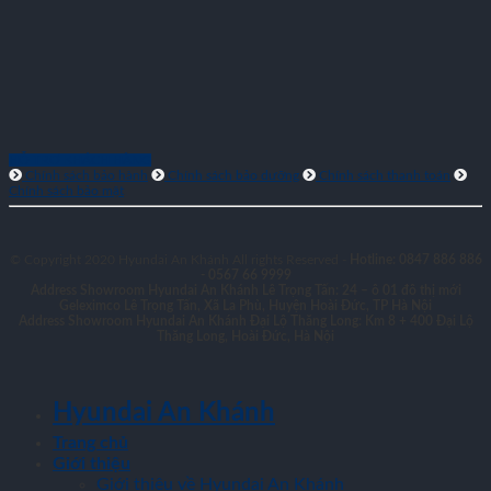
HỖ TRỢ KHÁCH HÀNG
Chính sách bảo hành
Chính sách bảo dưỡng
Chính sách thanh toán
Chính sách bảo mật
© Copyright 2020 Hyundai An Khánh All rights Reserved -
Hotline: 0847 886 886
- 0567 66 9999
Address Showroom Hyundai An Khánh Lê Trọng Tấn:
24 – ô 01 đô thị mới
Geleximco Lê Trọng Tấn, Xã La Phù, Huyện Hoài Đức, TP Hà Nội
Address Showroom Hyundai An Khánh Đại Lộ Thăng Long:
Km 8 + 400 Đại Lộ
Thăng Long, Hoài Đức, Hà Nội
Hyundai An Khánh
Trang chủ
Giới thiệu
Giới thiệu về Hyundai An Khánh