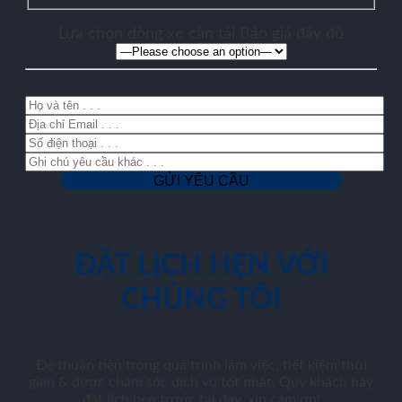
Lựa chọn dòng xe cần tải Báo giá đầy đủ
ĐẶT LỊCH HẸN VỚI
CHÚNG TÔI
Để thuận tiện trong quá trình làm việc, tiết kiệm thời
gian & được chăm sóc dịch vụ tốt nhất. Quý khách hãy
đặt lịch hẹn trước tại đây, xin cảm ơn!