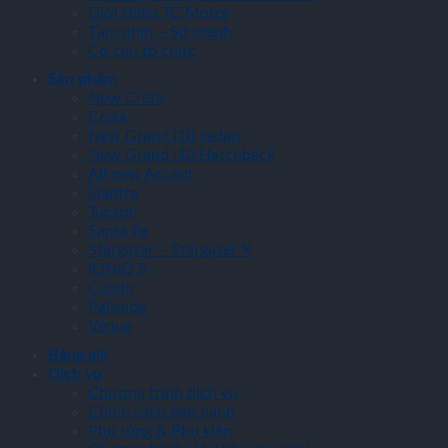
Giới thiệu TC Motor
Tầm nhìn – Sứ mệnh
Cơ cấu tổ chức
Sản phẩm
New Creta
Creta
New Grand i10 sedan
New Grand i10 Hatchback
All new Accent
Elantra
Tucson
Santa Fe
Stargazer – Stargazer X
IONIQ 5
Custin
Palisade
Venue
Bảng giá
Dịch vụ
Chương trình dịch vụ
Chính sách bảo hành
Phụ tùng & Phụ kiện