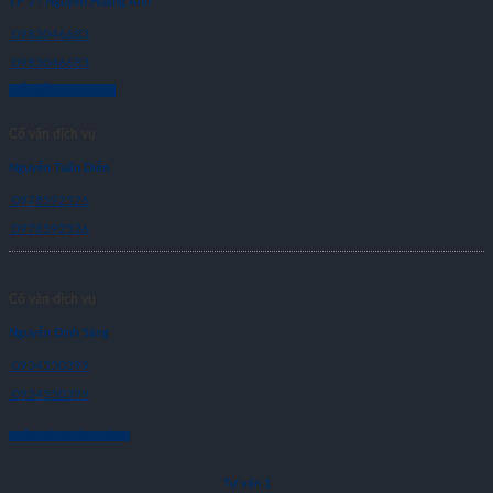
TP 5 - Nguyễn Hoàng Anh
0983046683
0983046683
CỐ VẤN DỊCH VỤ
Cố vấn dịch vụ
Nguyễn Tuấn Diễn
0978592526
0978592526
Cố vấn dịch vụ
Nguyễn Đình Sáng
0934550399
0934550399
CHĂM SÓC KHÁCH HÀNG
Tư vấn 1