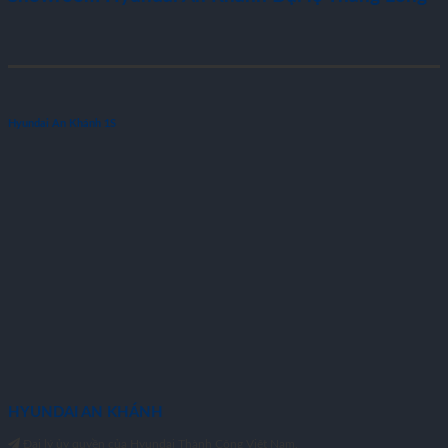
Hyundai An Khánh 1S
HYUNDAI AN KHÁNH
Đại lý ủy quyền của Hyundai Thành Công Việt Nam.