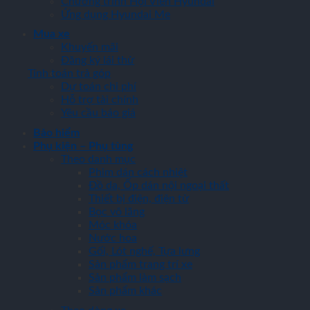
Chương trình Hội Viên Hyundai
Ứng dụng Hyundai Me
Mua xe
Khuyến mãi
Đăng ký lái thử
Tính toán trả góp
Dự toán chi phí
Hỗ trợ tài chính
Yêu cầu báo giá
Bảo hiểm
Phụ kiện – Phụ tùng
Theo danh mục
Phim dán cách nhiệt
Đồ da, Ốp dán nội ngoại thất
Thiết bị điện, điện tử
Bọc vô lăng
Móc khóa
Nước hoa
Gối, Lót nghế, Tựa lưng
Sản phẩm trang trí xe
Sản phẩm làm sạch
Sản phẩm khác