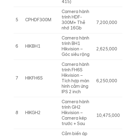
415)
Camera hành
trình HDF-
5
CPHDF300M
300M+ Thẻ
7,200,000
nhớ 16Gb
Camera hành
trình BH1
6
HIKBH1
Hikvision –
2,625,000
Góc siêu rộng
Camera hành
trình FH6S
Hikvision –
7
HIKFH6S
Tích hợp màn
6,250,000
hình cảm ứng
IPS 2 inch
Camera hành
trình GH2
8
HIKGH2
Hikvision –
10,475,000
Camera kép
trước + Sau
Cảm biến áp