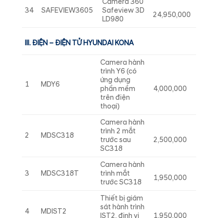
Camera 360
34
SAFEVIEW3605
Safeview 3D
24,950,000
LD980
III. ĐIỆN – ĐIỆN TỬ HYUNDAI KONA
Camera hành
trình Y6 (có
ứng dụng
1
MDY6
phần mềm
4,000,000
trên điện
thoại)
Camera hành
trình 2 mắt
2
MDSC318
trước sau
2,500,000
SC318
Camera hành
3
MDSC318T
trình mắt
1,950,000
trước SC318
Thiết bị giám
sát hành trình
4
MDIST2
IST2, định vi
1,950,000