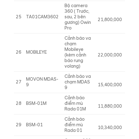
Bộ camera
360 ( Trước,
25
TA01CAM3602
sau, 2 bên
21,800,000
gương) Owin
Pro
Cảnh báo va
chạm
Mobileye
26
MOBILEYE
(kèm cảnh
22,000,000
báo rung
volang)
Cảnh báo va
MOVON MDAS-
27
chạm MDAS
9
15,400,000
9
Cảnh báo
28
BSM-01M
điểm mù
11,880,000
Rada 01M
Cảnh báo
29
BSM-01
điểm mù
10,340,000
Rada 01