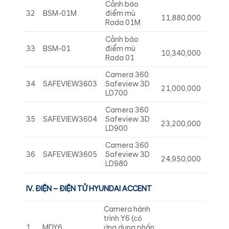
Cảnh báo
32
BSM-01M
điểm mù
11,880,000
Rada 01M
Cảnh báo
33
BSM-01
điểm mù
10,340,000
Rada 01
Camera 360
34
SAFEVIEW3603
Safeview 3D
21,000,000
LD700
Camera 360
35
SAFEVIEW3604
Safeview 3D
23,200,000
LD900
Camera 360
36
SAFEVIEW3605
Safeview 3D
24,950,000
LD980
IV. ĐIỆN – ĐIỆN TỬ HYUNDAI ACCENT
Camera hành
trình Y6 (có
1
MDY6
ứng dụng phần