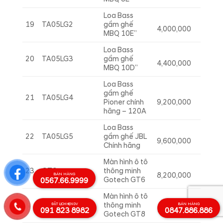
Loa Bass
19
TA05LG2
gầm ghế
4,000,000
MBQ 10E”
Loa Bass
20
TA05LG3
gầm ghế
4,400,000
MBQ 10D”
Loa Bass
gầm ghế
21
TA05LG4
Pioner chính
9,200,000
hãng – 120A
Loa Bass
22
TA05LG5
gầm ghế JBL
9,600,000
Chính hãng
Màn hình ô tô
23
GT6
thông minh
8,200,000
BÁN HÀNG
Gotech GT6
0567.66.9999
Màn hình ô tô
GT8
thông minh
BÁN HÀNG
ĐẶT LỊCH HẸN DV
11,300,000
091 823 8982
0847.886.886
Gotech GT8