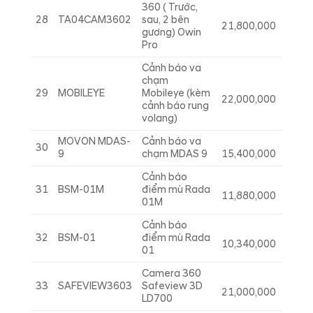
360 ( Trước,
28
TA04CAM3602
sau, 2 bên
21,800,000
gương) Owin
Pro
Cảnh báo va
chạm
29
MOBILEYE
Mobileye (kèm
22,000,000
cảnh báo rung
volang)
MOVON MDAS-
Cảnh báo va
30
9
chạm MDAS 9
15,400,000
Cảnh báo
31
BSM-01M
điểm mù Rada
11,880,000
01M
Cảnh báo
32
BSM-01
điểm mù Rada
10,340,000
01
Camera 360
33
SAFEVIEW3603
Safeview 3D
21,000,000
LD700