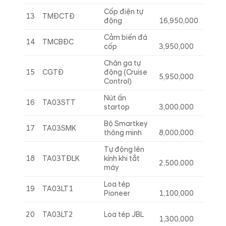
Cốp điện tự
13
TMĐCTĐ
động
16,950,000
Cảm biến đá
14
TMCBĐC
cốp
3,950,000
Chân ga tự
15
CGTĐ
động (Cruise
5,950,000
Control)
Nút ấn
16
TA03STT
startop
3,000,000
Bộ Smartkey
17
TA03SMK
thông minh
8,000,000
Tự động lên
18
TA03TĐLK
kính khi tắt
2,500,000
máy
Loa tép
19
TA03LT1
Pioneer
1,100,000
20
TA03LT2
Loa tép JBL
1,300,000