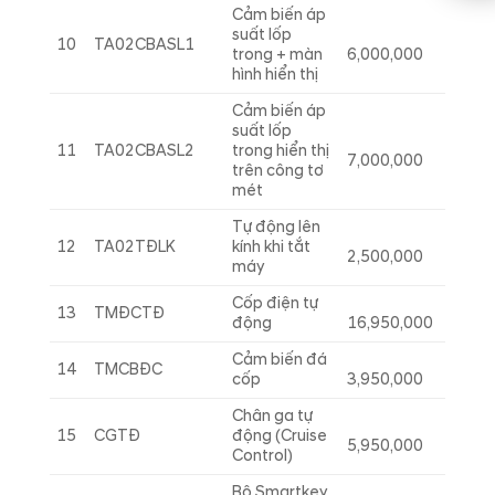
Cảm biến áp
suất lốp
10
TA02CBASL1
trong + màn
6,000,000
hình hiển thị
Cảm biến áp
suất lốp
11
TA02CBASL2
trong hiển thị
7,000,000
trên công tơ
mét
Tự động lên
12
TA02TĐLK
kính khi tắt
2,500,000
máy
Cốp điện tự
13
TMĐCTĐ
động
16,950,000
Cảm biến đá
14
TMCBĐC
cốp
3,950,000
Chân ga tự
15
CGTĐ
động (Cruise
5,950,000
Control)
Bộ Smartkey