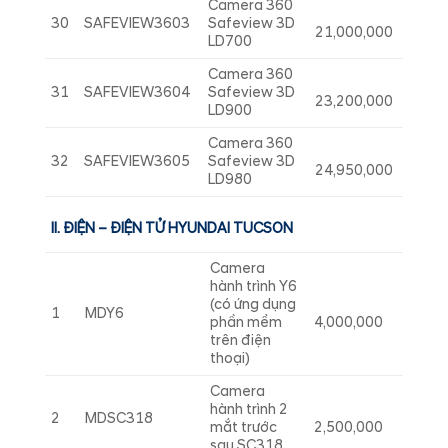
Camera 360
30
SAFEVIEW3603
Safeview 3D
21,000,000
LD700
Camera 360
31
SAFEVIEW3604
Safeview 3D
23,200,000
LD900
Camera 360
32
SAFEVIEW3605
Safeview 3D
24,950,000
LD980
II. ĐIỆN – ĐIỆN TỬ HYUNDAI TUCSON
Camera
hành trình Y6
(có ứng dụng
1
MDY6
phần mềm
4,000,000
trên điện
thoại)
Camera
hành trình 2
2
MDSC318
mắt trước
2,500,000
sau SC318