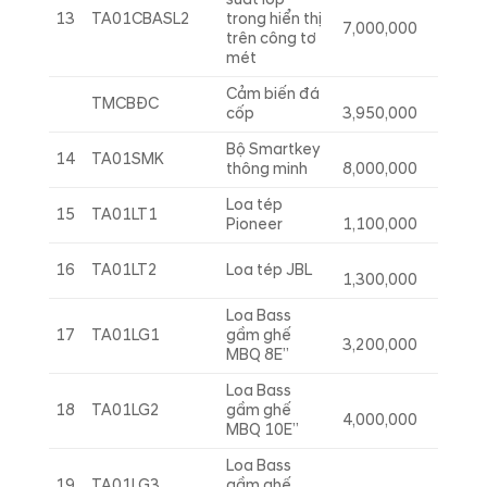
suất lốp
13
TA01CBASL2
trong hiển thị
7,000,000
trên công tơ
mét
Cảm biến đá
TMCBĐC
cốp
3,950,000
Bộ Smartkey
14
TA01SMK
thông minh
8,000,000
Loa tép
15
TA01LT1
Pioneer
1,100,000
16
TA01LT2
Loa tép JBL
1,300,000
Loa Bass
17
TA01LG1
gầm ghế
3,200,000
MBQ 8E”
Loa Bass
18
TA01LG2
gầm ghế
4,000,000
MBQ 10E”
Loa Bass
19
TA01LG3
gầm ghế