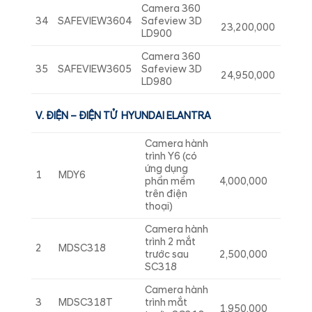
Camera 360
34
SAFEVIEW3604
Safeview 3D
23,200,000
LD900
Camera 360
35
SAFEVIEW3605
Safeview 3D
24,950,000
LD980
V. ĐIỆN – ĐIỆN TỬ HYUNDAI ELANTRA
Camera hành
trình Y6 (có
ứng dụng
1
MDY6
phần mềm
4,000,000
trên điện
thoại)
Camera hành
trình 2 mắt
2
MDSC318
trước sau
2,500,000
SC318
Camera hành
3
MDSC318T
trình mắt
1,950,000