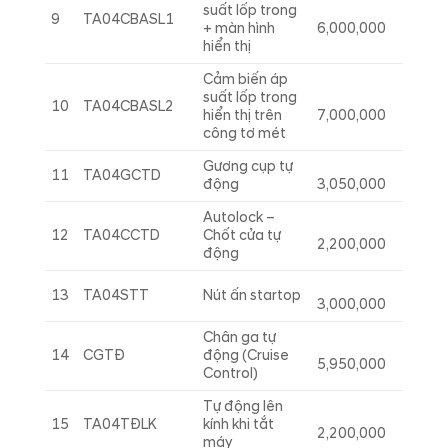
suất lốp trong
9
TA04CBASL1
+ màn hình
6,000,000
hiển thị
Cảm biến áp
suất lốp trong
10
TA04CBASL2
hiển thị trên
7,000,000
công tơ mét
Gương cụp tự
11
TA04GCTD
động
3,050,000
Autolock –
12
TA04CCTD
Chốt cửa tự
2,200,000
động
13
TA04STT
Nút ấn startop
3,000,000
Chân ga tự
14
CGTĐ
động (Cruise
5,950,000
Control)
Tự động lên
15
TA04TĐLK
kính khi tắt
2,200,000
máy