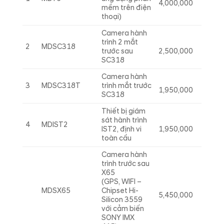
4,000,000
mềm trên điện
thoại)
Camera hành
trình 2 mắt
2
MDSC318
trước sau
2,500,000
SC318
Camera hành
3
MDSC318T
trình mắt trước
1,950,000
SC318
Thiết bị giám
sát hành trình
4
MDIST2
IST2, định vi
1,950,000
toàn cầu
Camera hành
trình trước sau
X65
(GPS, WIFI –
MDSX65
Chipset Hi-
5,450,000
Silicon 3559
với cảm biến
SONY IMX