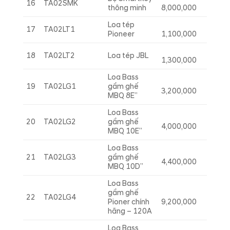
16
TA02SMK
thông minh
8,000,000
Loa tép
17
TA02LT1
Pioneer
1,100,000
18
TA02LT2
Loa tép JBL
1,300,000
Loa Bass
19
TA02LG1
gầm ghế
3,200,000
MBQ 8E”
Loa Bass
20
TA02LG2
gầm ghế
4,000,000
MBQ 10E”
Loa Bass
21
TA02LG3
gầm ghế
4,400,000
MBQ 10D”
Loa Bass
gầm ghế
22
TA02LG4
Pioner chính
9,200,000
hãng – 120A
Loa Bass