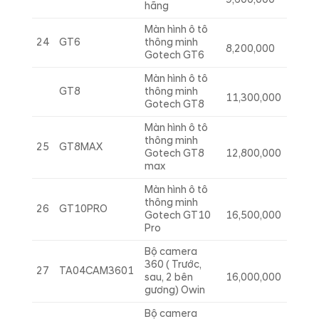
9,600,000
hãng
Màn hình ô tô
24
GT6
thông minh
8,200,000
Gotech GT6
Màn hình ô tô
GT8
thông minh
11,300,000
Gotech GT8
Màn hình ô tô
thông minh
25
GT8MAX
Gotech GT8
12,800,000
max
Màn hình ô tô
thông minh
26
GT10PRO
Gotech GT10
16,500,000
Pro
Bộ camera
360 ( Trước,
27
TA04CAM3601
sau, 2 bên
16,000,000
gương) Owin
Bộ camera