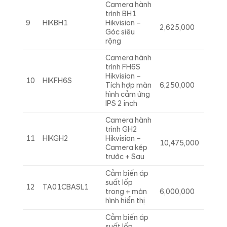
Camera hành
trình BH1
9
HIKBH1
Hikvision –
2,625,000
Góc siêu
rộng
Camera hành
trình FH6S
Hikvision –
10
HIKFH6S
Tích hợp màn
6,250,000
hình cảm ứng
IPS 2 inch
Camera hành
trình GH2
11
HIKGH2
Hikvision –
10,475,000
Camera kép
trước + Sau
Cảm biến áp
suất lốp
12
TA01CBASL1
trong + màn
6,000,000
hình hiển thị
Cảm biến áp