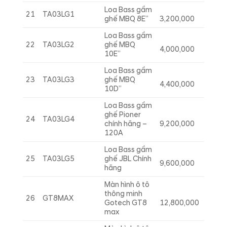
Loa Bass gầm
21
TA03LG1
ghế MBQ 8E”
3,200,000
Loa Bass gầm
22
TA03LG2
ghế MBQ
4,000,000
10E”
Loa Bass gầm
23
TA03LG3
ghế MBQ
4,400,000
10D”
Loa Bass gầm
ghế Pioner
24
TA03LG4
chính hãng –
9,200,000
120A
Loa Bass gầm
25
TA03LG5
ghế JBL Chính
9,600,000
hãng
Màn hình ô tô
thông minh
26
GT8MAX
Gotech GT8
12,800,000
max