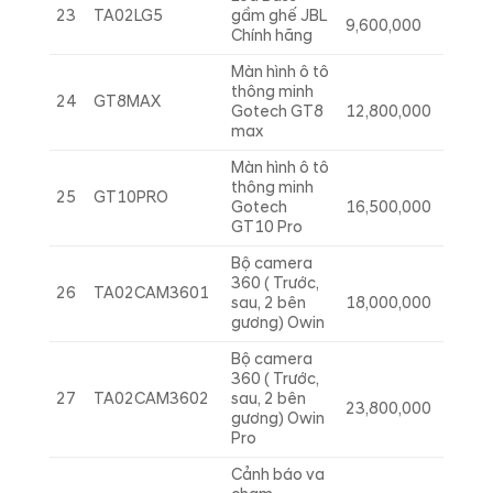
23
TA02LG5
gầm ghế JBL
9,600,000
Chính hãng
Màn hình ô tô
thông minh
24
GT8MAX
Gotech GT8
12,800,000
max
Màn hình ô tô
thông minh
25
GT10PRO
Gotech
16,500,000
GT10 Pro
Bộ camera
360 ( Trước,
26
TA02CAM3601
sau, 2 bên
18,000,000
gương) Owin
Bộ camera
360 ( Trước,
27
TA02CAM3602
sau, 2 bên
23,800,000
gương) Owin
Pro
Cảnh báo va