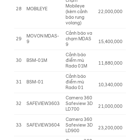
chạm
Mobileye
28
MOBILEYE
(kèm cảnh
22,000,000
báo rung
volang)
Cảnh báo va
MOVON MDAS-
29
chạm MDAS
9
15,400,000
9
Cảnh báo
30
BSM-01M
điểm mù
11,880,000
Rada 01M
Cảnh báo
31
BSM-01
điểm mù
10,340,000
Rada 01
Camera 360
32
SAFEVIEW3603
Safeview 3D
21,000,000
LD700
Camera 360
33
SAFEVIEW3604
Safeview 3D
23,200,000
LD900