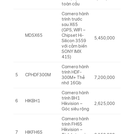
toàn cầu
Camera hành
trình trước
sau X65
(GPS, WIFI –
MDSX65
Chipset Hi-
5,450,000
Silicon 3559
với cảm biến
SONY IMX
415)
Camera hành
trình HDF-
5
CPHDF300M
300M+ Thẻ
7,200,000
nhớ 16Gb
Camera hành
trình BH1
6
HIKBH1
Hikvision –
2,625,000
Góc siêu rộng
Camera hành
trình FH6S
Hikvision –
7
HIKFH6S