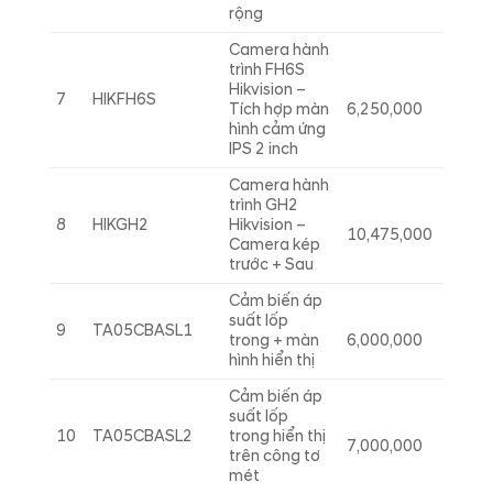
rộng
Camera hành
trình FH6S
Hikvision –
7
HIKFH6S
Tích hợp màn
6,250,000
hình cảm ứng
IPS 2 inch
Camera hành
trình GH2
8
HIKGH2
Hikvision –
10,475,000
Camera kép
trước + Sau
Cảm biến áp
suất lốp
9
TA05CBASL1
trong + màn
6,000,000
hình hiển thị
Cảm biến áp
suất lốp
10
TA05CBASL2
trong hiển thị
7,000,000
trên công tơ
mét