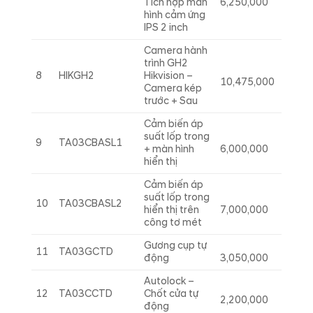
Tích hợp màn
6,250,000
hình cảm ứng
IPS 2 inch
Camera hành
trình GH2
8
HIKGH2
Hikvision –
10,475,000
Camera kép
trước + Sau
Cảm biến áp
suất lốp trong
9
TA03CBASL1
+ màn hình
6,000,000
hiển thị
Cảm biến áp
suất lốp trong
10
TA03CBASL2
hiển thị trên
7,000,000
công tơ mét
Gương cụp tự
11
TA03GCTD
động
3,050,000
Autolock –
12
TA03CCTD
Chốt cửa tự
2,200,000
động