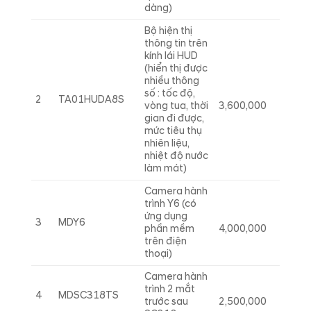
dàng)
Bộ hiện thị
thông tin trên
kính lái HUD
(hiển thị được
nhiều thông
số : tốc độ,
2
TA01HUDA8S
vòng tua, thời
3,600,000
gian đi được,
mức tiêu thụ
nhiên liệu,
nhiệt độ nước
làm mát)
Camera hành
trình Y6 (có
ứng dụng
3
MDY6
phần mềm
4,000,000
trên điện
thoại)
Camera hành
trình 2 mắt
4
MDSC318TS
trước sau
2,500,000