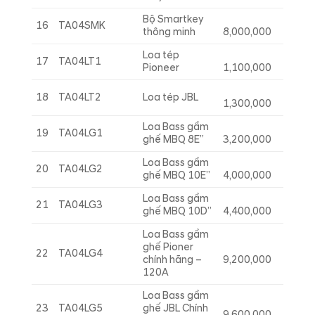
Bộ Smartkey
16
TA04SMK
thông minh
8,000,000
Loa tép
17
TA04LT1
Pioneer
1,100,000
18
TA04LT2
Loa tép JBL
1,300,000
Loa Bass gầm
19
TA04LG1
ghế MBQ 8E”
3,200,000
Loa Bass gầm
20
TA04LG2
ghế MBQ 10E”
4,000,000
Loa Bass gầm
21
TA04LG3
ghế MBQ 10D”
4,400,000
Loa Bass gầm
ghế Pioner
22
TA04LG4
chính hãng –
9,200,000
120A
Loa Bass gầm
23
TA04LG5
ghế JBL Chính