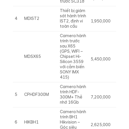
trước SC318
Thiết bị giám
sát hành trình
4
MDIST2
IST2, định vi
1,950,000
toàn cầu
Camera hành
trình trước
sau X65
(GPS, WIFI –
MDSX65
Chipset Hi-
5,450,000
Silicon 3559
với cảm biến
SONY IMX
415)
Camera hành
trình HDF-
5
CPHDF300M
300M+ Thẻ
7,200,000
nhớ 16Gb
Camera hành
trình BH1
6
HIKBH1
Hikvision –
2,625,000
Góc siêu