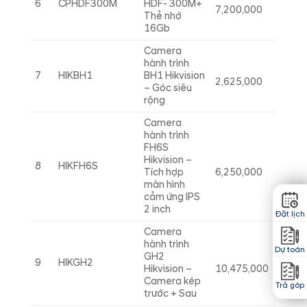
6
CPHDF300M
HDF- 300M+
7,200,000
Thẻ nhớ
16Gb
Camera
hành trình
7
HIKBH1
BH1 Hikvision
2,625,000
– Góc siêu
rộng
Camera
hành trình
FH6S
Hikvision –
8
HIKFH6S
Tích hợp
6,250,000
màn hình
cảm ứng IPS
2 inch
Đặt lịch
Camera
hành trình
Dự toán
GH2
9
HIKGH2
Hikvision –
10,475,000
Camera kép
Trả góp
trước + Sau