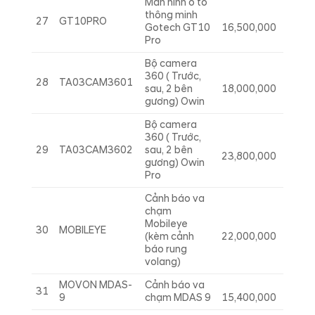
Màn hình ô tô
thông minh
27
GT10PRO
Gotech GT10
16,500,000
Pro
Bộ camera
360 ( Trước,
28
TA03CAM3601
sau, 2 bên
18,000,000
gương) Owin
Bộ camera
360 ( Trước,
29
TA03CAM3602
sau, 2 bên
23,800,000
gương) Owin
Pro
Cảnh báo va
chạm
Mobileye
30
MOBILEYE
(kèm cảnh
22,000,000
báo rung
volang)
MOVON MDAS-
Cảnh báo va
31
9
chạm MDAS 9
15,400,000