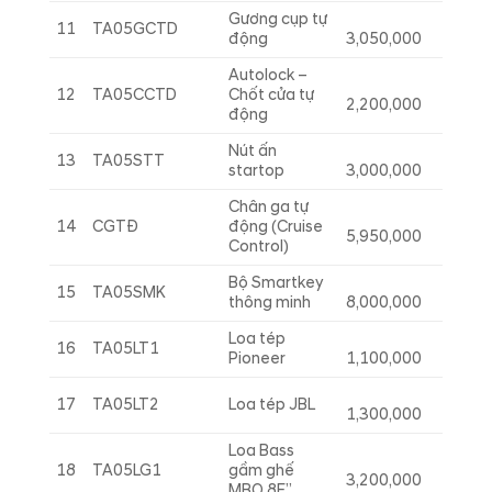
Gương cụp tự
11
TA05GCTD
động
3,050,000
Autolock –
12
TA05CCTD
Chốt cửa tự
2,200,000
động
Nút ấn
13
TA05STT
startop
3,000,000
Chân ga tự
14
CGTĐ
động (Cruise
5,950,000
Control)
Bộ Smartkey
15
TA05SMK
thông minh
8,000,000
Loa tép
16
TA05LT1
Pioneer
1,100,000
17
TA05LT2
Loa tép JBL
1,300,000
Loa Bass
18
TA05LG1
gầm ghế
3,200,000
MBQ 8E”