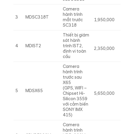
Camera
hành trình
3
MDSC318T
mắt trước
1,950,000
SC318
Thiết bị giám
sát hành
4
MDIST2
trình IST2,
2,350,000
định vi toàn
cầu
Camera
hành trình
trước sau
X65
(GPS, WIFI –
5
MDSX65
Chipset Hi-
5,650,000
Silicon 3559
với cảm biến
SONY IMX
415)
Camera
hành trình