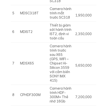
SC318
Camera hành
5
MDSC318T
trình mắt
1,950,000
trước SC318
Thiết bị giám
sát hành trình
6
MDIST2
IST2, định vi
2,350,000
toàn cầu
Camera hành
trình trước
sau X65
(GPS, WIFI –
7
MDSX65
Chipset Hi-
5,650,000
Silicon 3559
với cảm biến
SONY IMX
415)
Camera hành
trình HDF-
8
CPHDF300M
300M+ Thẻ
7,200,000
nhớ 16Gb