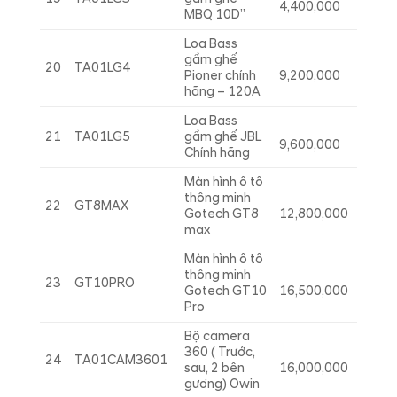
4,400,000
MBQ 10D”
Loa Bass
gầm ghế
20
TA01LG4
Pioner chính
9,200,000
hãng – 120A
Loa Bass
21
TA01LG5
gầm ghế JBL
9,600,000
Chính hãng
Màn hình ô tô
thông minh
22
GT8MAX
Gotech GT8
12,800,000
max
Màn hình ô tô
thông minh
23
GT10PRO
Gotech GT10
16,500,000
Pro
Bộ camera
360 ( Trước,
24
TA01CAM3601
sau, 2 bên
16,000,000
gương) Owin