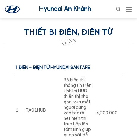
Skip
Hyundai An Khánh
to
content
THIẾT BỊ ĐIỆN, ĐIỆN TỬ
I. ĐIỆN – ĐIỆN TỬ HYUNDAI SANTAFE
Bộ hiện thị
thông tin trên
kính lái HUD
(hiển thị nhỏ
gọn, vừa mắt
người dùng,
1
TA01HUD
vận tốc rõ
4,200,000
nét hiển thị
trực tiếp lên
tấm kính giúp
quan sát dễ