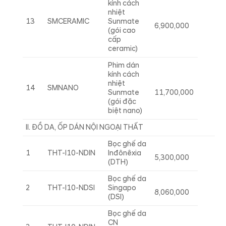
kính cách
nhiệt
13
SMCERAMIC
Sunmate
6,900,000
(gói cao
cấp
ceramic)
Phim dán
kính cách
nhiệt
14
SMNANO
Sunmate
11,700,000
(gói đặc
biệt nano)
II. ĐỒ DA, ỐP DÁN NỘI NGOẠI THẤT
Bọc ghế da
1
THT-I10-NDIN
Inđônêxia
5,300,000
(DTH)
Bọc ghế da
2
THT-I10-NDSI
Singapo
8,060,000
(DSI)
Bọc ghế da
CN