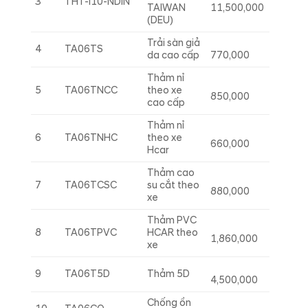
3
THT-I10-NDIN
TAIWAN
11,500,000
(DEU)
Trải sàn giả
4
TA06TS
da cao cấp
770,000
Thảm nỉ
5
TA06TNCC
theo xe
850,000
cao cấp
Thảm nỉ
6
TA06TNHC
theo xe
660,000
Hcar
Thảm cao
7
TA06TCSC
su cắt theo
880,000
xe
Thảm PVC
8
TA06TPVC
HCAR theo
1,860,000
xe
9
TA06T5D
Thảm 5D
4,500,000
Chống ồn