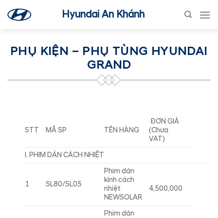
Skip
Hyundai An Khánh
to
content
PHỤ KIỆN – PHỤ TÙNG HYUNDAI
GRAND
ĐƠN GIÁ
STT
MÃ SP
TÊN HÀNG
(Chưa
VAT)
I. PHIM DÁN CÁCH NHIỆT
Phim dán
kính cách
1
SL80/SL05
nhiệt
4,500,000
NEWSOLAR
Phim dán