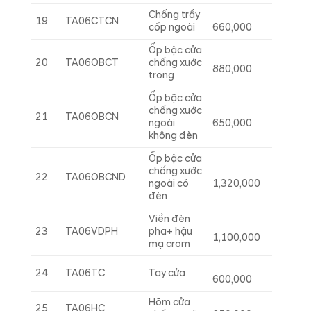
Chống trầy
19
TA06CTCN
cốp ngoài
660,000
Ốp bậc cửa
20
TA06OBCT
chống xước
880,000
trong
Ốp bậc cửa
chống xước
21
TA06OBCN
ngoài
650,000
không đèn
Ốp bậc cửa
chống xước
22
TA06OBCND
ngoài có
1,320,000
đèn
Viền đèn
23
TA06VDPH
pha+ hậu
1,100,000
mạ crom
24
TA06TC
Tay cửa
600,000
Hõm cửa
25
TA06HC