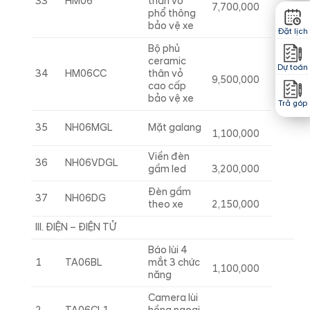
33
HM06
thân vỏ
7,700,000
phổ thông
bảo vệ xe
Đặt lịch
Bộ phủ
ceramic
Dự toán
34
HM06CC
thân vỏ
9,500,000
cao cấp
bảo vệ xe
Trả góp
35
NH06MGL
Mặt galang
1,100,000
Viền đèn
36
NH06VDGL
gầm led
3,200,000
Đèn gầm
37
NH06DG
theo xe
2,150,000
III. ĐIỆN – ĐIỆN TỬ
Báo lùi 4
1
TA06BL
mắt 3 chức
1,100,000
năng
Camera lùi