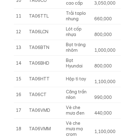
10
TA06CO
cao cấp
3,050,000
Trải taplo
11
TA06TTL
nhung
660,000
Lót cốp
12
TA06LCN
nhựa
800,000
Bạt tráng
13
TA06BTN
nhôm
1,000,000
Bạt
14
TA06BHD
Hyundai
800,000
15
TA06HTT
Hộp tì tay
1,100,000
Căng trần
16
TA06CT
nilon
990,000
Vè che
17
TA06VMD
mưa đen
440,000
Vè che
18
TA06VMM
mưa mạ
1,100,000
crom