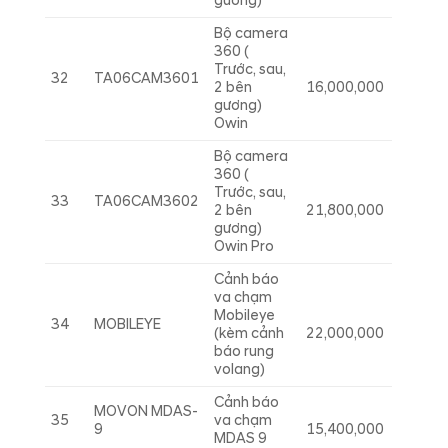
gương)
Bộ camera
360 (
Trước, sau,
32
TA06CAM3601
2 bên
16,000,000
gương)
Owin
Bộ camera
360 (
Trước, sau,
33
TA06CAM3602
2 bên
21,800,000
gương)
Owin Pro
Cảnh báo
va chạm
Mobileye
34
MOBILEYE
(kèm cảnh
22,000,000
báo rung
volang)
Cảnh báo
MOVON MDAS-
35
va chạm
9
15,400,000
MDAS 9