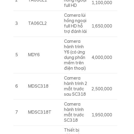
2
TA06CL1
hồng ngoại
1,100,000
full HD
Camera lùi
hồng ngoại
3
TA06CL2
full HD hỗ
1,650,000
trợ đánh lái
Camera
hành trình
Y6 (có ứng
5
MDY6
dụng phần
4,000,000
mềm trên
điện thoại)
Camera
hành trình 2
6
MDSC318
mắt trước
2,500,000
sau SC318
Camera
hành trình
7
MDSC318T
mắt trước
1,950,000
SC318
Thiết bị