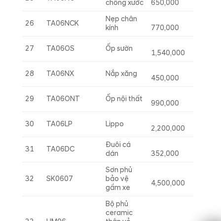
chống xước
650,000
Nẹp chân
26
TA06NCK
kính
770,000
27
TA06OS
Ốp sườn
1,540,000
28
TA06NX
Nắp xăng
450,000
29
TA06ONT
Ốp nội thất
990,000
30
TA06LP
Lippo
2,200,000
Đuôi cá
31
TA06DC
dán
352,000
Sơn phủ
32
SK0607
bảo vệ
4,500,000
gầm xe
Bộ phủ
ceramic