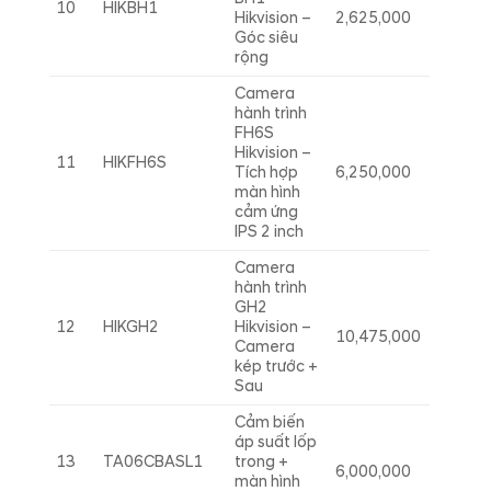
10
HIKBH1
Hikvision –
2,625,000
Góc siêu
rộng
Camera
hành trình
FH6S
Hikvision –
11
HIKFH6S
Tích hợp
6,250,000
màn hình
cảm ứng
IPS 2 inch
Camera
hành trình
GH2
12
HIKGH2
Hikvision –
10,475,000
Camera
kép trước +
Sau
Cảm biến
áp suất lốp
13
TA06CBASL1
trong +
6,000,000
màn hình