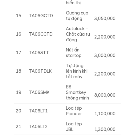
hiển thị
Gương cụp
15
TA06GCTD
tự động
3,050,000
Autolock –
16
TA06CCTD
Chốt cửa tự
2,200,000
động
Nút ấn
17
TA06STT
startop
3,000,000
Tự động
18
TA06TĐLK
lên kính khi
2,200,000
tắt máy
Bộ
19
TA06SMK
Smartkey
8,000,000
thông minh
Loa tép
20
TA06LT1
Pioneer
1,100,000
Loa tép
21
TA06LT2
JBL
1,300,000