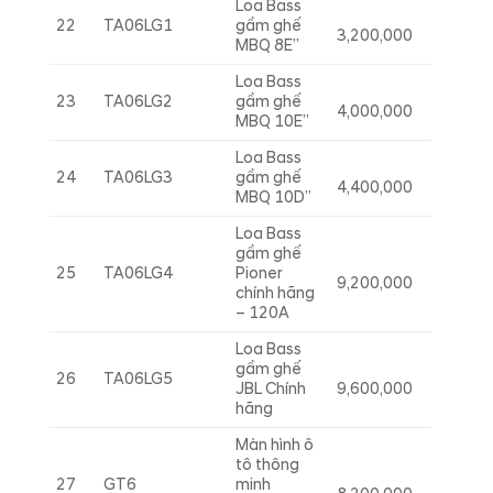
Loa Bass
22
TA06LG1
gầm ghế
3,200,000
MBQ 8E”
Loa Bass
23
TA06LG2
gầm ghế
4,000,000
MBQ 10E”
Loa Bass
24
TA06LG3
gầm ghế
4,400,000
MBQ 10D”
Loa Bass
gầm ghế
25
TA06LG4
Pioner
9,200,000
chính hãng
– 120A
Loa Bass
gầm ghế
26
TA06LG5
JBL Chính
9,600,000
hãng
Màn hình ô
tô thông
27
GT6
minh