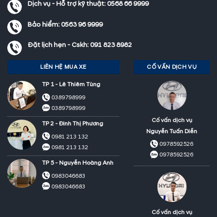
Dịch vụ - Hỗ trợ kỹ thuật:
0568 66 9999
Bảo hiểm:
0563 96 9999
Đặt lịch hẹn - Cskh:
091 823 8982
LIÊN HỆ MUA XE
CỐ VẤN DỊCH VỤ
TP 1 - Lê Thiêm Tùng
0389798999
0389798999
Cố vấn dịch vụ
TP 2 - Đinh Thị Phương
Nguyễn Tuấn Diễn
0981 213 132
0978592526
0981 213 132
0978592526
TP 5 - Nguyễn Hoàng Anh
0983046683
0983046683
Cố vấn dịch vụ