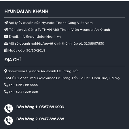
HYUNDAI AN KHÁNH
Đại lý ủy quyền của Hyundai Thành Công Việt Nam.
Tên đơn vị: Công Ty TNHH Một Thành Viên Hyundai An Khánh
Email: info@hyundaiankhanh.vn
Mã số doanh nghiệp/quyết định thành lập số: 0108967850
Ngày cấp: 30/10/2019
ĐỊA CHỈ
Showroom Hyundai An Khánh Lê Trọng Tấn:
C24 Ô 01 đô thị mới Geleximco Lê Trọng Tấn, La Phù, Hoài Đức, Hà Nội
Tel : 0567 66 9999
Tel : 0847 886 886
Bán hàng 1:
0567 66 9999
Bán hàng 2:
0847 886 886