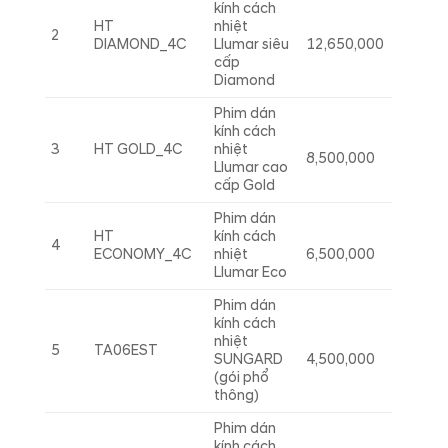
kính cách
HT
nhiệt
2
DIAMOND_4C
Llumar siêu
12,650,000
cấp
Diamond
Phim dán
kính cách
3
HT GOLD_4C
nhiệt
8,500,000
Llumar cao
cấp Gold
Phim dán
HT
kính cách
4
ECONOMY_4C
nhiệt
6,500,000
Llumar Eco
Phim dán
kính cách
nhiệt
5
TA06EST
SUNGARD
4,500,000
(gói phổ
thông)
Phim dán
kính cách