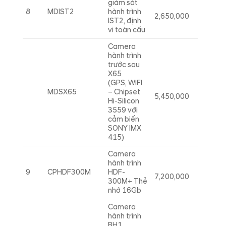
giám sát
8
MDIST2
hành trình
2,650,000
IST2, định
vi toàn cầu
Camera
hành trình
trước sau
X65
(GPS, WIFI
MDSX65
– Chipset
5,450,000
Hi-Silicon
3559 với
cảm biến
SONY IMX
415)
Camera
hành trình
9
CPHDF300M
HDF-
7,200,000
300M+ Thẻ
nhớ 16Gb
Camera
hành trình
BH1