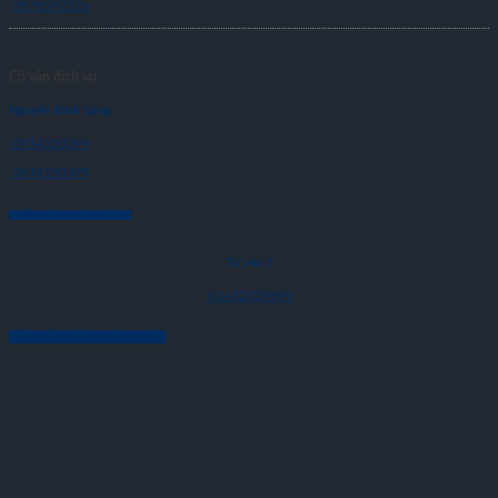
0978592526
Cố vấn dịch vụ
Nguyễn Đình Sáng
0934550399
0934550399
CHĂM SÓC KHÁCH HÀNG
Tư vấn 1
02432039899
KẾT NỐI VỚI CHÚNG TÔI