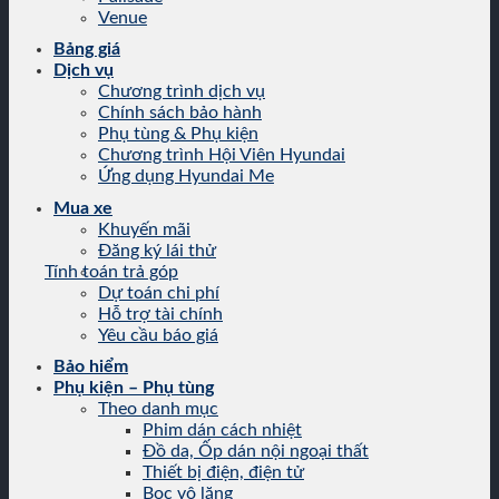
Venue
Bảng giá
Dịch vụ
Chương trình dịch vụ
Chính sách bảo hành
Phụ tùng & Phụ kiện
Chương trình Hội Viên Hyundai
Ứng dụng Hyundai Me
Mua xe
Khuyến mãi
Đăng ký lái thử
Tính toán trả góp
Dự toán chi phí
Hỗ trợ tài chính
Yêu cầu báo giá
Bảo hiểm
Phụ kiện – Phụ tùng
Theo danh mục
Phim dán cách nhiệt
Đồ da, Ốp dán nội ngoại thất
Thiết bị điện, điện tử
Bọc vô lăng