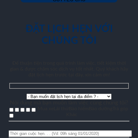
ĐẶT LỊCH HẸN VỚI
CHÚNG TÔI
Để thuận tiện trong quá trình làm việc, tiết kiệm thời
gian & được chăm sóc dịch vụ tốt nhất. Quý khách hãy
đặt lịch hẹn trước tại đây, xin cảm ơn!
Nội dung mà bạn muốn làm việc cùng chúng tôi?
Mua xe
Lái thử
Bảo hiểm
Bảo dưỡng
Trả góp
Khác