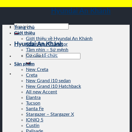
Skip
Hyundai An Khánh
to
content
Tìm
Trang chủ
kiếm:
Giới thiệu
Giới thiệu về Hyundai An Khánh
Hyundai An Khánh
Giới thiệu TC Motor
Tầm nhìn – Sứ mệnh
Tìm
Cơ cấu tổ chức
kiếm:
Sản phẩm
New Creta
Creta
New Grand i10 sedan
New Grand i10 Hatchback
All new Accent
Elantra
Tucson
Santa Fe
Stargazer – Stargazer X
IONIQ 5
Custin
Palisade