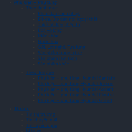
Phụ kiện – Phụ tùng
Theo danh mục
Phim dán cách nhiệt
Đồ da, Ốp dán nội ngoại thất
Thiết bị điện, điện tử
Bọc vô lăng
Móc khóa
Nước hoa
Gối, Lót nghế, Tựa lưng
Sản phẩm trang trí xe
Sản phẩm làm sạch
Sản phẩm khác
Theo dòng xe
Phụ kiện – phụ tùng Hyundai Santafe
Phụ kiện – phụ tùng Hyundai Tucson
Phụ kiện – phụ tùng Hyundai Accent
Phụ kiện – phụ tùng Hyundai Elantra
Phụ kiện – phụ tùng Hyundai Grand
Tin tức
Tin thị trường
Tin khuyến mãi
Tin Tuyển dụng
Màu xe