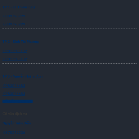
TP 1 - Lê Thiêm Tùng
0389798999
0389798999
TP 2 - Đinh Thị Phương
0981 213 132
0981 213 132
TP 5 - Nguyễn Hoàng Anh
0983046683
0983046683
CỐ VẤN DỊCH VỤ
Cố vấn dịch vụ
Nguyễn Tuấn Diễn
0978592526