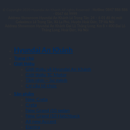
© Copyright 2020 Hyundai An Khánh All rights Reserved -
Hotline: 0847 886 886
- 0567 66 9999
Address Showroom Hyundai An Khánh Lê Trọng Tấn:
24 – ô 01 đô thị mới
Geleximco Lê Trọng Tấn, Xã La Phù, Huyện Hoài Đức, TP Hà Nội
Address Showroom Hyundai An Khánh Đại Lộ Thăng Long:
Km 8 + 400 Đại Lộ
Thăng Long, Hoài Đức, Hà Nội
Hyundai An Khánh
Trang chủ
Giới thiệu
Giới thiệu về Hyundai An Khánh
Giới thiệu TC Motor
Tầm nhìn – Sứ mệnh
Cơ cấu tổ chức
Sản phẩm
New Creta
Creta
New Grand i10 sedan
New Grand i10 Hatchback
All new Accent
Elantra