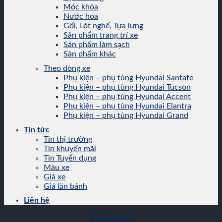
Móc khóa
Nước hoa
Gối, Lót nghế, Tựa lưng
Sản phẩm trang trí xe
Sản phẩm làm sạch
Sản phẩm khác
Theo dòng xe
Phụ kiện – phụ tùng Hyundai Santafe
Phụ kiện – phụ tùng Hyundai Tucson
Phụ kiện – phụ tùng Hyundai Accent
Phụ kiện – phụ tùng Hyundai Elantra
Phụ kiện – phụ tùng Hyundai Grand
Tin tức
Tin thị trường
Tin khuyến mãi
Tin Tuyển dụng
Màu xe
Giá xe
Giá lăn bánh
Liên hệ
Dịch vụ