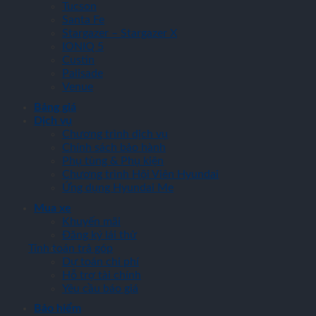
Tucson
Santa Fe
Stargazer – Stargazer X
IONIQ 5
Custin
Palisade
Venue
Bảng giá
Dịch vụ
Chương trình dịch vụ
Chính sách bảo hành
Phụ tùng & Phụ kiện
Chương trình Hội Viên Hyundai
Ứng dụng Hyundai Me
Mua xe
Khuyến mãi
Đăng ký lái thử
Tính toán trả góp
Dự toán chi phí
Hỗ trợ tài chính
Yêu cầu báo giá
Bảo hiểm