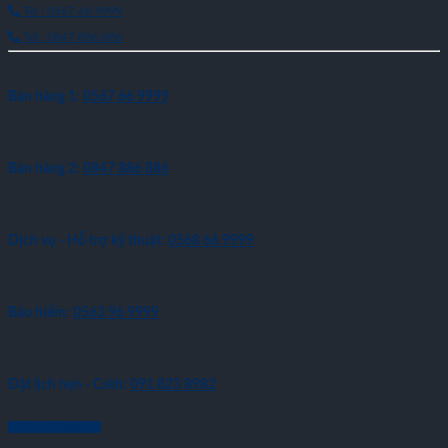
Tel : 0567 66 9999
Tel : 0847 886 886
Bán hàng 1:
0567 66 9999
Bán hàng 2:
0847 886 886
Dịch vụ - Hỗ trợ kỹ thuật:
0568 66 9999
Bảo hiểm:
0563 96 9999
Đặt lịch hẹn - Cskh:
091 823 8982
LIÊN HỆ MUA XE