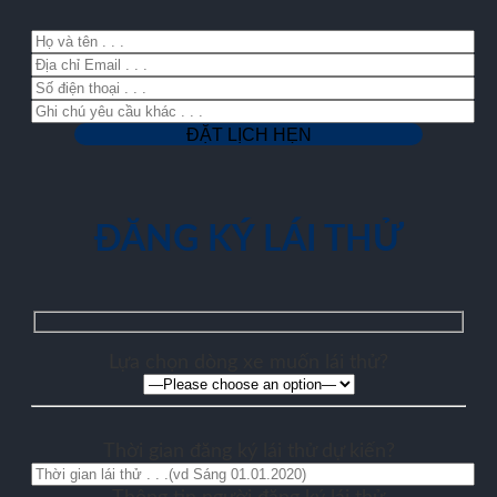
ĐĂNG KÝ LÁI THỬ
Lựa chọn dòng xe muốn lái thử?
Thời gian đăng ký lái thử dự kiến?