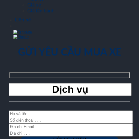
Giá xe
Giá lăn bánh
Liên hệ
GỬI YÊU CẦU MUA XE