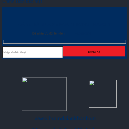
Chính sách bảo mật
ĐĂNG KÝ MUA XE NGAY TRONG THÁNG
8
Để nhận ưu đãi lên đến
70.000.000đ
www.hyundaiankhanh.vn