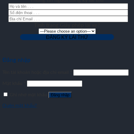
Thông tin người đăng ký lái thử
Tình trạng Giấy phép lái xe?
Đăng nhập
Tên tài khoản hoặc địa chỉ email
*
Mật khẩu
*
Ghi nhớ mật khẩu
Đăng nhập
Quên mật khẩu?