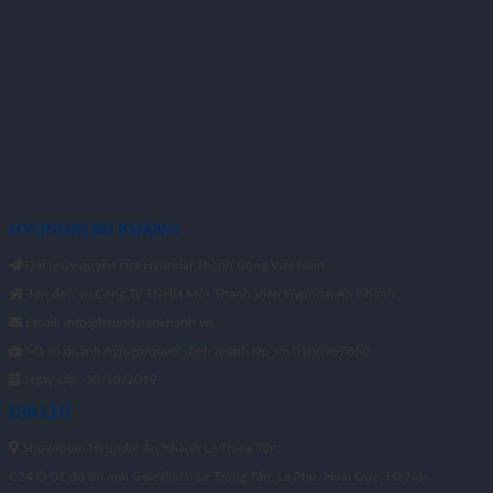
HYUNDAI AN KHÁNH
Đại lý ủy quyền của Hyundai Thành Công Việt Nam.
Tên đơn vị: Công Ty TNHH Một Thành Viên Hyundai An Khánh
Email: info@hyundaiankhanh.vn
Mã số doanh nghiệp/quyết định thành lập số: 0108967850
Ngày cấp: 30/10/2019
ĐỊA CHỈ
Showroom Hyundai An Khánh Lê Trọng Tấn:
C24 Ô 01 đô thị mới Geleximco Lê Trọng Tấn, La Phù, Hoài Đức, Hà Nội