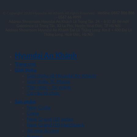
© Copyright 2020 Hyundai An Khánh All rights Reserved -
Hotline: 0847 886 886
- 0567 66 9999
Address Showroom Hyundai An Khánh Lê Trọng Tấn:
24 – ô 01 đô thị mới
Geleximco Lê Trọng Tấn, Xã La Phù, Huyện Hoài Đức, TP Hà Nội
Address Showroom Hyundai An Khánh Đại Lộ Thăng Long:
Km 8 + 400 Đại Lộ
Thăng Long, Hoài Đức, Hà Nội
Hyundai An Khánh
Trang chủ
Giới thiệu
Giới thiệu về Hyundai An Khánh
Giới thiệu TC Motor
Tầm nhìn – Sứ mệnh
Cơ cấu tổ chức
Sản phẩm
New Creta
Creta
New Grand i10 sedan
New Grand i10 Hatchback
All new Accent
Elantra