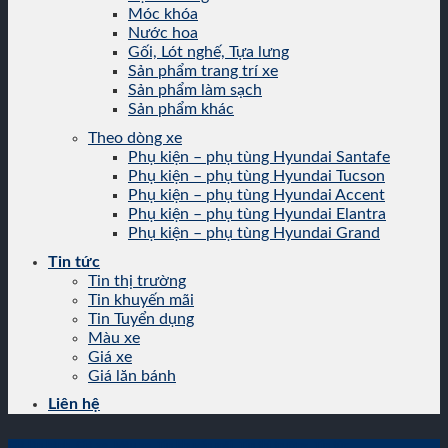
Móc khóa
Nước hoa
Gối, Lót nghế, Tựa lưng
Sản phẩm trang trí xe
Sản phẩm làm sạch
Sản phẩm khác
Theo dòng xe
Phụ kiện – phụ tùng Hyundai Santafe
Phụ kiện – phụ tùng Hyundai Tucson
Phụ kiện – phụ tùng Hyundai Accent
Phụ kiện – phụ tùng Hyundai Elantra
Phụ kiện – phụ tùng Hyundai Grand
Tin tức
Tin thị trường
Tin khuyến mãi
Tin Tuyển dụng
Màu xe
Giá xe
Giá lăn bánh
Liên hệ
Giá lăn bánh
,
Giá xe
,
Màu xe
,
Tin khuyến mãi
,
Tin thị trường
,
Tin tức