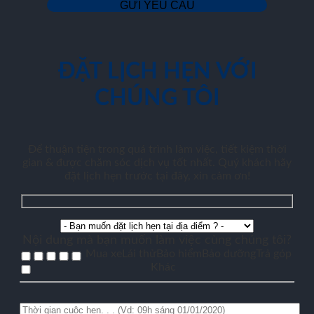
ĐẶT LỊCH HẸN VỚI
CHÚNG TÔI
Để thuận tiện trong quá trình làm việc, tiết kiệm thời
gian & được chăm sóc dịch vụ tốt nhất. Quý khách hãy
đặt lịch hẹn trước tại đây, xin cảm ơn!
Nội dung mà bạn muốn làm việc cùng chúng tôi?
Mua xe
Lái thử
Bảo hiểm
Bảo dưỡng
Trả góp
Khác