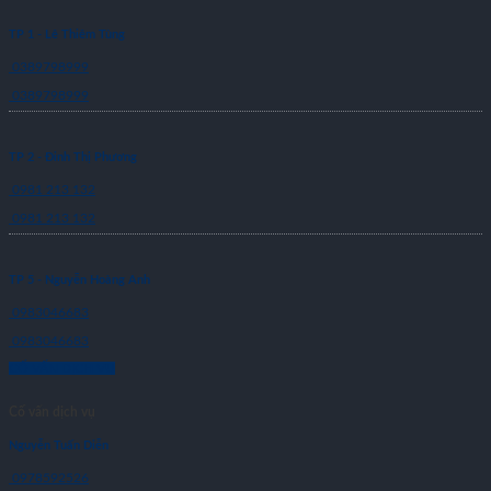
TP 1 - Lê Thiêm Tùng
0389798999
0389798999
TP 2 - Đinh Thị Phương
0981 213 132
0981 213 132
TP 5 - Nguyễn Hoàng Anh
0983046683
0983046683
CỐ VẤN DỊCH VỤ
Cố vấn dịch vụ
Nguyễn Tuấn Diễn
0978592526