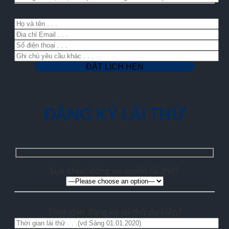
ĐĂNG KÝ LÁI THỬ
Lựa chọn dòng xe muốn lái thử?
Thời gian đăng ký lái thử dự kiến?