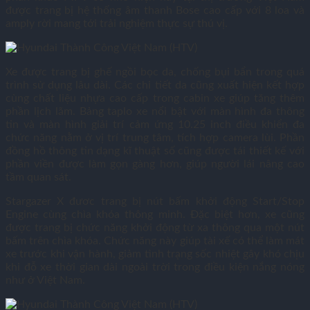
được trang bị hệ thống âm thanh Bose cao cấp với 8 loa và
amply rời mang tới trải nghiệm thực sự thú vị.
Xe được trang bị ghế ngồi bọc da, chống bụi bẩn trong quá
trình sử dụng lâu dài. Các chi tiết da cũng xuất hiện kết hợp
cùng chất liệu nhựa cao cấp trong cabin xe giúp tăng thêm
phần lịch lãm. Bảng taplo xe nổi bật với màn hình đa thông
tin và màn hình giải trí cảm ứng 10.25 inch điều khiển đa
chức năng nằm ở vị trí trung tâm, tích hợp camera lùi. Phần
đồng hồ thông tin dạng kĩ thuật số cũng được tái thiết kế với
phần viền được làm gọn gàng hơn, giúp người lái nâng cao
tầm quan sát.
Stargazer X đươc trang bị nút bấm khởi động Start/Stop
Engine cùng chìa khóa thông minh. Đặc biệt hơn, xe cũng
được trang bị chức năng khởi động từ xa thông qua một nút
bấm trên chìa khóa. Chức năng này giúp tài xế có thể làm mát
xe trước khi vận hành, giảm tình trạng sốc nhiệt gây khó chịu
khi đỗ xe thời gian dài ngoài trời trong điều kiện nắng nóng
như ở Việt Nam.