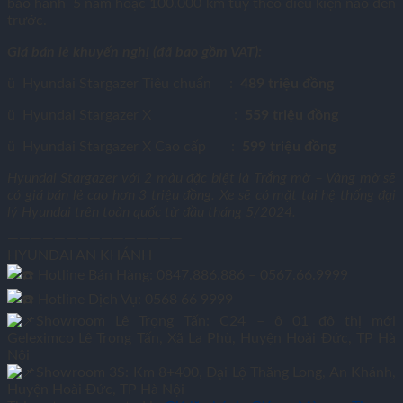
bảo hành 5 năm hoặc 100.000 km tuỳ theo điều kiện nào đến
trước.
Giá bán lẻ khuyến nghị (đã bao gồm VAT):
ü Hyundai Stargazer Tiêu chuẩn :
489 triệu đồng
ü Hyundai Stargazer X :
559 triệu đồng
ü Hyundai Stargazer X Cao cấp :
599 triệu đồng
Hyundai Stargazer với 2 màu đặc biệt là Trắng mờ – Vàng mờ sẽ
có giá bán lẻ cao hơn 3 triệu đồng. Xe sẽ có mặt tại hệ thống đại
lý Hyundai trên toàn quốc từ đầu tháng 5/2024.
———————————————
HYUNDAI AN KHÁNH
Hotline Bán Hàng: 0847.886.886 – 0567.66.9999
Hotline Dịch Vụ: 0568 66 9999
Showroom Lê Trọng Tấn: C24 – ô 01 đô thị mới
Geleximco Lê Trọng Tấn, Xã La Phù, Huyện Hoài Đức, TP Hà
Nội
Showroom 3S: Km 8+400, Đại Lộ Thăng Long, An Khánh,
Huyện Hoài Đức, TP Hà Nội