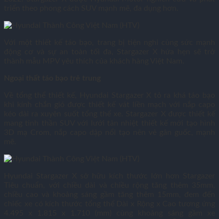
triển theo phong cách SUV mạnh mẽ, đa dụng hơn.
Với một thiết kế táo bạo, trang bị tiện nghi cùng sức mạnh
động cơ và sự an toàn tối đa, Stargazer X hứa hẹn sẽ trở
thành mẫu MPV yêu thích của khách hàng Việt Nam.
Ngoại thất táo bạo trẻ trung
Về tổng thể thiết kế, Hyundai Stargazer X tỏ ra khá táo bạo
khi kính chắn gió được thiết kế vát liền mạch với nắp capo
kéo dài ra xuyên suốt tổng thể xe. Stargazer X được thiết kế
mang tinh thần SUV với lưới tản nhiệt thiết kế mới tạo hình
3D mạ Crom, nắp capo dập nổi tạo nên vẻ gân guốc, mạnh
mẽ.
Hyundai Stargazer X sở hữu kích thước lớn hơn Stargazer
Tiêu chuẩn, với chiều dài và chiều rộng tăng thêm 35mm,
chiều cao và khoảng sáng gầm tăng thêm 15mm, đem đến
chiếc xe có kích thước tổng thể Dài x Rộng x Cao tương ứng
4.495 x 1.815 x 1.710 (mm) cùng khoảng sáng gầm xe