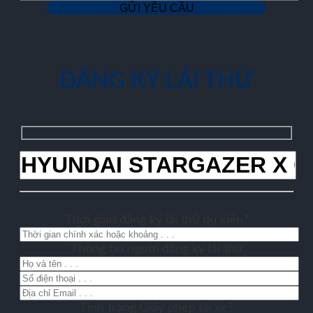
ĐĂNG KÝ LÁI THỬ
Thời gian đăng ký lái thử dự kiến?
Thông tin người đăng ký lái thử
Tình trạng Giấy phép lái xe?