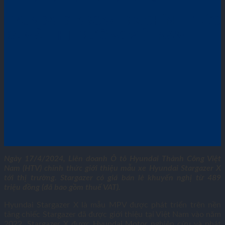
HYUNDAI STARGAZER X CHÍNH THỨC
RA MẮT THỊ TRƯỜNG VIỆT NAM
Ngày 17/4/2024, Liên doanh Ô tô Hyundai Thành Công Việt
Nam (HTV) chính thức giới thiệu mẫu xe Hyundai Stargazer X
tới thị trường. Stargazer có giá bán lẻ khuyến nghị từ 489
triệu đồng (đã bao gồm thuế VAT).
Hyundai Stargazer X là mẫu MPV được phát triển trên nền
tảng chiếc Stargazer đã được giới thiệu tại Việt Nam vào năm
2022. Stargazer X được Hyundai Motor nghiên cứu và phát