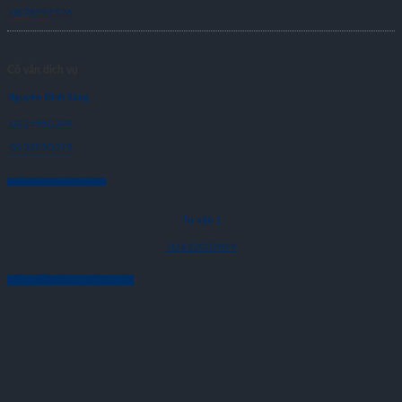
0978592526
Cố vấn dịch vụ
Nguyễn Đình Sáng
0934550399
0934550399
CHĂM SÓC KHÁCH HÀNG
Tư vấn 1
02432039899
KẾT NỐI VỚI CHÚNG TÔI