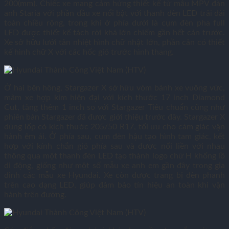
200(mm). Chiếc xe mang cảm hứng thiết kế từ mẫu MPV đàn
anh Staria với phần đầu xe nổi bật với thanh đèn LED trải dài
toàn chiều rộng, trong khi ở phía dưới là cụm đèn pha full
LED được thiết kế tách rời khá lớn chiếm gần hết cản trước.
Xe sở hữu lưới tản nhiệt hình chữ nhật lớn, phần cản có thiết
kế hình chữ X với các hốc gió trước hình thang.
Ở hai bên hông, Stargazer X sở hữu vòm bánh xe vuông vức,
mâm xe hợp kim hiện đại với kích thước 17 inch Diamond
Cut, tăng thêm 1 inch so với Stargazer Tiêu chuẩn cũng như
phiên bản Stargazer đã được giới thiệu trước đây. Stargazer X
dùng lốp có kích thước 205/50 R17, tối ưu cho cảm giác vận
hành êm ái. Ở phía sau, cụm đèn hậu tạo hình tam giác, kết
hợp với kính chắn gió phía sau và được nối liền với nhau
thông qua một thanh đèn LED tạo thành logo chữ H khổng lồ
di động, giống như một số mẫu xe anh em gần đây trong gia
đình các mẫu xe Hyundai. Xe còn được trang bị đèn phanh
trên cao dạng LED, giúp đảm bảo tín hiệu an toàn khi vận
hành trên đường.