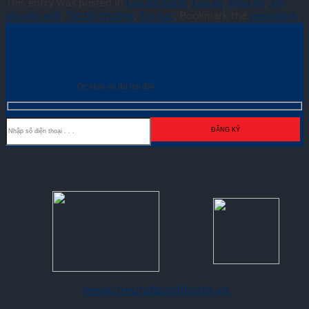
This entry was posted in
Giá lăn bánh
,
Giá xe
,
Màu xe
,
Tin
khuyến mãi
,
Tin thị trường
,
Tin tức
. Bookmark the
permalink
.
ĐĂNG KÝ MUA XE NGAY TRONG THÁNG
8
Để nhận ưu đãi lên đến
70.000.000đ
www.hyundaiankhanh.vn