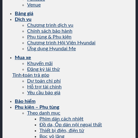
Venue
Bảng giá
Dịch vụ
Chương trình dịch vụ
Chính sách bảo hành
Phụ tùng & Phụ kiện
Chương trình Hội Viên Hyundai
Ứng dụng Hyundai Me
Mua xe
Khuyến mãi
Đăng ký lái thử
Tính toán trả góp
Dự toán chi phí
Hỗ trợ tài chính
Yêu cầu báo giá
Bảo hiểm
Phụ kiện – Phụ tùng
Theo danh mục
Phim dán cách nhiệt
Đồ da, Ốp dán nội ngoại thất
Thiết bị điện, điện tử
Bọc vô lăng