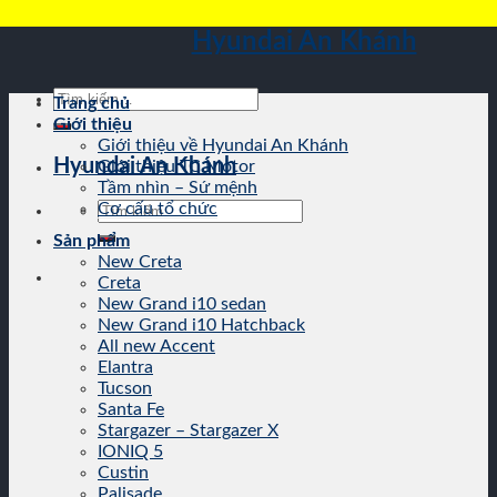
Skip
Hyundai An Khánh
to
content
Tìm
Trang chủ
kiếm:
Giới thiệu
Giới thiệu về Hyundai An Khánh
Hyundai An Khánh
Giới thiệu TC Motor
Tầm nhìn – Sứ mệnh
Tìm
Cơ cấu tổ chức
kiếm:
Sản phẩm
New Creta
Creta
New Grand i10 sedan
New Grand i10 Hatchback
All new Accent
Elantra
Tucson
Santa Fe
Stargazer – Stargazer X
IONIQ 5
Custin
Palisade