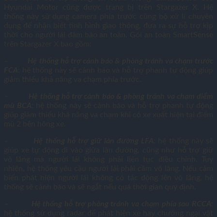
Hyundai Motor cũng được trang bị trên Stargazer X. Hệ
thống này sử dụng camera phía trước cùng bộ xử lí chuyên
dụng để nhận biết tình hình giao thông, đưa ra sự hỗ trợ kịp
thời cho người lái đảm bảo an toàn. Gói an toàn SmartSense
trên Stargazer X bao gồm:
–
Hệ thống hỗ trợ cảnh báo & phòng tránh va chạm trước
FCA
: hệ thống này sẽ cảnh báo và hỗ trợ phanh tự động giúp
giảm thiểu khả năng va chạm phía trước.
–
Hệ thống hỗ trợ cảnh báo & phòng tránh va chạm điểm
mù BCA
: hệ thống này sẽ cảnh báo và hỗ trợ phanh tự động
giúp giảm thiểu khả năng va chạm khi có xe xuất hiện tại điểm
mù 2 bên hông xe.
–
Hệ thống hỗ trợ giữ làn đường LFA
: hệ thống này sẽ
giúp xe tự động đi vào giữa làn đường, cũng như hỗ trợ giữ
vô lăng mà người lái không phải liên tục điều chỉnh. Tuy
nhiên, hệ thống yêu cầu người lái phải cầm vô lăng. Nếu cảm
biến phát hiện người lái không có tác động lên vô lăng, hệ
thống sẽ cảnh báo và sẽ ngắt nếu quá thời gian quy định.
–
Hệ thống hỗ trợ phòng tránh va chạm phía sau RCCA
:
hệ thống sử dụng radar để phát hiện xe hay chướng ngại vật