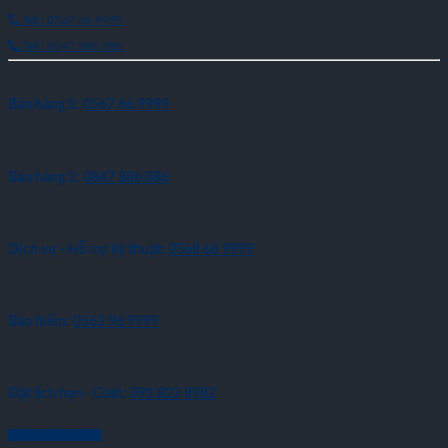
Tel : 0567 66 9999
Tel : 0847 886 886
Bán hàng 1:
0567 66 9999
Bán hàng 2:
0847 886 886
Dịch vụ - Hỗ trợ kỹ thuật:
0568 66 9999
Bảo hiểm:
0563 96 9999
Đặt lịch hẹn - Cskh:
091 823 8982
LIÊN HỆ MUA XE