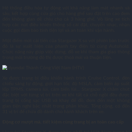
Hệ thống điều hòa tự động với khả năng làm mát nhanh và
sâu, kết hợp cùng cửa gió cho hàng ghế sau đặt trên cao đem
đến không gian dễ chịu cho cả 3 hàng ghế. Vô lăng xe tích
hợp các nút điều khiển thông số cài đặt, chuyển nhạc, nhận
cuộc gọi đảm bảo tính tiện lợi và an toàn khi vận hành.
Một điểm mới cải tiến của Stargazer X so với phiên bản trước
đó là sự xuất hiện của phanh tay điện tử cùng Autohold.
Chức năng này giúp việc dừng, đỗ xe khi tham gia giao thông
trong môi trường đô thị được thoả mái và thuận tiện.
Xe được trang bị điều khiển hành trình Cruise Control, đèn
chiếu sáng tự động, giới hạn tốc độ MSLA, cảm biến áp suất
lốp TPMS, camera lùi, cảm biến lùi… Stargazer X chăm chút
đặc biệt với từng vị trí trên xe khi tất cả chỗ ngồi đều được
trang bị cổng sạc USB và khay để đồ, đem đến một không
gian tiện nghi bậc nhất trong phân khúc. Tổng cộng, có đến
31 vị trí để chứa đồ dành cho hành khách trên xe.
Động cơ mượt mà, tiết kiệm cùng trang bị an toàn cao cấp