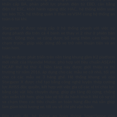
khẩn cấp BA, phân phối lực phanh điện tử EBD, cân bằng
điện tử ESC, khởi hành ngang dốc HAC, hệ thống kiểm soát
lực kéo TCS, hệ thống quản lí thân xe VSM cùng hệ thống an
toàn 6 túi khí.
Stargazer X được nâng cấp ở hệ thống phanh với việc sử
dụng phanh đĩa trên cả 4 bánh xe thay vì 2 như ở phiên bản
trước. Đồng thời, xe cũng được bổ sung thêm cảm biến va
chạm trước, giúp việc dừng đỗ xe trở nên thuận tiện và an
toàn hơn.
Mẫu xe được phát triển trên nền tảng khung gầm K2 platform
mới nhất của Hyundai Motor, phù hợp với tiêu chuẩn ASEAN
NCAP thế hệ thứ 4. Nền tảng này được giới thiệu ra thị
trường từ năm 2016, áp dụng cho các mẫu xe cỡ nhỏ, tối ưu
cho cả các mẫu xe 3 hàng ghế. Hệ thống khung vỏ của
Stargazer X được chế tạo bằng công nghệ luyện thép cường
lực AHSS độc quyền, kết hợp với việc gia cố các vị trí chịu lực
bằng các vật liệu chuyên dụng, giúp gia tăng độ cứng, chống
vặn xoắn tốt hơn, giúp bảo vệ tối đa hành khách khi có sự cố
va chạm theo các tiêu chuẩn an toàn hàng đầu mà vẫn giúp
làm giảm khối lượng xe, tối ưu về chi phí vận hành.
Bên cạnh đó, hệ thống an toàn thông SmartSense của