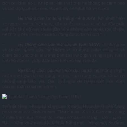
tiến tới khi lùi xe. Khi phát hiện vật thể, hệ thống sẽ cảnh báo
và tác động phanh nếu nhận thấy có nguy cơ va chạm.
–
Hệ thống đèn tự động thông minh AHB
: Khi phát hiện
xe ngược chiều, hệ thống đèn chiếu xa của xe sẽ tự động tắt
chỉ bật chế độ cos chiếu gần. Khi không còn xe ngược chiều,
hệ thống đèn chiều xa sẽ tự động được kích hoạt lại.
–
Hệ thống cảnh bảo mở cửa an toàn
SEW
: khi dừng xe
và chuẩn bị mở cửa, hệ thống sẽ sử dụng radar để quét và
cảnh báo vật thể, phương tiện tiến vào gần vùng nguy hiểm
khi mở của xe, giúp đảm bảo tính an toàn tối đa.
–
Hệ thống cảnh báo mệt mỏi cho tài xế
: hệ thống sẽ ghi
nhận thời gian lái xe cũng như sự tập trung của tài xế và có
những cảnh báo, yêu cầu nghỉ ngơi để tránh mệt mỏi, đảm
bảo an toàn của hành trình.
Tại Việt Nam, Hyundai Stargazer X được Hyundai Thành Công
phân phối với 3 phiên bản (Tiêu chuẩn, X và X Cao cấp) cùng
7 màu tùy chọn, trong đó 5 màu cơ bản là Trắng – Đỏ – Đen –
Bạc – Xám và 2 màu đặc biệt là Trắng mờ – Vàng mờ. Xe được