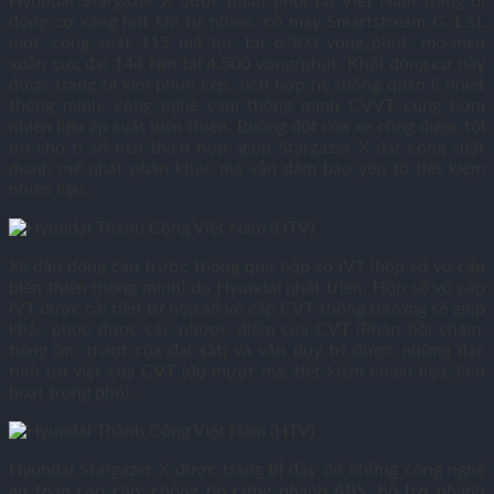
Hyundai Stargazer X được phân phối tại Việt Nam trang bị
động cơ xăng hút khí tự nhiên, cỗ máy Smartstream G 1.5L
mới, công suất 115 mã lực tại 6.300 vòng/phút, mô-men
xoắn cực đại 144 Nm tại 4.500 vòng/phút. Khối động cơ này
được trang bị kim phun kép, tích hợp hệ thống quản lí nhiệt
thông minh, công nghệ cam thông minh CVVT cùng bơm
nhiên liệu áp suất biến thiên. Buồng đốt của xe cũng được tối
ưu cho tỉ số nén thích hợp, giúp Stargazer X đạt công suất
mạnh mẽ nhất phân khúc mà vẫn đảm bảo yếu tố tiết kiệm
nhiên liệu.
Xe dẫn động cầu trước thông qua hộp số iVT (hộp số vô cấp
biến thiên thông minh) do Hyundai phát triển. Hộp số vô cấp
iVT được cải tiến từ hộp số vô cấp CVT thông thường sẽ giúp
khắc phục được các nhược điểm của CVT (Phản hồi chậm,
tiếng ồn, trượt của đai sắt) và vẫn duy trì được những đặc
tính ưu việt của CVT (độ mượt mà, tiết kiệm nhiên liệu, linh
hoạt trong phố).
Hyundai Stargazer X được trang bị đầy đủ những công nghệ
an toàn cao cấp: chống bó cứng phanh ABS, hỗ trợ phanh