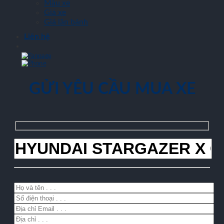
Màu xe
Giá xe
Giá lăn bánh
Liên hệ
GỬI YÊU CẦU MUA XE