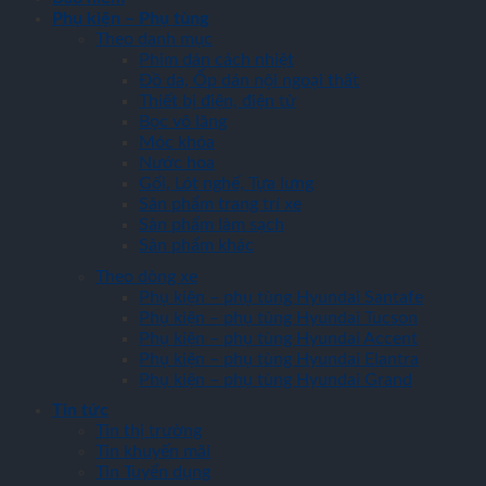
Phụ kiện – Phụ tùng
Theo danh mục
Phim dán cách nhiệt
Đồ da, Ốp dán nội ngoại thất
Thiết bị điện, điện tử
Bọc vô lăng
Móc khóa
Nước hoa
Gối, Lót nghế, Tựa lưng
Sản phẩm trang trí xe
Sản phẩm làm sạch
Sản phẩm khác
Theo dòng xe
Phụ kiện – phụ tùng Hyundai Santafe
Phụ kiện – phụ tùng Hyundai Tucson
Phụ kiện – phụ tùng Hyundai Accent
Phụ kiện – phụ tùng Hyundai Elantra
Phụ kiện – phụ tùng Hyundai Grand
Tin tức
Tin thị trường
Tin khuyến mãi
Tin Tuyển dụng