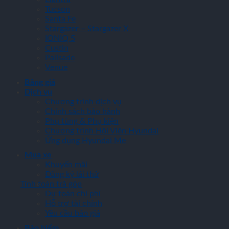
Tucson
Santa Fe
Stargazer – Stargazer X
IONIQ 5
Custin
Palisade
Venue
Bảng giá
Dịch vụ
Chương trình dịch vụ
Chính sách bảo hành
Phụ tùng & Phụ kiện
Chương trình Hội Viên Hyundai
Ứng dụng Hyundai Me
Mua xe
Khuyến mãi
Đăng ký lái thử
Tính toán trả góp
Dự toán chi phí
Hỗ trợ tài chính
Yêu cầu báo giá
Bảo hiểm