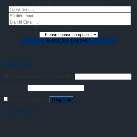
Thông tin người đăng ký lái thử
Tình trạng Giấy phép lái xe?
Đăng nhập
Tên tài khoản hoặc địa chỉ email
*
Mật khẩu
*
Ghi nhớ mật khẩu
Đăng nhập
Quên mật khẩu?