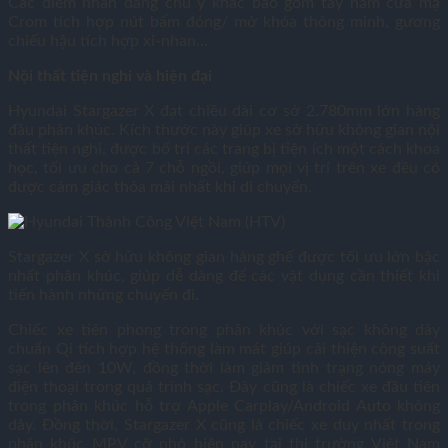
Các điểm nhấn đáng chú ý khác bao gồm tay nắm cửa mạ
Crom tích hợp nút bấm đóng/ mở khóa thông minh, gương
chiếu hậu tích hợp xi-nhan…
Nội thất tiện nghi và hiện đại
Hyundai Stargazer X đạt chiều dài cơ sở 2.780mm lớn hàng
đầu phân khúc. Kích thước này giúp xe sở hữu không gian nội
thất tiện nghi, được bố trí các trang bị tiện ích một cách khoa
học, tối ưu cho cả 7 chỗ ngồi, giúp mọi vị trí trên xe đều có
được cảm giác thỏa mái nhất khi di chuyển.
Stargazer X sở hữu không gian hàng ghế được tối ưu lớn bậc
nhất phân khúc, giúp dễ dàng để các vật dụng cần thiết khi
tiến hành những chuyến đi.
Chiếc xe tiên phong trong phân khúc với sạc không dây
chuẩn Qi tích hợp hệ thống làm mát giúp cải thiện công suất
sạc lên đến 10W, đồng thời làm giảm tình trạng nóng máy
điện thoại trong quá trình sạc. Đây cũng là chiếc xe đầu tiên
trong phân khúc hỗ trợ Apple Carplay/Android Auto không
dây. Đồng thời, Stargazer X cũng là chiếc xe duy nhất trong
phân khúc MPV cỡ nhỏ hiện nay tại thị trường Việt Nam