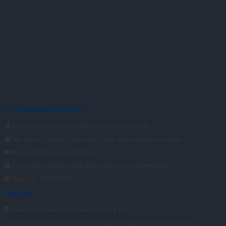
HYUNDAI AN KHÁNH
Đại lý ủy quyền của Hyundai Thành Công Việt Nam.
Tên đơn vị: Công Ty TNHH Một Thành Viên Hyundai An Khánh
Email: info@hyundaiankhanh.vn
Mã số doanh nghiệp/quyết định thành lập số: 0108967850
Ngày cấp: 30/10/2019
ĐỊA CHỈ
Showroom Hyundai An Khánh Lê Trọng Tấn:
C24 Ô 01 đô thị mới Geleximco Lê Trọng Tấn, La Phù, Hoài Đức, Hà Nội