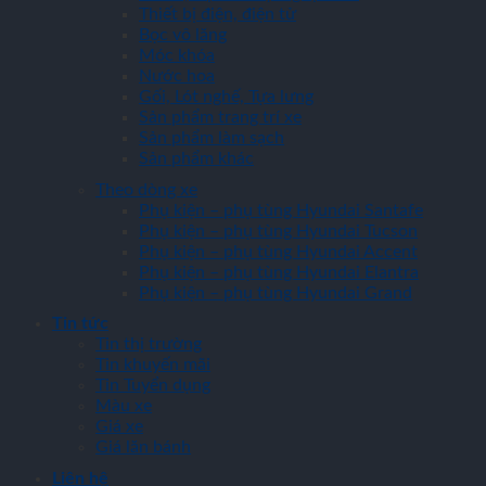
Thiết bị điện, điện tử
Bọc vô lăng
Móc khóa
Nước hoa
Gối, Lót nghế, Tựa lưng
Sản phẩm trang trí xe
Sản phẩm làm sạch
Sản phẩm khác
Theo dòng xe
Phụ kiện – phụ tùng Hyundai Santafe
Phụ kiện – phụ tùng Hyundai Tucson
Phụ kiện – phụ tùng Hyundai Accent
Phụ kiện – phụ tùng Hyundai Elantra
Phụ kiện – phụ tùng Hyundai Grand
Tin tức
Tin thị trường
Tin khuyến mãi
Tin Tuyển dụng
Màu xe
Giá xe
Giá lăn bánh
Liên hệ