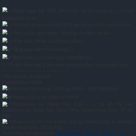
Giảm ngay tới 50% phí trước bạ khi mua xe – cơ hội
không thể bỏ lỡ!
Hỗ trợ trả góp lên đến 85% giá trị xe với lãi suất ưu đãi.
Xe có sẵn, giao ngay – Không còn đợi chờ lâu.
Đặc biệt, nhiều ưu đãi kèm theo:
Tặng phụ kiện chính hãng (*)
Bảo hành xe 5 năm hoặc 100,000 km
(*) Ưu đãi tiền mặt & phụ kiện áp dụng theo từng phiên bản.
—————————————————
Mọi chi tiết xin liên hệ:
Hyundai An Khánh
Hotline Bán Hàng: 0567.66.9999 – 0847.886.886
Hotline Dịch Vụ: 0568 66 9999
Showroom Lê Trọng Tấn: C24 – ô 01 đô thị mới
Geleximco Lê Trọng Tấn, Xã La Phù, Huyện Hoài Đức, TP Hà
Nội
Showroom 3S: Km 8+400, Đại Lộ Thăng Long, An Khánh,
Huyện Hoài Đức, TP Hà Nội
This entry was posted in
Giá lăn bánh
,
Giá xe
,
Màu xe
,
Tin