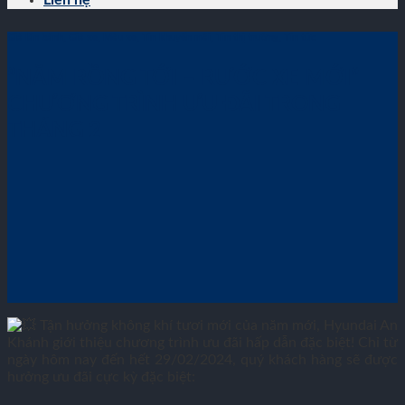
Liên hệ
Giá lăn bánh
,
Giá xe
,
Màu xe
,
Tin khuyến mãi
,
Tin thị trường
,
Tin tức
“NĂM RỒNG TỚI – RƯỚC XE MỚI”
CHƯƠNG TRÌNH ƯU ĐÃI TRONG
THÁNG 2
Tận hưởng không khí tươi mới của năm mới, Hyundai An
Khánh giới thiệu chương trình ưu đãi hấp dẫn đặc biệt! Chỉ từ
ngày hôm nay đến hết 29/02/2024, quý khách hàng sẽ được
hưởng ưu đãi cực kỳ đặc biệt: