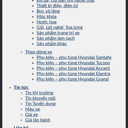
Đồ da, Ốp dán nội ngoại thất
Thiết bị điện, điện tử
Bọc vô lăng
Móc khóa
Nước hoa
Gối, Lót nghế, Tựa lưng
Sản phẩm trang trí xe
Sản phẩm làm sạch
Sản phẩm khác
Theo dòng xe
Phụ kiện – phụ tùng Hyundai Santafe
Phụ kiện – phụ tùng Hyundai Tucson
Phụ kiện – phụ tùng Hyundai Accent
Phụ kiện – phụ tùng Hyundai Elantra
Phụ kiện – phụ tùng Hyundai Grand
Tin tức
Tin thị trường
Tin khuyến mãi
Tin Tuyển dụng
Màu xe
Giá xe
Giá lăn bánh