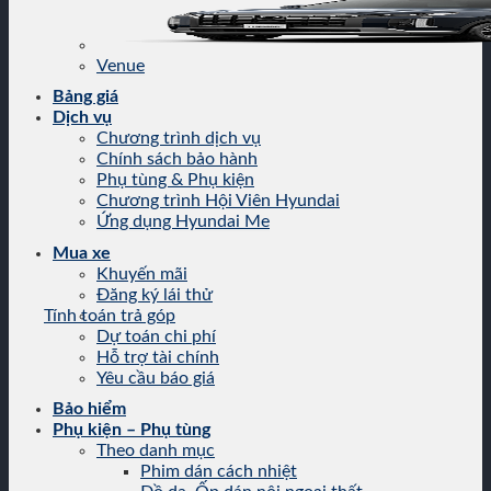
Venue
Bảng giá
Dịch vụ
Chương trình dịch vụ
Chính sách bảo hành
Phụ tùng & Phụ kiện
Chương trình Hội Viên Hyundai
Ứng dụng Hyundai Me
Mua xe
Khuyến mãi
Đăng ký lái thử
Tính toán trả góp
Dự toán chi phí
Hỗ trợ tài chính
Yêu cầu báo giá
Bảo hiểm
Phụ kiện – Phụ tùng
Theo danh mục
Phim dán cách nhiệt