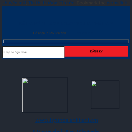
khuyến mãi
,
Tin thị trường
,
Tin tức
. Bookmark the
permalink
.
ĐĂNG KÝ MUA XE NGAY TRONG THÁNG
8
Để nhận ưu đãi lên đến
70.000.000đ
www.hyundaiankhanh.vn