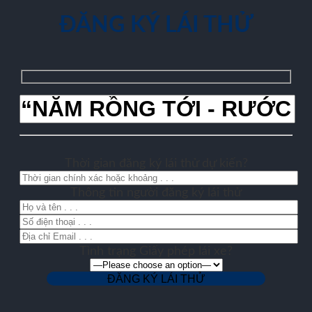
ĐĂNG KÝ LÁI THỬ
Thời gian đăng ký lái thử dự kiến?
Thông tin người đăng ký lái thử
Tình trạng Giấy phép lái xe?