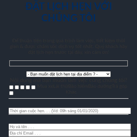
ĐẶT LỊCH HẸN VỚI
CHÚNG TÔI
Để thuận tiện trong quá trình làm việc, tiết kiệm thời
gian & được chăm sóc dịch vụ tốt nhất. Quý khách hãy
đặt lịch hẹn trước tại đây, xin cảm ơn!
Nội dung mà bạn muốn làm việc cùng chúng tôi?
Mua xe
Lái thử
Bảo hiểm
Bảo dưỡng
Trả góp
Khác