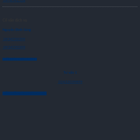
0978592526
Cố vấn dịch vụ
Nguyễn Đình Sáng
0934550399
0934550399
CHĂM SÓC KHÁCH HÀNG
Tư vấn 1
02432039899
KẾT NỐI VỚI CHÚNG TÔI