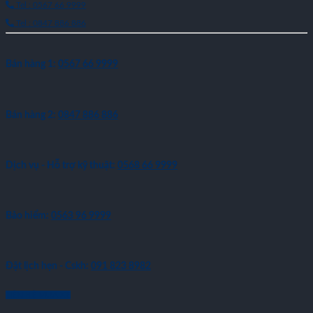
Tel : 0567 66 9999
Tel : 0847 886 886
Bán hàng 1:
0567 66 9999
Bán hàng 2:
0847 886 886
Dịch vụ - Hỗ trợ kỹ thuật:
0568 66 9999
Bảo hiểm:
0563 96 9999
Đặt lịch hẹn - Cskh:
091 823 8982
LIÊN HỆ MUA XE