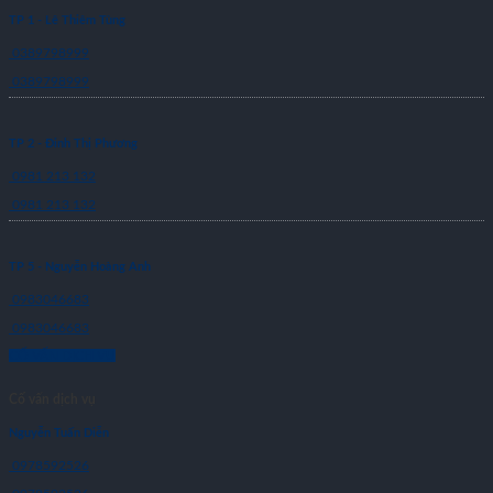
TP 1 - Lê Thiêm Tùng
0389798999
0389798999
TP 2 - Đinh Thị Phương
0981 213 132
0981 213 132
TP 5 - Nguyễn Hoàng Anh
0983046683
0983046683
CỐ VẤN DỊCH VỤ
Cố vấn dịch vụ
Nguyễn Tuấn Diễn
0978592526