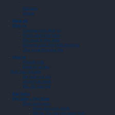
Palisade
Venue
Bảng giá
Dịch vụ
Chương trình dịch vụ
Chính sách bảo hành
Phụ tùng & Phụ kiện
Chương trình Hội Viên Hyundai
Ứng dụng Hyundai Me
Mua xe
Khuyến mãi
Đăng ký lái thử
Tính toán trả góp
Dự toán chi phí
Hỗ trợ tài chính
Yêu cầu báo giá
Bảo hiểm
Phụ kiện – Phụ tùng
Theo danh mục
Phim dán cách nhiệt
Đồ da, Ốp dán nội ngoại thất