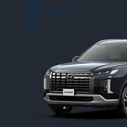
Tucson
Santa Fe
Stargazer – Stargazer X
IONIQ 5
Custin