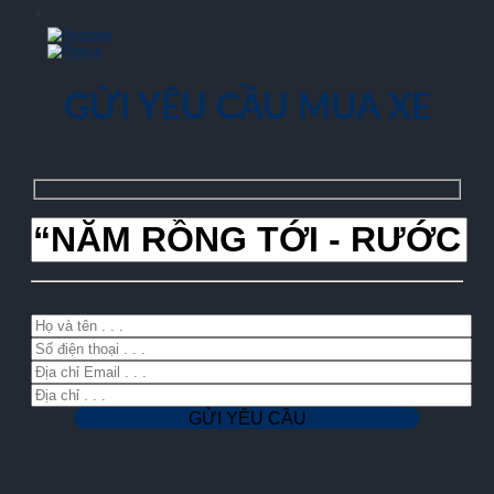
GỬI YÊU CẦU MUA XE