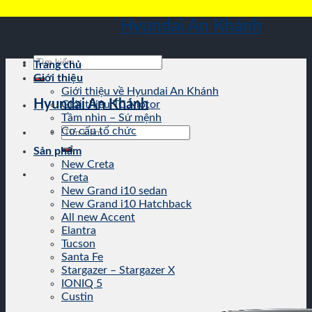
Skip
Hyundai An Khánh
to
content
Tìm
Trang chủ
kiếm:
Giới thiệu
Giới thiệu về Hyundai An Khánh
Hyundai An Khánh
Giới thiệu TC Motor
Tầm nhìn – Sứ mệnh
Tìm
Cơ cấu tổ chức
kiếm:
Sản phẩm
New Creta
Creta
New Grand i10 sedan
New Grand i10 Hatchback
All new Accent
Elantra
Tucson
Santa Fe
Stargazer – Stargazer X
IONIQ 5
Custin