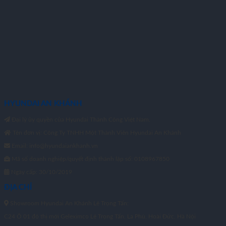
HYUNDAI AN KHÁNH
Đại lý ủy quyền của Hyundai Thành Công Việt Nam.
Tên đơn vị: Công Ty TNHH Một Thành Viên Hyundai An Khánh
Email: info@hyundaiankhanh.vn
Mã số doanh nghiệp/quyết định thành lập số: 0108967850
Ngày cấp: 30/10/2019
ĐỊA CHỈ
Showroom Hyundai An Khánh Lê Trọng Tấn:
C24 Ô 01 đô thị mới Geleximco Lê Trọng Tấn, La Phù, Hoài Đức, Hà Nội