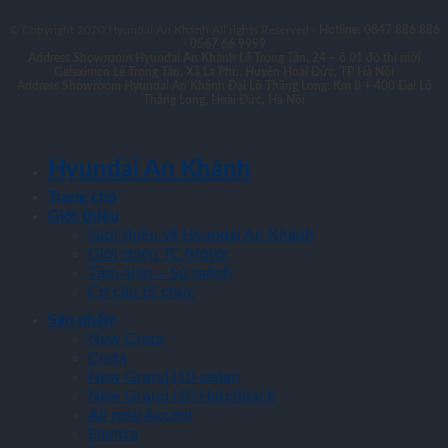
© Copyright 2020 Hyundai An Khánh All rights Reserved -
Hotline: 0847 886 886
- 0567 66 9999
Address Showroom Hyundai An Khánh Lê Trọng Tấn:
24 – ô 01 đô thị mới
Geleximco Lê Trọng Tấn, Xã La Phù, Huyện Hoài Đức, TP Hà Nội
Address Showroom Hyundai An Khánh Đại Lộ Thăng Long:
Km 8 + 400 Đại Lộ
Thăng Long, Hoài Đức, Hà Nội
Hyundai An Khánh
Trang chủ
Giới thiệu
Giới thiệu về Hyundai An Khánh
Giới thiệu TC Motor
Tầm nhìn – Sứ mệnh
Cơ cấu tổ chức
Sản phẩm
New Creta
Creta
New Grand i10 sedan
New Grand i10 Hatchback
All new Accent
Elantra