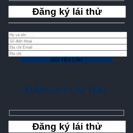
ĐĂNG KÝ LÁI THỬ