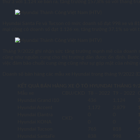
thứ 3 với 1.124 xe bán ra, tăng trưởng 157,8% so với tháng tr
Hyundai Santa Fe và Tucson có mức doanh số đạt 998 xe và 81
mại cũng có doanh số đạt 1.126 xe, tăng trưởng 37,1% so với 
Tháng 9/2022 ghi nhận sức tăng trưởng mạnh mẽ của doanh số 
cũng như nguồn cung cho thị trường dần được ổn định. Bước 
việc đảm bảo chuỗi cung ứng cũng như sự góp mặt của những
Doanh số bán hàng các mẫu xe Hyundai trong tháng 9/2022 (Đơ
KẾT QUẢ BÁN HÀNG XE Ô TÔ HYUNDAI THÁNG 9/
Mẫu xe
CBU/CKD
T8 – 2022
T9 – 2022
Hyundai Grand i10
436
1,124
Hyundai Accent
1,172
2,879
Hyundai Elantra
0
0
CKD
Hyundai KONA
0
0
Hyundai Tucson
765
818
Hyundai SantaFe
838
998