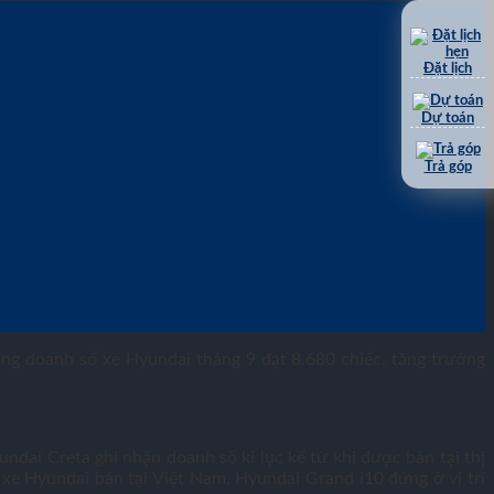
HYUNDAI THÁNG
Đặt lịch
Dự toán
Trả góp
ng doanh số xe Hyundai tháng 9 đạt 8.680 chiếc, tăng trưởng
ndai Creta ghi nhận doanh số kỉ lục kể từ khi được bán tại thị
 xe Hyundai bán tại Việt Nam. Hyundai Grand i10 đứng ở vị trí