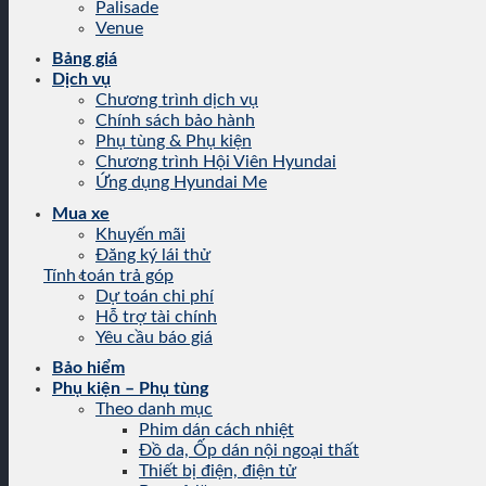
Palisade
Venue
Bảng giá
Dịch vụ
Chương trình dịch vụ
Chính sách bảo hành
Phụ tùng & Phụ kiện
Chương trình Hội Viên Hyundai
Ứng dụng Hyundai Me
Mua xe
Khuyến mãi
Đăng ký lái thử
Tính toán trả góp
Dự toán chi phí
Hỗ trợ tài chính
Yêu cầu báo giá
Bảo hiểm
Phụ kiện – Phụ tùng
Theo danh mục
Phim dán cách nhiệt
Đồ da, Ốp dán nội ngoại thất
Thiết bị điện, điện tử