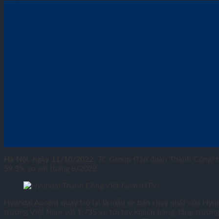
Tin tức
TC GROUP THÔNG BÁ
9/2022
Hà Nội, ngày 11/10/2022
, TC Group (Tập đoàn Thành Công) t
59,3% so với tháng 8/2022
Hyundai Accent quay trở lại là mẫu xe bán chạy nhất của Hyund
trường Việt Nam với 1.735 xe tới tay khách hàng, tăng trưởng