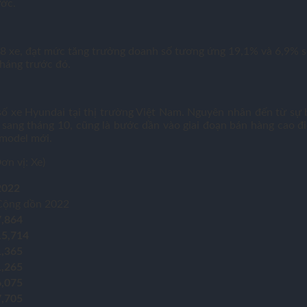
ước.
8 xe, đạt mức tăng trưởng doanh số tương ứng 19,1% và 6,9% so 
tháng trước đó.
xe Hyundai tại thị trường Việt Nam. Nguyên nhân đến từ sự bì
sang tháng 10, cũng là bước dần vào giai đoạn bán hàng cao đi
 model mới.
n vị: Xe)
2022
Cộng dồn 2022
7,864
15,714
1,365
1,265
6,075
7,705