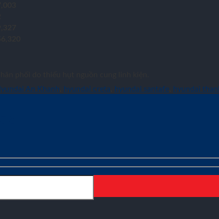
7,003
2
9,327
56,320
ân phối do thiếu hụt nguồn cung linh kiện.
yundai An Khanh
,
hyundai creta
,
hyundai santafe
,
hyundai than
NG
8