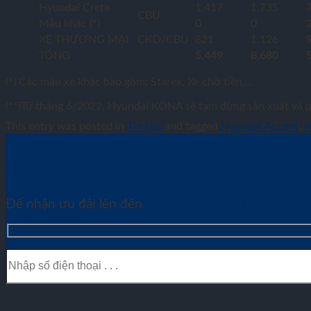
Hyundai Creta
1,417
1,735
CBU
Mẫu khác (*)
0
0
XE THƯƠNG MẠI
CKD/CBU
821
1,126
TỔNG
5,449
8,680
(*) Các mẫu xe khác bao gồm: Starex, Xe chở tiền,…
(**)Từ tháng 6/2022, Hyundai KONA sẽ tạm dừng sản xuất và ph
This entry was posted in
Tin tức
and tagged
Hyundai Accent
,
H
ĐĂNG KÝ MUA XE NGAY TRONG THÁ
Để nhận ưu đãi lên đến
70.000.000đ