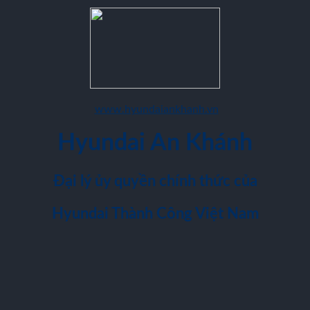
www.hyundaiankhanh.vn
Hyundai An Khánh
Đại lý ủy quyền chính thức của
Hyundai Thành Công Việt Nam