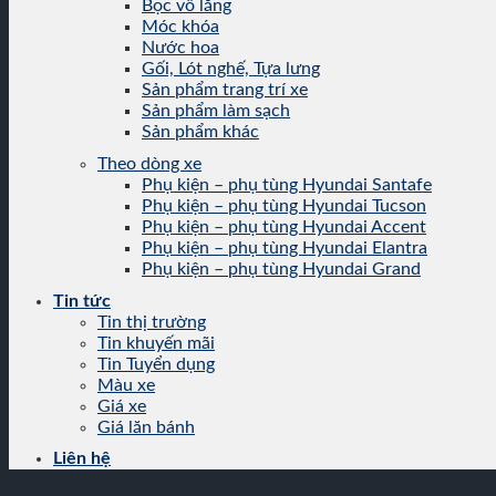
Bọc vô lăng
Móc khóa
Nước hoa
Gối, Lót nghế, Tựa lưng
Sản phẩm trang trí xe
Sản phẩm làm sạch
Sản phẩm khác
Theo dòng xe
Phụ kiện – phụ tùng Hyundai Santafe
Phụ kiện – phụ tùng Hyundai Tucson
Phụ kiện – phụ tùng Hyundai Accent
Phụ kiện – phụ tùng Hyundai Elantra
Phụ kiện – phụ tùng Hyundai Grand
Tin tức
Tin thị trường
Tin khuyến mãi
Tin Tuyển dụng
Màu xe
Giá xe
Giá lăn bánh
Liên hệ