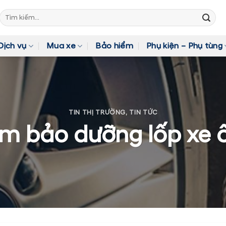
Tìm
kiếm:
Dịch vụ
Mua xe
Bảo hiểm
Phụ kiện – Phụ tùng
TIN THỊ TRƯỜNG
,
TIN TỨC
ệm bảo dưỡng lốp xe ô