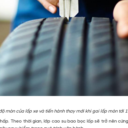
độ mòn của lốp xe và tiến hành thay mới khi gai lốp mòn tới
hấp. Theo thời gian, lớp cao su bao bọc lốp sẽ trở nên cứn