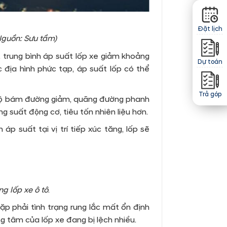
Đặt lịch
Nguồn: Sưu tầm)
, trung bình áp suất lốp xe giảm khoảng
Dự toán
địa hình phức tạp, áp suất lốp có thể
Trả góp
n độ bám đường giảm, quãng đường phanh
 suất động cơ, tiêu tốn nhiên liệu hơn.
áp suất tại vị trí tiếp xúc tăng, lốp sẽ
g lốp xe ô tô
.
p phải tình trạng rung lắc mất ổn định
ng tâm của lốp xe đang bị lệch nhiều.