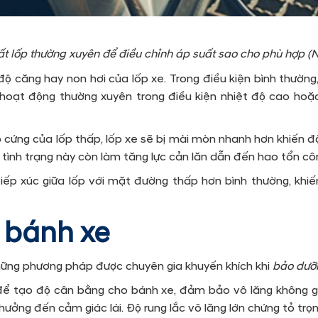
ất lốp thường xuyên để điều chỉnh áp suất sao cho phù hợp (
 độ căng hay non hơi của lốp xe. Trong điều kiện bình thường
oạt động thường xuyên trong điều kiện nhiệt độ cao hoặc 
 độ cứng của lốp thấp, lốp xe sẽ bị mài mòn nhanh hơn khiế
tình trạng này còn làm tăng lực cản lăn dẫn đến hao tổn công
iếp xúc giữa lốp với mặt đường thấp hơn bình thường, khiến 
 bánh xe
hững phương pháp được chuyên gia khuyến khích khi
bảo dưỡn
để tạo độ cân bằng cho bánh xe, đảm bảo vô lăng không gặ
 hưởng đến cảm giác lái. Độ rung lắc vô lăng lớn chứng tỏ trọ