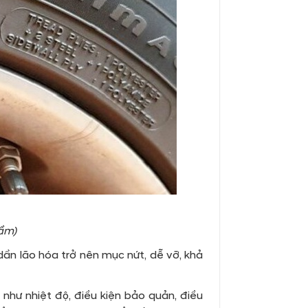
tầm)
dần lão hóa trở nên mục nứt, dễ vỡ, khả
 như nhiệt độ, điều kiện bảo quản, điều