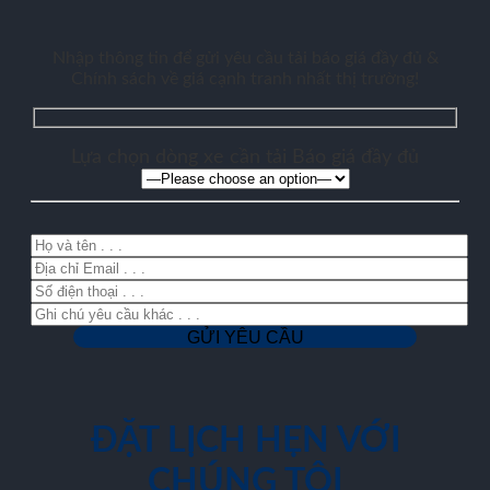
Nhập thông tin để gửi yêu cầu tải báo giá đầy đủ &
Chính sách về giá cạnh tranh nhất thị trường!
Lựa chọn dòng xe cần tải Báo giá đầy đủ
ĐẶT LỊCH HẸN VỚI
CHÚNG TÔI