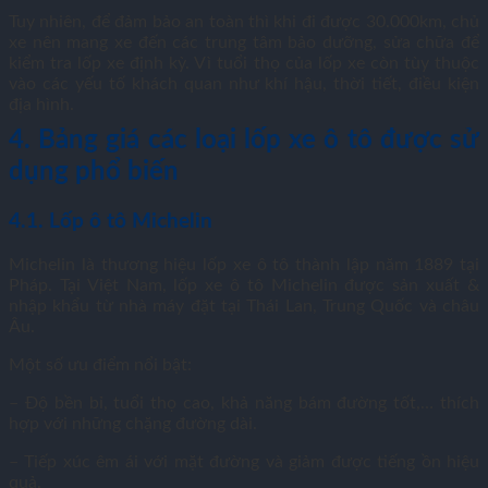
Tuy nhiên, để đảm bảo an toàn thì khi đi được 30.000km, chủ
xe nên mang xe đến các trung tâm bảo dưỡng, sửa chữa để
kiểm tra lốp xe định kỳ. Vì tuổi thọ của lốp xe còn tùy thuộc
vào các yếu tố khách quan như khí hậu, thời tiết, điều kiện
địa hình.
4. Bảng giá các loại lốp xe ô tô được sử
dụng phổ biến
4.1. Lốp ô tô Michelin
Michelin là thương hiệu lốp xe ô tô thành lập năm 1889 tại
Pháp. Tại Việt Nam, lốp xe ô tô Michelin được sản xuất &
nhập khẩu từ nhà máy đặt tại Thái Lan, Trung Quốc và châu
Âu.
Một số ưu điểm nổi bật:
– Độ bền bỉ, tuổi thọ cao, khả năng bám đường tốt,… thích
hợp với những chặng đường dài.
– Tiếp xúc êm ái với mặt đường và giảm được tiếng ồn hiệu
quả.