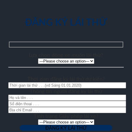
ĐĂNG KÝ LÁI THỬ
Lựa chọn dòng xe muốn lái thử?
Thời gian đăng ký lái thử dự kiến?
Thông tin người đăng ký lái thử
Tình trạng Giấy phép lái xe?