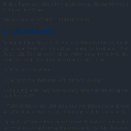
du lịch (Passenger), lốp ô tô Maxxis cho đầy đủ các dòng xe ô
tô, lốp xe máy Maxxis,…
Giá bán khoảng 750.000 – 3.140.000 VNĐ.
4.4. Lốp ô tô Dunlop
Dunlop là hãng lốp xe ô tô có trụ sở chính đặt tại Mỹ, thành
lập từ năm 1988 bởi John Boyd Dunlop tại Scotland – Anh
Quốc. Lốp Dunlop được nhiều người dùng tin tưởng, đây
cũng là thương hiệu được nhiều hãng xe lựa chọn.
Ưu điểm của sản phẩm:
– Khả năng bám đường ưu việt, cùng độ bền cao.
– Ứng dụng nhiều máy móc và công nghệ hiện đại trong sản
xuất lốp xe ô tô.
– Thiết kế lốp xe đặc biệt, phù hợp với những chặng đường
dài, giúp khách hàng an tâm trên những hành trình của mình.
Lốp xe ô tô Dunlop được chia thành nhiều loại khác nhau như
lốp xe chạy đường trường, lốp có áp suất cao, lốp dùng cho