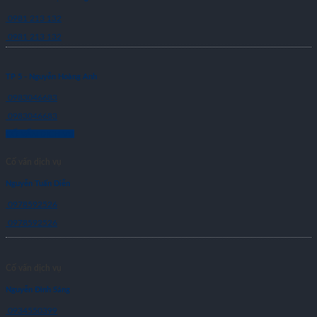
0981 213 132
0981 213 132
TP 5 - Nguyễn Hoàng Anh
0983046683
0983046683
CỐ VẤN DỊCH VỤ
Cố vấn dịch vụ
Nguyễn Tuấn Diễn
0978592526
0978592526
Cố vấn dịch vụ
Nguyễn Đình Sáng
0934550399