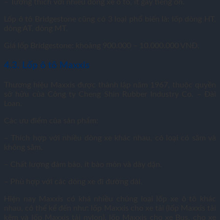
– Tương thích với nhiều dòng xe ô tô, ít gây tiếng ồn.
Lốp ô tô Bridgestone cũng có 3 loại phổ biến là: lốp dòng HT,
dòng AT, dòng MT.
Giá lốp Bridgestone: khoảng 900.000 – 10.000.000 VNĐ.
4.3. Lốp ô tô Maxxis
Thương hiệu Maxxis được thành lập năm 1967, thuộc quyền
sở hữu của Công ty Cheng Shin Rubber Industry Co. – Đài
Loan.
Các ưu điểm của sản phẩm:
– Thích hợp với nhiều dòng xe khác nhau, có loại có săm và
không săm.
– Chất lượng đảm bảo, ít bào mòn và dày dặn.
– Phù hợp với các dòng xe đi đường dài.
Hiện nay Maxxis có khá nhiều chủng loại lốp xe ô tô khác
nhau, có thể kể đến như: lốp Maxxis cho xe tải (lốp Maxxis tải
kẽm và lốp Maxxis tải nylon), lốp Maxxis cho xe Bus, cho xe