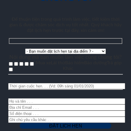
Để thuận tiện trong quá trình làm việc, tiết kiệm thời
gian & được chăm sóc dịch vụ tốt nhất. Quý khách hãy
đặt lịch hẹn trước tại đây, xin cảm ơn!
Nội dung mà bạn muốn làm việc cùng chúng tôi?
Mua xe
Lái thử
Bảo hiểm
Bảo dưỡng
Trả góp
Khác