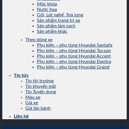
Móc khóa
Nước hoa
Gối, Lót nghế, Tựa lưng
Sản phẩm trang trí xe
Sản phẩm làm sạch
Sản phẩm khác
Theo dòng xe
Phụ kiện – phụ tùng Hyundai Santafe
Phụ kiện – phụ tùng Hyundai Tucson
Phụ kiện – phụ tùng Hyundai Accent
Phụ kiện – phụ tùng Hyundai Elantra
Phụ kiện – phụ tùng Hyundai Grand
Tin tức
Tin thị trường
Tin khuyến mãi
Tin Tuyển dụng
Màu xe
Giá xe
Giá lăn bánh
Liên hệ
Tin thị trường
,
Tin tức