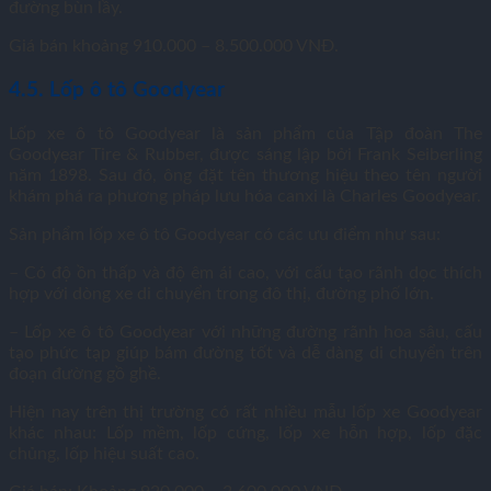
đường bùn lầy.
Giá bán khoảng 910.000 – 8.500.000 VNĐ.
4.5. Lốp ô tô Goodyear
Lốp xe ô tô Goodyear là sản phẩm của Tập đoàn The
Goodyear Tire & Rubber, được sáng lập bởi Frank Seiberling
năm 1898. Sau đó, ông đặt tên thương hiệu theo tên người
khám phá ra phương pháp lưu hóa canxi là Charles Goodyear.
Sản phẩm lốp xe ô tô Goodyear có các ưu điểm như sau:
– Có độ ồn thấp và độ êm ái cao, với cấu tạo rãnh dọc thích
hợp với dòng xe di chuyển trong đô thị, đường phố lớn.
– Lốp xe ô tô Goodyear với những đường rãnh hoa sâu, cấu
tạo phức tạp giúp bám đường tốt và dễ dàng di chuyển trên
đoạn đường gồ ghề.
Hiện nay trên thị trường có rất nhiều mẫu lốp xe Goodyear
khác nhau: Lốp mềm, lốp cứng, lốp xe hỗn hợp, lốp đặc
chủng, lốp hiệu suất cao.