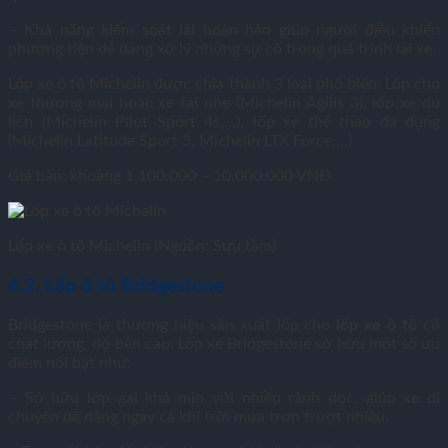
– Khả năng kiểm soát lái hoàn hảo giúp người điều khiển
phương tiện dễ dàng xử lý những sự cố trong quá trình lái xe.
Lốp xe ô tô Michelin được chia thành 3 loại phổ biến: Lốp cho
xe thương mại hoặc xe tải nhẹ (Michelin Agilis 3), lốp xe du
lịch (Michelin Pilot Sport 4s,…), lốp xe thể thao đa dụng
(Michelin Latitude Sport 3, Michelin LTX Force,…)
Giá bán: khoảng 1.100.000 – 10.000.000 VNĐ.
Lốp xe ô tô Michelin (Nguồn: Sưu tầm)
4.2. Lốp ô tô Bridgestone
Bridgestone là thương hiệu sản xuất lốp cho
lốp xe ô tô
có
chất lượng, độ bền cao. Lốp xe Bridgestone sở hữu một số ưu
điểm nổi bật như:
– Sở hữu lớp gai khá mịn với nhiều rãnh dọc, giúp xe di
chuyển dễ dàng ngay cả khi trời mưa trơn trượt nhiều.