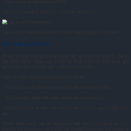
– Lốp xe nâng: Yokohama Y520
Giá bán khoảng 1.100.000 – 13.000.000 VNĐ.
Lốp xe ô tô Yokohama đến từ Nhật Bản (Nguồn: Sưu tầm)
4.8. Lốp ô tô Pirelli
Pirelli là một trong những hãng lốp xe ô tô lớn của Ý, thành
lập năm 1872. Ngày nay, Pirelli đã phát triển tại 160 quốc gia
và có gần 20 nhà máy sản xuất trên toàn cầu.
Một số điểm mạnh của lốp ô tô Pirelli là:
– Có độ bám, độ chống trượt tốt trên mọi hành trình.
– Độ ồn thấp, giúp tiết kiệm nhiên liệu cho xe ô tô.
– Di chuyển êm ái, tạo cảm giác thoải mái cho người ngồi trên
xe.
Pirelli hiện cung cấp đa dạng loại lốp cho từng dòng xe như
Lốp Pirelli Scorpion (Xe SUV), lốp Pirelli Cinturato (Xe sedan &