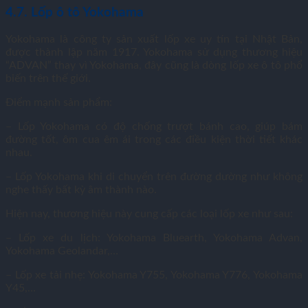
4.7. Lốp ô tô Yokohama
Yokohama là công ty sản xuất lốp xe uy tín tại Nhật Bản,
được thành lập năm 1917. Yokohama sử dụng thương hiệu
“ADVAN” thay vì Yokohama, đây cũng là dòng lốp xe ô tô phổ
biến trên thế giới.
Điểm mạnh sản phẩm:
– Lốp Yokohama có độ chống trượt bánh cao, giúp bám
đường tốt, ôm cua êm ái trong các điều kiện thời tiết khác
nhau.
– Lốp Yokohama khi di chuyển trên đường dường như không
nghe thấy bất kỳ âm thành nào.
Hiện nay, thương hiệu này cung cấp các loại lốp xe như sau:
– Lốp xe du lịch: Yokohama Bluearth, Yokohama Advan,
Yokohama Geolandar,…
– Lốp xe tải nhẹ: Yokohama Y755, Yokohama Y776, Yokohama
Y45,…