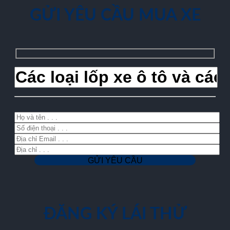
GỬI YÊU CẦU MUA XE
ĐĂNG KÝ LÁI THỬ