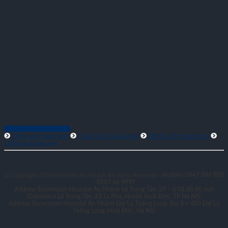
HỖ TRỢ KHÁCH HÀNG
Chính sách bảo hành
Chính sách bảo dưỡng
Chính sách thanh toán
Chính sách bảo mật
© Copyright 2020 Hyundai An Khánh All rights Reserved -
Hotline: 0847 886 886
- 0567 66 9999
Address Showroom Hyundai An Khánh Lê Trọng Tấn:
24 – ô 01 đô thị mới
Geleximco Lê Trọng Tấn, Xã La Phù, Huyện Hoài Đức, TP Hà Nội
Address Showroom Hyundai An Khánh Đại Lộ Thăng Long:
Km 8 + 400 Đại Lộ
Thăng Long, Hoài Đức, Hà Nội