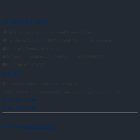
HYUNDAI AN KHÁNH
Đại lý ủy quyền của Hyundai Thành Công Việt Nam.
Tên đơn vị: Công Ty TNHH Một Thành Viên Hyundai An Khánh
Email: info@hyundaiankhanh.vn
Mã số doanh nghiệp/quyết định thành lập số: 0108967850
Ngày cấp: 30/10/2019
ĐỊA CHỈ
Showroom Hyundai An Khánh Lê Trọng Tấn:
C24 Ô 01 đô thị mới Geleximco Lê Trọng Tấn, La Phù, Hoài Đức, Hà Nội
Tel : 0567 66 9999
Tel : 0847 886 886
Bán hàng 1:
0567 66 9999