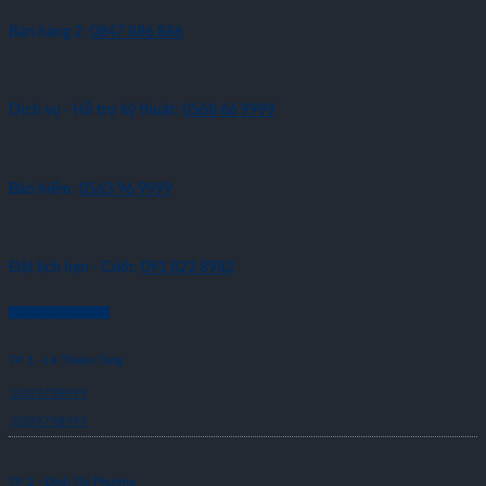
Bán hàng 2:
0847 886 886
Dịch vụ - Hỗ trợ kỹ thuật:
0568 66 9999
Bảo hiểm:
0563 96 9999
Đặt lịch hẹn - Cskh:
091 823 8982
LIÊN HỆ MUA XE
TP 1 - Lê Thiêm Tùng
0389798999
0389798999
TP 2 - Đinh Thị Phương