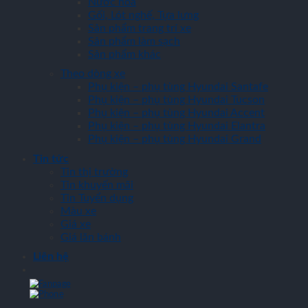
Nước hoa
Gối, Lót nghế, Tựa lưng
Sản phẩm trang trí xe
Sản phẩm làm sạch
Sản phẩm khác
Theo dòng xe
Phụ kiện – phụ tùng Hyundai Santafe
Phụ kiện – phụ tùng Hyundai Tucson
Phụ kiện – phụ tùng Hyundai Accent
Phụ kiện – phụ tùng Hyundai Elantra
Phụ kiện – phụ tùng Hyundai Grand
Tin tức
Tin thị trường
Tin khuyến mãi
Tin Tuyển dụng
Màu xe
Giá xe
Giá lăn bánh
Liên hệ