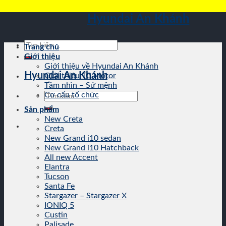
Skip
Hyundai An Khánh
to
content
Tìm
Trang chủ
kiếm:
Giới thiệu
Giới thiệu về Hyundai An Khánh
Hyundai An Khánh
Giới thiệu TC Motor
Tầm nhìn – Sứ mệnh
Tìm
Cơ cấu tổ chức
kiếm:
Sản phẩm
New Creta
Creta
New Grand i10 sedan
New Grand i10 Hatchback
All new Accent
Elantra
Tucson
Santa Fe
Stargazer – Stargazer X
IONIQ 5
Custin
Palisade