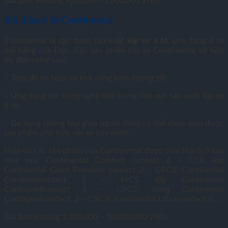
Giá bán: Khoảng 920.000 – 3.600.000 VNĐ.
4.6. Lốp ô tô Continental
Continental là tập đoàn sản xuất
lốp xe ô tô
, phụ tùng ô tô
nổi tiếng của Đức. Các sản phẩm lốp xe Continental sở hữu
ưu điểm như sau:
– Tăng độ an toàn và khả năng bám đường tốt.
– Ứng dụng các công nghệ mới trong lĩnh vực sản xuất lốp xe
ô tô.
– Đa dạng chủng loại giúp người dùng có thể chọn mua được
sản phẩm phù hợp với xe của mình.
Hiện tại các sản phẩm của Continental được chia thành 6 loại
như sau: Continental Comfort contact 6 – CC6, lốp
Continental Conti Premium contact 2 – CPC2, Continental
Contimaxcontact 5 – MC5, lốp Continental
Contisportcontact 5 – CSC5, dòng Continental
Contisportcontact 3 – CSC 3, Continental Ultra contact 6,…
Giá bán khoảng 1.100.000 – 10.000.000 VNĐ.