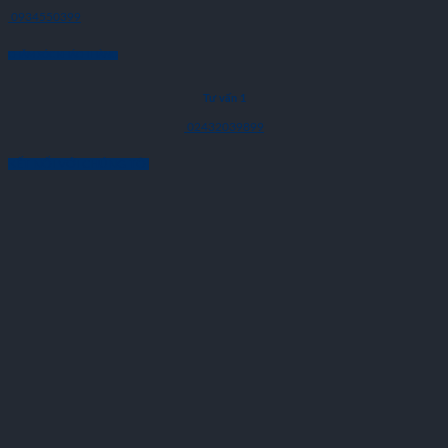
0934550399
CHĂM SÓC KHÁCH HÀNG
Tư vấn 1
02432039899
KẾT NỐI VỚI CHÚNG TÔI