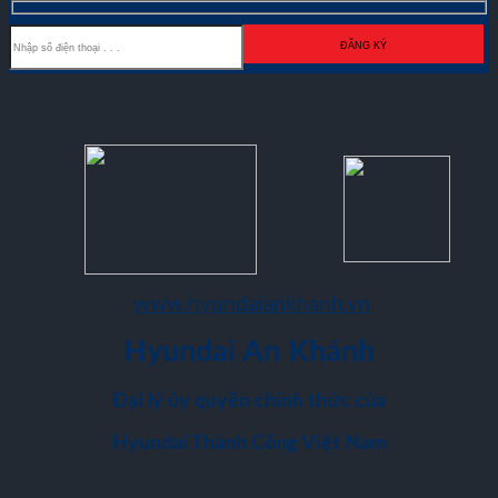
www.hyundaiankhanh.vn
Hyundai An Khánh
Đại lý ủy quyền chính thức của
Hyundai Thành Công Việt Nam