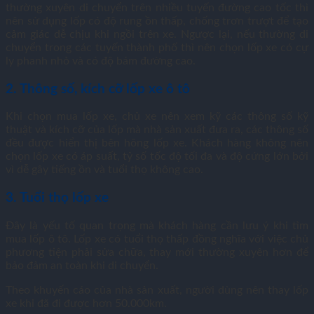
thường xuyên di chuyển trên nhiều tuyến đường cao tốc thì
nên sử dụng lốp có độ rung ồn thấp, chống trơn trượt để tạo
cảm giác dễ chịu khi ngồi trên xe. Ngược lại, nếu thường di
chuyển trong các tuyến thành phố thì nên chọn lốp xe có cự
ly phanh nhỏ và có độ bám đường cao.
2. Thông số, kích cỡ lốp xe ô tô
Khi chọn mua lốp xe, chủ xe nên xem kỹ các thông số kỹ
thuật và kích cỡ của lốp mà nhà sản xuất đưa ra, các thông số
đều được hiển thị bên hông lốp xe. Khách hàng không nên
chọn lốp xe có áp suất, tỷ số tốc độ tối đa và độ cứng lớn bởi
vì dễ gây tiếng ồn và tuổi thọ không cao.
3. Tuổi thọ lốp xe
Đây là yếu tố quan trọng mà khách hàng cần lưu ý khi tìm
mua lốp ô tô. Lốp xe có tuổi thọ thấp đồng nghĩa với việc chủ
phương tiện phải sửa chữa, thay mới thường xuyên hơn để
bảo đảm an toàn khi di chuyển.
Theo khuyến cáo của nhà sản xuất, người dùng nên thay lốp
xe khi đã đi được hơn 50.000km.