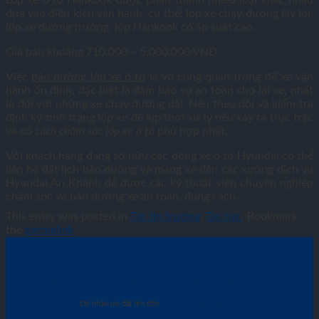
dựa vào điều kiện vận hành, cụ thể: lốp xe chạy đường lầy lội,
lốp xe đường trường, lốp Hankook có áp suất cao.
Giá bán khoảng 710.000 – 5.000.000 VNĐ.
Việc
bảo dưỡng lốp xe ô tô
là vô cùng quan trọng để xe vận
hành ổn định, đặc biệt là đảm bảo sự an toàn cho lái xe, nhất
là đối với những xe chạy đường dài. Nên theo dõi và kiểm tra
định kỳ tình trạng lốp xe để kịp thời xử lý nếu xảy ra trục trặc
và có
cách chăm sóc lốp xe ô tô
phù hợp nhất.
Với khách hàng đang sở hữu các dòng xe ô tô Hyundai có thể
liên hệ đặt lịch bảo dưỡng và mang xe đến các xưởng dịch vụ
Hyundai An Khánh để được các kỹ thuật viên chuyên nghiệp
chăm sóc và bảo dưỡng xe an toàn, đúng cách.
This entry was posted in
Tin thị trường
,
Tin tức
. Bookmark
the
permalink
.
ĐĂNG KÝ MUA XE NGAY TRONG THÁNG
8
Để nhận ưu đãi lên đến
70.000.000đ