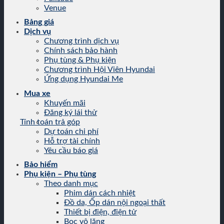
Venue
Bảng giá
Dịch vụ
Chương trình dịch vụ
Chính sách bảo hành
Phụ tùng & Phụ kiện
Chương trình Hội Viên Hyundai
Ứng dụng Hyundai Me
Mua xe
Khuyến mãi
Đăng ký lái thử
Tính toán trả góp
Dự toán chi phí
Hỗ trợ tài chính
Yêu cầu báo giá
Bảo hiểm
Phụ kiện – Phụ tùng
Theo danh mục
Phim dán cách nhiệt
Đồ da, Ốp dán nội ngoại thất
Thiết bị điện, điện tử
Bọc vô lăng