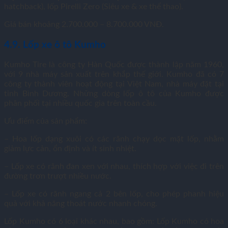
hatchback), lốp Pirelli Zero (Siêu xe & xe thể thao).
Giá bán khoảng 2.700.000 – 8.700.000 VNĐ.
4.9. Lốp xe ô tô Kumho
Kumho Tire là công ty Hàn Quốc được thành lập năm 1960,
với 9 nhà máy sản xuất trên khắp thế giới. Kumho đã có 7
công ty thành viên hoạt động tại Việt Nam, nhà máy đặt tại
tỉnh Bình Dương. Những dòng lốp ô tô của Kumho được
phân phối tại nhiều quốc gia trên toàn cầu.
Ưu điểm của sản phẩm:
– Hoa lốp dạng xuôi có các rãnh chạy dọc mặt lốp, nhằm
giảm lực cản, ổn định và ít sinh nhiệt.
– Lốp xe có rãnh đan xen với nhau, thích hợp với việc đi trên
đường trơn trượt nhiều nước.
– Lốp xe có rãnh ngang cả 2 bên lốp, cho phép phanh hiệu
quả với khả năng thoát nước nhanh chóng.
Lốp Kumho có 6 loại khác nhau, bao gồm: Lốp Kumho có hoa