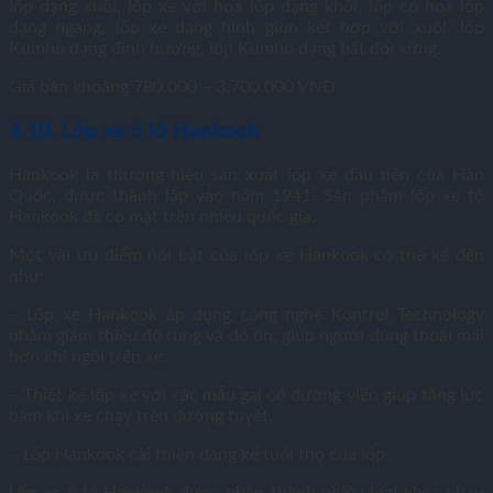
lốp dạng xuôi, lốp xe với hoa lốp dạng khối, lốp có hoa lốp
dạng ngang, lốp xe dạng hình giun kết hợp với xuôi, lốp
Kumho dạng định hướng, lốp Kumho dạng bất đối xứng.
Giá bán khoảng 780.000 – 3.700.000 VNĐ.
4.10. Lốp xe ô tô Hankook
Hankook là thương hiệu sản xuất lốp xe đầu tiên của Hàn
Quốc, được thành lập vào năm 1941. Sản phẩm lốp xe tô
Hankook đã có mặt trên nhiều quốc gia.
Một vài ưu điểm nổi bật của lốp xe Hankook có thể kể đến
như:
– Lốp xe Hankook áp dụng công nghệ Kontrol Technology
nhằm giảm thiểu độ rung và độ ồn, giúp người dùng thoải mái
hơn khi ngồi trên xe.
– Thiết kế lốp xe với các mẫu gai có đường viền giúp tăng lực
bám khi xe chạy trên đường tuyết.
– Lốp Hankook cải thiện đáng kể tuổi thọ của lốp.
Lốp xe ô tô Hankook được phân thành nhiều loại khác nhau