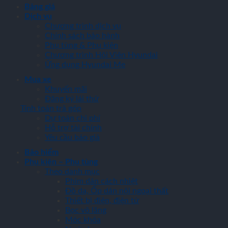
Bảng giá
Dịch vụ
Chương trình dịch vụ
Chính sách bảo hành
Phụ tùng & Phụ kiện
Chương trình Hội Viên Hyundai
Ứng dụng Hyundai Me
Mua xe
Khuyến mãi
Đăng ký lái thử
Tính toán trả góp
Dự toán chi phí
Hỗ trợ tài chính
Yêu cầu báo giá
Bảo hiểm
Phụ kiện – Phụ tùng
Theo danh mục
Phim dán cách nhiệt
Đồ da, Ốp dán nội ngoại thất
Thiết bị điện, điện tử
Bọc vô lăng
Móc khóa