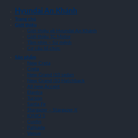
Hyundai An Khánh
Trang chủ
Giới thiệu
Giới thiệu về Hyundai An Khánh
Giới thiệu TC Motor
Tầm nhìn – Sứ mệnh
Cơ cấu tổ chức
Sản phẩm
New Creta
Creta
New Grand i10 sedan
New Grand i10 Hatchback
All new Accent
Elantra
Tucson
Santa Fe
Stargazer – Stargazer X
IONIQ 5
Custin
Palisade
Venue