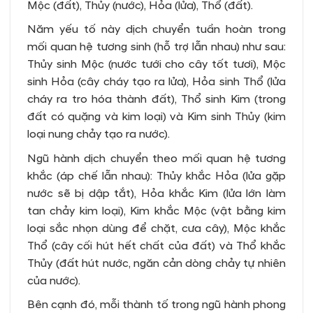
Mộc (đất), Thủy (nước), Hỏa (lửa), Thổ (đất).
Năm yếu tố này dịch chuyển tuần hoàn trong
mối quan hệ tương sinh (hỗ trợ lẫn nhau) như sau:
Thủy sinh Mộc (nước tưới cho cây tốt tươi), Mộc
sinh Hỏa (cây cháy tạo ra lửa), Hỏa sinh Thổ (lửa
cháy ra tro hóa thành đất), Thổ sinh Kim (trong
đất có quặng và kim loại) và Kim sinh Thủy (kim
loại nung chảy tạo ra nước).
Ngũ hành dịch chuyển theo mối quan hệ tương
khắc (áp chế lẫn nhau): Thủy khắc Hỏa (lửa gặp
nước sẽ bị dập tắt), Hỏa khắc Kim (lửa lớn làm
tan chảy kim loại), Kim khắc Mộc (vật bằng kim
loại sắc nhọn dùng để chặt, cưa cây), Mộc khắc
Thổ (cây cối hút hết chất của đất) và Thổ khắc
Thủy (đất hút nước, ngăn cản dòng chảy tự nhiên
của nước).
Bên cạnh đó, mỗi thành tố trong ngũ hành phong