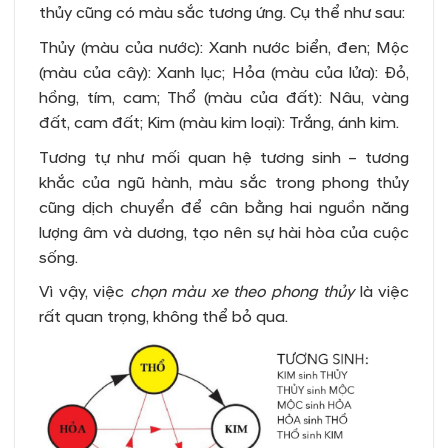
thủy cũng có màu sắc tương ứng. Cụ thể như sau:
Thủy (màu của nước): Xanh nước biển, đen; Mộc
(màu của cây): Xanh lục; Hỏa (màu của lửa): Đỏ,
hồng, tím, cam; Thổ (màu của đất): Nâu, vàng
đất, cam đất; Kim (màu kim loại): Trắng, ánh kim.
Tương tự như mối quan hệ tương sinh – tương
khắc của ngũ hành, màu sắc trong phong thủy
cũng dịch chuyển để cân bằng hai nguồn năng
lượng âm và dương, tạo nên sự hài hòa của cuộc
sống.
Vì vậy, việc
chọn màu xe theo phong thủy
là việc
rất quan trọng, không thể bỏ qua.