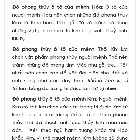
Đồ phong thủy ô tô của mệnh Hỏa:
Ô tô của
người mệnh Hỏa nên chọn những đồ phong thủy
làm từ than hoạt tính, gỗ, đá và tránh sử dụng
những vật phẩm làm từ kim loại, kính, thuỷ tính,
lưu ly,…
Đồ phong thủy ô tô của mệnh Thổ:
Khi lựa
chọn vật phẩm phong thủy, người mệnh Thổ nên
tránh những đồ mang tính Mộc như gỗ, tre… Tốt
nhất nên chọn các đồ vật đại diện cho đất và
ánh sáng như các dây treo,
khánh treo xe ô
tô,
làm bằng đá trang trí được làm từ tự nhiên.
Đồ phong thủy ô tô của mệnh Kim:
Người mệnh
Kim có thể lựa chọn các vật trang trí được làm từ
kim loại, các loại tượng để xe ô tô theo phong
thủy như đá thạch anh, cầu thủy tinh màu nâu
đất… Xét theo ngũ hành tương khắc thì Hỏa
khắc Kim, vì thế người mệnh Kim không sử dụng