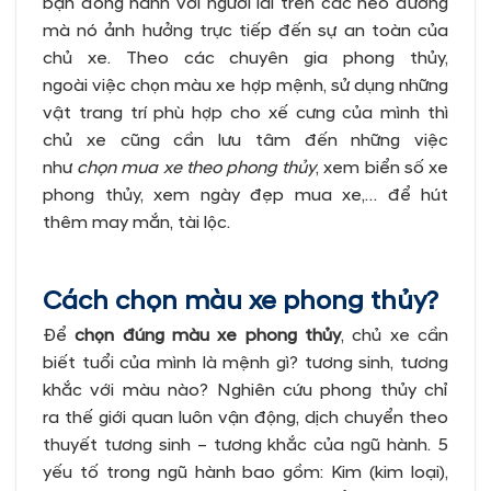
bạn đồng hành với người lái trên các nẻo đường
mà nó ảnh hưởng trực tiếp đến sự an toàn của
chủ xe. Theo các chuyên gia phong thủy,
ngoài việc chọn màu xe hợp mệnh, sử dụng những
vật trang trí phù hợp cho xế cưng của mình thì
chủ xe cũng cần lưu tâm đến những việc
như
chọn mua xe theo phong thủy
, xem biển số xe
phong thủy, xem ngày đẹp mua xe,… để hút
thêm may mắn, tài lộc.
Cách chọn màu xe phong thủy?
Để
chọn đúng màu xe phong thủy
, chủ xe cần
biết tuổi của mình là mệnh gì? tương sinh, tương
khắc với màu nào? Nghiên cứu phong thủy chỉ
ra thế giới quan luôn vận động, dịch chuyển theo
thuyết tương sinh – tương khắc của ngũ hành. 5
yếu tố trong ngũ hành bao gồm: Kim (kim loại),