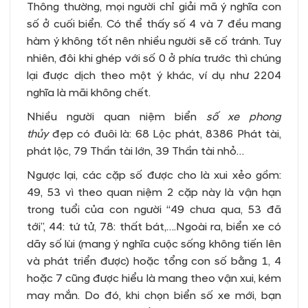
Thông thường, mọi người chỉ giải mã ý nghĩa con
số ở cuối biển. Có thể thấy số 4 và 7 đều mang
hàm ý không tốt nên nhiều người sẽ cố tránh. Tuy
nhiên, đôi khi ghép với số 0 ở phía trước thì chúng
lại được dịch theo một ý khác, ví dụ như 2204
nghĩa là mãi không chết.
Nhiều người quan niệm biển
số xe phong
thủy
đẹp có đuôi là: 68 Lộc phát, 8386 Phát tài,
phát lộc, 79 Thần tài lớn, 39 Thần tài nhỏ…
Ngược lại, các cặp số được cho là xui xẻo gồm:
49, 53 vì theo quan niệm 2 cặp này là vận hạn
trong tuổi của con người “49 chưa qua, 53 đã
tới”, 44: tứ tử, 78: thất bát,….Ngoài ra, biển xe có
dãy số lùi (mang ý nghĩa cuộc sống không tiến lên
và phát triển được) hoặc tổng con số bằng 1, 4
hoặc 7 cũng được hiểu là mang theo vận xui, kém
may mắn. Do đó, khi chọn biển số xe mới, bạn