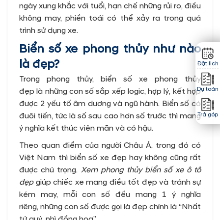
ngày xung khắc với tuổi, hạn chế những rủi ro, điều
không may, phiền toái có thể xảy ra trong quá
trình sử dụng xe.
Biển số
xe phong thủy như nào
là đẹp?
Đặt lịch
Trong phong thủy, biển số xe phong thủy
Dự toán
đẹp là những con số sắp xếp logic, hợp lý, kết hợp
được 2 yếu tố âm dương và ngũ hành. Biển số có
đuôi tiến, tức là số sau cao hơn số trước thì mang
Trả góp
ý nghĩa kết thúc viên mãn và có hậu.
Theo quan điểm của người Châu Á, trong đó có
Việt Nam thì biển số xe đẹp hay không cũng rất
được chú trọng.
Xem phong thủy biển số xe ô tô
đẹp
giúp chiếc xe
mang điều tốt đẹp và tránh sự
kém may, mỗi con số đều mang 1 ý nghĩa
riêng, những con số được gọi là đẹp chính là “Nhất
tứ quý, nhì đồng hoa”.