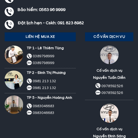
Bảo hiểm:
0563 96 9999
Đặt lịch hẹn - Cskh:
091 823 8982
LIÊN HỆ MUA XE
CỐ VẤN DỊCH VỤ
TP 1 - Lê Thiêm Tùng
0389798999
0389798999
Cố vấn dịch vụ
TP 2 - Đinh Thị Phương
Nguyễn Tuấn Diễn
0981 213 132
0978592526
0981 213 132
0978592526
TP 5 - Nguyễn Hoàng Anh
0983046683
0983046683
Cố vấn dịch vụ
Nguyễn Đình Sáng