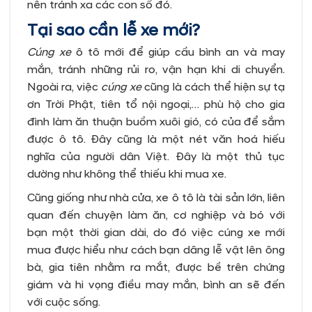
nên tránh xa các con số đó.
Tại sao cần lễ xe mới?
Cúng xe
ô tô mới để giúp cầu bình an và may
mắn, tránh những rủi ro, vận hạn khi di chuyển.
Ngoài ra, việc
cúng xe
cũng là cách thể hiện sự tạ
ơn Trời Phật, tiên tổ nội ngoại,… phù hộ cho gia
đình làm ăn thuận buồm xuôi gió, có của để sắm
được ô tô. Đây cũng là một nét văn hoá hiếu
nghĩa của người dân Việt. Đây là một thủ tục
dường như không thể thiếu khi mua xe.
Cũng giống như nhà cửa, xe ô tô là tài sản lớn, liên
quan đến chuyện làm ăn, cơ nghiệp và bó với
bạn một thời gian dài, do đó việc cúng xe mới
mua được hiểu như cách bạn dâng lễ vật lên ông
bà, gia tiên nhằm ra mắt, được bề trên chứng
giám và hi vọng điều may mắn, bình an sẽ đến
với cuộc sống.