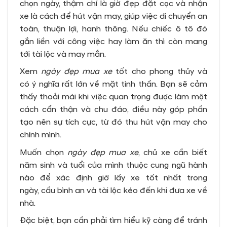
chọn ngày, thậm chí là giờ đẹp đặt cọc và nhận
xe là cách để hút vận may, giúp việc di chuyển an
toàn, thuận lợi, hanh thông. Nếu chiếc ô tô đó
gắn liền với công việc hay làm ăn thì còn mang
tới tài lộc và may mắn.
Xem
ngày đẹp mua xe
tốt cho phong thủy và
có ý nghĩa rất lớn về mặt tinh thần. Bạn sẽ cảm
thấy thoải mái khi việc quan trọng được làm một
cách cẩn thận và chu đáo, điều này góp phần
tạo nên sự tích cực, từ đó thu hút vận may cho
chính mình.
Muốn chọn
ngày đẹp mua xe
, chủ xe cần biết
năm sinh và tuổi của mình thuộc cung ngũ hành
nào để xác định giờ lấy xe tốt nhất trong
ngày, cầu bình an và tài lộc kéo đến khi đưa xe về
nhà.
Đặc biệt, bạn cần phải tìm hiểu kỹ càng để tránh