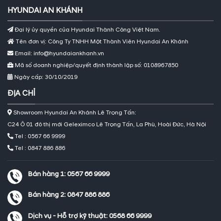
HYUNDAI AN KHÁNH
Đại lý ủy quyền của Hyundai Thành Công Việt Nam.
Tên đơn vị: Công Ty TNHH Một Thành Viên Hyundai An Khánh
Email: info@hyundaiankhanh.vn
Mã số doanh nghiệp/quyết định thành lập số: 0108967850
Ngày cấp: 30/10/2019
ĐỊA CHỈ
Showroom Hyundai An Khánh Lê Trọng Tấn:
C24 Ô 01 đô thị mới Geleximco Lê Trọng Tấn, La Phù, Hoài Đức, Hà Nội
Tel : 0567 66 9999
Tel : 0847 886 886
Bán hàng 1:
0567 66 9999
Bán hàng 2:
0847 886 886
Dịch vụ - Hỗ trợ kỹ thuật:
0568 66 9999