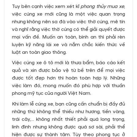
Tuy bên cạnh việc xem xét kĩ
phong thủy mua xe
,
việc cúng xe mới cũng là một việc quan trọng
nhưng không nên sa đà vào việc thờ cúng, mê tín
và nghĩ rằng việc thờ cúng có thể giải quyết được
mọi vấn đề. Muốn an toàn, bình an thì phải rèn
luyện kỹ năng lái xe và nắm chắc kiến thức về
luật an toàn giao thông.
Việc cúng xe ô tô mới là thưa bẩm, báo cáo kết
quả và xin được bảo vệ từ bề trên để mọi việc
được tốt đẹp hơn thì hoàn toàn hợp lý. Những
việc làm đó, mong muốn đó phù hợp với thuần
phong mỹ tục của người Việt Nam.
Khi làm lễ cúng xe, bạn cũng cần chuẩn bị đầy đủ
những thứ không thể thiếu như hương, tiền vàng,
trái cây,… không nhất thiết phải quá long trọng,
linh đình nhưng không được quá sơ sài, phải thể
hiện được sự thành tâm. Tùy theo phong tục ở