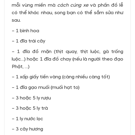
mỗi vùng miền mà
cách cúng xe
và phần đồ lễ
có thể khác nhau, song bạn có thể sắm sửa như
sau.
– 1 bình hoa
– 1 đĩa trái cây
– 1 đĩa đồ mặn (thịt quay, thịt luộc, gà trống
luộc…) hoặc 1 đĩa đồ chay (nếu là người theo đạo
Phật, …)
– 1 xấp giấy tiền vàng (càng nhiều càng tốt)
– 1 đĩa gạo muối (muối hạt to)
– 3 hoặc 5 ly rượu
– 3 hoặc 5 ly trà
– 1 ly nước lọc
– 3 cây hương