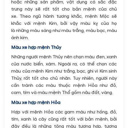
hoặc những sản phẩm, vật dụng có sắc đặc
trưng này sẽ rất tốt cho bản mệnh của chủ
xe. Theo ngũ hành tương khắc, mệnh Mộc sẽ
khắc với mệnh Kim, bởi vậy màu kỵ của họ
là những màu sáng như màu trắng, màu bạc, màu
ánh kim.
Màu xe hợp mệnh Thủy
Những người mệnh Thủy nên chọn màu đen, xanh
của nước biển, xám. Ngoài ra, có thể chọn các
màu của mệnh Kim như trắng, bạc, ghi vì Kim sinh
Thủy, rất tốt cho chủ nhân. Tuy nhiên, người này
cần tránh các màu thuộc mệnh Hỏa như đỏ,
cam, tím và màu mệnh Thổ gồm nâu đất, vàng.
Màu xe hợp mệnh Hỏa
Hợp với mệnh Hỏa các gam màu như hồng, đỏ,
tím, xanh lá cây cũng rất tốt với bản mệnh, bởi
đây đều là những tông màu tương hợp, tương