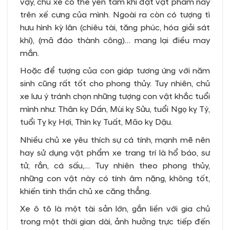
vậy, chủ xe có thể yên tâm khi đặt vật phẩm này
trên xế cưng của mình. Ngoài ra còn có tượng tì
hưu hình kỳ lân (chiêu tài, tăng phúc, hóa giải sát
khí), (mã đáo thành công)… mang lại điều may
mắn.
Hoặc để tượng của con giáp tương ứng với năm
sinh cũng rất tốt cho phong thủy. Tuy nhiên, chủ
xe lưu ý tránh chọn những tượng con vật khắc tuổi
mình như: Thân kỵ Dần, Mùi kỵ Sửu, tuổi Ngọ kỵ Tý,
tuổi Tỵ kỵ Hợi, Thìn kỵ Tuất, Mão kỵ Dậu.
Nhiều chủ xe yêu thích sự cá tính, mạnh mẽ nên
hay sử dụng vật phẩm xe trang trí là hổ báo, sư
tử, rắn, cá sấu,… Tuy nhiên theo phong thủy,
những con vật này có tính âm nặng, không tốt,
khiến tinh thần chủ xe căng thẳng.
Xe ô tô là một tài sản lớn, gắn liền với gia chủ
trong một thời gian dài, ảnh hưởng trực tiếp đến