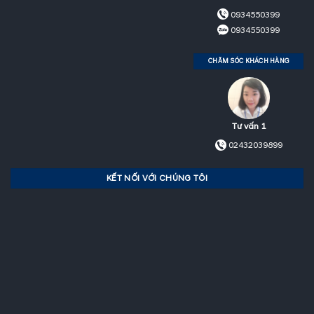
0934550399
0934550399
CHĂM SÓC KHÁCH HÀNG
Tư vấn 1
02432039899
KẾT NỐI VỚI CHÚNG TÔI