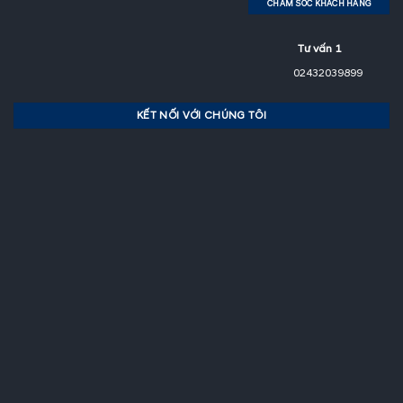
CHĂM SÓC KHÁCH HÀNG
Tư vấn 1
02432039899
KẾT NỐI VỚI CHÚNG TÔI