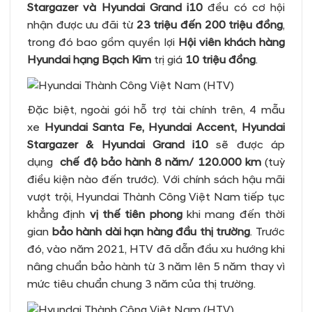
Stargazer và Hyundai Grand i10
đều có cơ hội
nhận được ưu đãi từ
23 triệu đến 200 triệu đồng
,
trong đó bao gồm quyền lợi
Hội viê
n khách hàng
Hyundai hạng Bạch Kim
trị giá
10 triệu đồng
.
Đặc biệt, ngoài gói hỗ trợ tài chính trên, 4 mẫu
xe
Hyundai Santa Fe, Hyundai Accent, Hyundai
Stargazer & Hyundai Grand i10
sẽ được áp
dụng
chế độ bảo hành 8 năm/ 120.000 km
(tuỳ
điều kiện nào đến trước). Với chính sách hậu mãi
vượt trội, Hyundai Thành Công Việt Nam tiếp tục
khẳng định
vị thế tiên phong
khi mang đến thời
gian
bảo hành dài hạn hàng đầu thị trường
. Trước
đó, vào năm 2021, HTV đã dẫn đầu xu hướng khi
nâng chuẩn bảo hành từ 3 năm lên 5 năm thay vì
mức tiêu chuẩn chung 3 năm của thị trường.