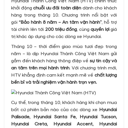
Hyundai Thành Công Việt Nam (HTV) chính thức
khởi động
chuỗi ưu đãi toàn diện
dành cho khách
hàng trong tháng 10. Chương trình nổi bật với
gói
“Bảo hành 8 năm – An tâm vận hành”
, hỗ trợ
tài chính lên tới
200 triệu đồng
, cùng
quyền lợi
giá
trị khác áp dụng cho các dòng xe Hyundai.
Tháng 10 – thời điểm giao mùa tươi đẹp trong
năm – là dịp Hyundai Thành Công Việt Nam gửi
gắm đến khách hàng thông điệp về
sự tin cậy và
an tâm trên mọi hành trình
. Với chương trình mới,
HTV khẳng định cam kết mạnh mẽ về
chất lượng
bền bỉ và trải nghiệm vận hành trọn vẹn.
Cụ thể, trong tháng 10, khách hàng khi chọn mua
bất cứ phiên bản nào của các dòng xe
Hyundai
Palisade, Hyundai Santa Fe, Hyundai Tucson,
Hyundai Creta, Hyundai Accent, Hyundai