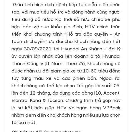
Giữa tình hình dịch bệnh tiếp tục diễn biến phức
tạp, với mục tiêu hỗ trợ và đồng hành cùng người
tiêu dùng cả nước kịp thời sở hữu chiếc xe phù
hợp, bảo vệ sức khỏe gia đình, HTV chính thức
triển khai chương trình “Hỗ trợ đặc quyền – An
toàn di chuyển” ưu đãi cho khách hàng đến hết
ngày 30/09/2021 tại Hyundai An Khánh – đại lý
ủy quyền lớn nhất của liên doanh ô tô Hyundai
Thành Công Việt Nam. Theo đó, khách hàng sẽ
được nhận ưu đãi giảm giá xe từ 10-60 triệu đồng
tùy từng mẫu xe và các phiên bản. Ngoài ra,
khách hàng có thể lựa chọn Trả góp lãi suất 0%
lên đến 12 tháng, áp dụng các dòng i10, Accent,
Elantra, Kona & Tucson. Chương trình trả góp này
là sự kết hợp giữa HTV và ngân hàng VPBank
nhằm đem đến cho khách hàng nhiều sự lựa chọn
tối ưu nhất.