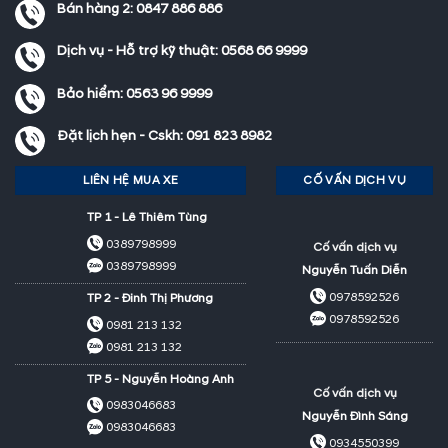
Bán hàng 2:
0847 886 886
Dịch vụ - Hỗ trợ kỹ thuật:
0568 66 9999
Bảo hiểm:
0563 96 9999
Đặt lịch hẹn - Cskh:
091 823 8982
LIÊN HỆ MUA XE
CỐ VẤN DỊCH VỤ
TP 1 - Lê Thiêm Tùng
0389798999
Cố vấn dịch vụ
0389798999
Nguyễn Tuấn Diễn
0978592526
TP 2 - Đinh Thị Phương
0978592526
0981 213 132
0981 213 132
TP 5 - Nguyễn Hoàng Anh
Cố vấn dịch vụ
0983046683
Nguyễn Đình Sáng
0983046683
0934550399