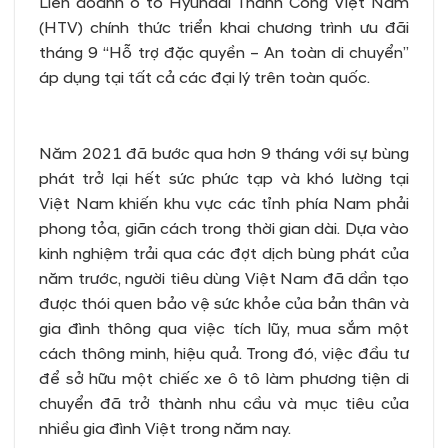
Liên doanh ô tô Hyundai Thành Công Việt Nam
(HTV) chính thức triển khai chương trình ưu đãi
tháng 9 “Hỗ trợ đặc quyền – An toàn di chuyển”
áp dụng tại tất cả các đại lý trên toàn quốc.
Năm 2021 đã bước qua hơn 9 tháng với sự bùng
phát trở lại hết sức phức tạp và khó lường tại
Việt Nam khiến khu vực các tỉnh phía Nam phải
phong tỏa, giãn cách trong thời gian dài. Dựa vào
kinh nghiệm trải qua các đợt dịch bùng phát của
năm trước, người tiêu dùng Việt Nam đã dần tạo
được thói quen bảo vệ sức khỏe của bản thân và
gia đình thông qua việc tích lũy, mua sắm một
cách thông minh, hiệu quả. Trong đó, việc đầu tư
để sở hữu một chiếc xe ô tô làm phương tiện di
chuyển đã trở thành nhu cầu và mục tiêu của
nhiều gia đình Việt trong năm nay.