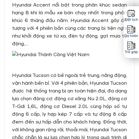
Hyundai Accent nổi bật trong phân khúc sedan
hạng B khi là mẫu xe bán chạy nhất trong phân
khúc 6 tháng đầu năm. Hyundai Accent gây ấn
Đặt lịch
tượng với 4 phiên bản cùng các trang bị tiện nghi
như khởi động xe từ xa, đèn tự động, gạt mưa tự
Dự toán
động,…
Trả góp
Hyundai Tucson có bề ngoài trẻ trung, năng động,
vận hành bền bỉ. Với 4 phiên bản, Hyundai Tucson
được hệ thống trang bị an toàn hiện đại, đa dạng
lựa chọn động cơ: động cơ xăng Nu 2.0L, động cơ
T-Gdi 1,6L, động cơ Diesel 2.0L cùng hộp số tự
động 6 cấp, ly hợp kép 7 cấp và tự động 8 cấp
đem đến sự hấp dẫn cho khách hàng. Đồng thời,
với không gian rộng rãi, thoải mái, Hyundai Tucson
chắc chắn là sự lựa chọn hợp lý trong quá trình di