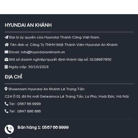
HYUNDAI AN KHÁNH
Đại lý ủy quyền của Hyundai Thành Công Việt Nam.
Tên đơn vị: Công Ty TNHH Một Thành Viên Hyundai An Khánh
Email: info@hyundaiankhanh.vn
Mã số doanh nghiệp/quyết định thành lập số: 0108967850
Ngày cấp: 30/10/2019
ĐỊA CHỈ
Showroom Hyundai An Khánh Lê Trọng Tấn:
C24 Ô 01 đô thị mới Geleximco Lê Trọng Tấn, La Phù, Hoài Đức, Hà Nội
Tel : 0567 66 9999
Tel : 0847 886 886
Bán hàng 1:
0567 66 9999