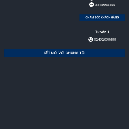
0934550399
CHĂM SÓC KHÁCH HÀNG
Tư vấn 1
02432039899
KẾT NỐI VỚI CHÚNG TÔI