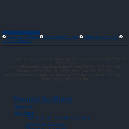
HỖ TRỢ KHÁCH HÀNG
Chính sách bảo hành
Chính sách bảo dưỡng
Chính sách thanh toán
Chính sách bảo mật
© Copyright 2020 Hyundai An Khánh All rights Reserved -
Hotline: 0847 886 886
- 0567 66 9999
Address Showroom Hyundai An Khánh Lê Trọng Tấn:
24 – ô 01 đô thị mới
Geleximco Lê Trọng Tấn, Xã La Phù, Huyện Hoài Đức, TP Hà Nội
Address Showroom Hyundai An Khánh Đại Lộ Thăng Long:
Km 8 + 400 Đại Lộ
Thăng Long, Hoài Đức, Hà Nội
Hyundai An Khánh
Trang chủ
Giới thiệu
Giới thiệu về Hyundai An Khánh
Giới thiệu TC Motor
Tầm nhìn – Sứ mệnh