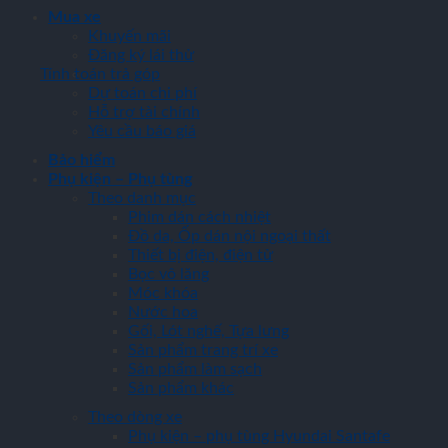
Mua xe
Khuyến mãi
Đăng ký lái thử
Tính toán trả góp
Dự toán chi phí
Hỗ trợ tài chính
Yêu cầu báo giá
Bảo hiểm
Phụ kiện – Phụ tùng
Theo danh mục
Phim dán cách nhiệt
Đồ da, Ốp dán nội ngoại thất
Thiết bị điện, điện tử
Bọc vô lăng
Móc khóa
Nước hoa
Gối, Lót nghế, Tựa lưng
Sản phẩm trang trí xe
Sản phẩm làm sạch
Sản phẩm khác
Theo dòng xe
Phụ kiện – phụ tùng Hyundai Santafe