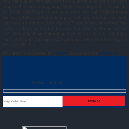
Thứ đáng quan tâm đầu tiên trên Elantra N là động cơ xăng
tăng áp 4 xi-lanh thẳng hàng 2.0 lít, đạt công suất 276 mã lực
tại 5.500-6.000v/ph và mô-men xoắn cực đại 392Nm trong
dải tua 2.100-4.700v/ph. Động cơ kết hợp với hộp số sàn 6
cấp hoặc tự động ly hợp kép DCT ướt 8 cấp, dẫn động cầu
trước và được hỗ trợ bởi bộ vi sai hạn chế trượt điện tử. Sự
xuất hiện của vi sai nhằm mục đích tối ưu hóa lực kéo bằng
cách phân phối mô-men xoắn giữa các bánh lái bên trong và
bên ngoài lề cua.
This entry was posted in
Tin tức
. Bookmark the
permalink
.
ĐĂNG KÝ MUA XE NGAY TRONG THÁNG
8
Để nhận ưu đãi lên đến
70.000.000đ