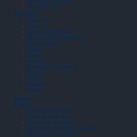
Cơ cấu tổ chức
Sản phẩm
New Creta
Creta
New Grand i10 sedan
New Grand i10 Hatchback
All new Accent
Elantra
Tucson
Santa Fe
Stargazer – Stargazer X
IONIQ 5
Custin
Palisade
Venue
Bảng giá
Dịch vụ
Chương trình dịch vụ
Chính sách bảo hành
Phụ tùng & Phụ kiện
Chương trình Hội Viên Hyundai
Ứng dụng Hyundai Me