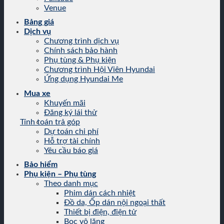
Venue
Bảng giá
Dịch vụ
Chương trình dịch vụ
Chính sách bảo hành
Phụ tùng & Phụ kiện
Chương trình Hội Viên Hyundai
Ứng dụng Hyundai Me
Mua xe
Khuyến mãi
Đăng ký lái thử
Tính toán trả góp
Dự toán chi phí
Hỗ trợ tài chính
Yêu cầu báo giá
Bảo hiểm
Phụ kiện – Phụ tùng
Theo danh mục
Phim dán cách nhiệt
Đồ da, Ốp dán nội ngoại thất
Thiết bị điện, điện tử
Bọc vô lăng