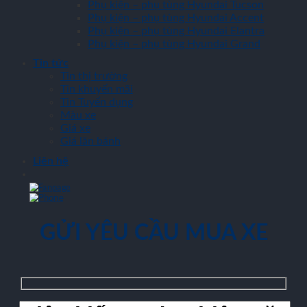
Phụ kiện – phụ tùng Hyundai Tucson
Phụ kiện – phụ tùng Hyundai Accent
Phụ kiện – phụ tùng Hyundai Elantra
Phụ kiện – phụ tùng Hyundai Grand
Tin tức
Tin thị trường
Tin khuyến mãi
Tin Tuyển dụng
Màu xe
Giá xe
Giá lăn bánh
Liên hệ
GỬI YÊU CẦU MUA XE