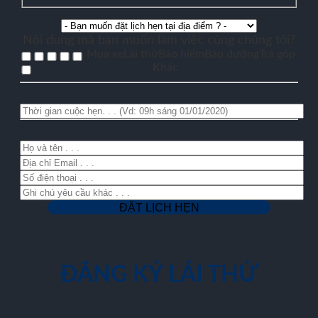
Nội dung mà bạn muốn làm việc cùng chúng tôi?
Mua xe
Lái thử
Bảo hiểm
Bảo dưỡng
Trả góp
Khác
ĐĂNG KÝ LÁI THỬ