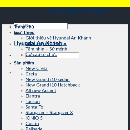
Skip
Hyundai An Khánh
to
content
Tìm
Trang chủ
kiếm:
Giới thiệu
Giới thiệu về Hyundai An Khánh
Hyundai An Khánh
Giới thiệu TC Motor
Tầm nhìn – Sứ mệnh
Tìm
Cơ cấu tổ chức
kiếm:
Sản phẩm
New Creta
Creta
New Grand i10 sedan
New Grand i10 Hatchback
All new Accent
Elantra
Tucson
Santa Fe
Stargazer – Stargazer X
IONIQ 5
Custin
Palisade