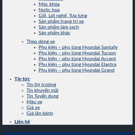
Móc khóa
Nước hoa
Gối, Lót nghế, Tựa lưng
Sản phẩm trang trí xe
Sản phẩm làm sạch
Sản phẩm khác
Theo dòng xe
Phụ kiện – phụ tùng Hyundai Santafe
Phụ kiện – phụ tùng Hyundai Tucson
Phụ kiện – phụ tùng Hyundai Accent
Phụ kiện – phụ tùng Hyundai Elantra
Phụ kiện – phụ tùng Hyundai Grand
Tin tức
Tin thị trường
Tin khuyến mãi
Tin Tuyển dụng
Màu xe
Giá xe
Giá lăn bánh
Liên hệ
Tin tức