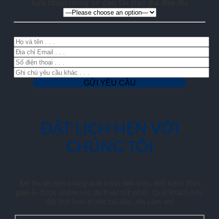
Lựa chọn dòng xe cần tải Báo giá đầy đủ
ĐẶT LỊCH HẸN VỚI
CHÚNG TÔI
Để thuận tiện trong quá trình làm việc, tiết kiệm thời
gian & được chăm sóc dịch vụ tốt nhất. Quý khách hãy
đặt lịch hẹn trước tại đây, xin cảm ơn!