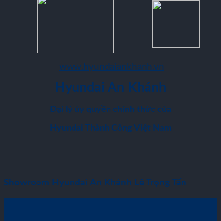
www.hyundaiankhanh.vn
Hyundai An Khánh
Đại lý ủy quyền chính thức của
Hyundai Thành Công Việt Nam
Showroom Hyundai An Khánh Lê Trọng Tấn