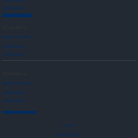
0983046683
CỐ VẤN DỊCH VỤ
Cố vấn dịch vụ
Nguyễn Tuấn Diễn
0978592526
0978592526
Cố vấn dịch vụ
Nguyễn Đình Sáng
0934550399
0934550399
CHĂM SÓC KHÁCH HÀNG
Tư vấn 1
02432039899