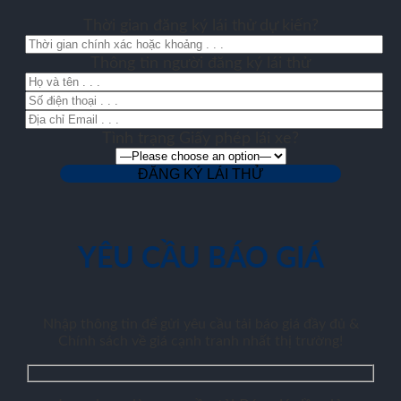
Thời gian đăng ký lái thử dự kiến?
Thông tin người đăng ký lái thử
Tình trạng Giấy phép lái xe?
YÊU CẦU BÁO GIÁ
Nhập thông tin để gửi yêu cầu tải báo giá đầy đủ &
Chính sách về giá cạnh tranh nhất thị trường!