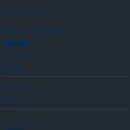
Bảo hiểm:
0563 96 9999
Đặt lịch hẹn - Cskh:
091 823 8982
LIÊN HỆ MUA XE
TP 1 - Lê Thiêm Tùng
0389798999
0389798999
TP 2 - Đinh Thị Phương
0981 213 132
0981 213 132
TP 5 - Nguyễn Hoàng Anh
0983046683