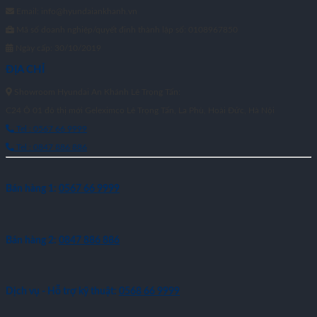
Email: info@hyundaiankhanh.vn
Mã số doanh nghiệp/quyết định thành lập số: 0108967850
Ngày cấp: 30/10/2019
ĐỊA CHỈ
Showroom Hyundai An Khánh Lê Trọng Tấn:
C24 Ô 01 đô thị mới Geleximco Lê Trọng Tấn, La Phù, Hoài Đức, Hà Nội
Tel : 0567 66 9999
Tel : 0847 886 886
Bán hàng 1:
0567 66 9999
Bán hàng 2:
0847 886 886
Dịch vụ - Hỗ trợ kỹ thuật:
0568 66 9999