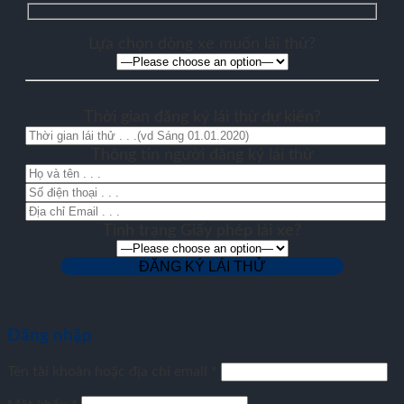
Lựa chọn dòng xe muốn lái thử?
Thời gian đăng ký lái thử dự kiến?
Thông tin người đăng ký lái thử
Tình trạng Giấy phép lái xe?
Đăng nhập
Tên tài khoản hoặc địa chỉ email
*