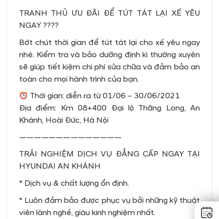
TRANH THỦ ƯU ĐÃI ĐỂ TÚT TÁT LẠI XẾ YÊU
NGAY ????
Bớt chút thời gian để tút tát lại cho xế yêu ngay
nhé. Kiểm tra và bảo dưỡng định kì thường xuyên
sẽ giúp tiết kiệm chi phí sửa chữa và đảm bảo an
toàn cho mọi hành trình của bạn.
Thời gian: diễn ra từ 01/06 – 30/06/2021
Địa điểm: Km 08+400 Đại lộ Thăng Long, An
Khánh, Hoài Đức, Hà Nội
——————————————
TRẢI NGHIỆM DỊCH VỤ ĐẲNG CẤP NGAY TẠI
HYUNDAI AN KHÁNH
* Dịch vụ & chất lượng ổn định.
* Luôn đảm bảo được phục vụ bởi những kỹ thuật
viên lành nghề, giàu kinh nghiệm nhất.