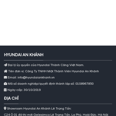
HYUNDAI AN KHÁNH
Đại lý ủy quyền của Hyundai Thành Công Việt Nam.
Tên đơn vị: Công Ty TNHH Một Thành Viên Hyundai An Khánh
Email: info@hyundaiankhanh.vn
Mã số doanh nghiệp/quyết định thành lập số: 0108967850
Ngày cấp: 30/10/2019
ĐỊA CHỈ
Showroom Hyundai An Khánh Lê Trọng Tấn:
C24 Ô 01 đô thị mới Geleximco Lê Trọng Tấn, La Phù, Hoài Đức, Hà Nội