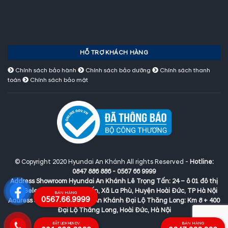
HỖ TRỢ KHÁCH HÀNG
Chính sách bảo hành
Chính sách bảo dưỡng
Chính sách thanh
toán
Chính sách bảo mật
© Copyright 2020 Hyundai An Khánh All rights Reserved -
Hotline:
0847 886 886 - 0567 66 9999
Address Showroom Hyundai An Khánh Lê Trọng Tấn:
24 – ô 01 đô thị
mới Geleximco Lê Trọng Tấn, Xã La Phù, Huyện Hoài Đức, TP Hà Nội
BÁN HÀNG
0567.66.9999
Address Showroom Hyundai An Khánh Đại Lộ Thăng Long:
Km 8 + 400
Đại Lộ Thăng Long, Hoài Đức, Hà Nội
BÁN HÀNG
ĐẶT LỊCH HẸN DV