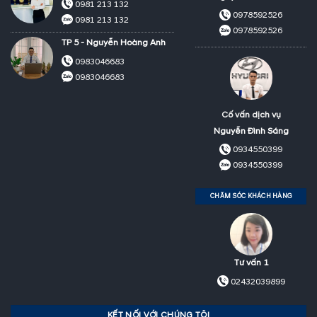
0981 213 132
0978592526
0981 213 132
0978592526
TP 5 - Nguyễn Hoàng Anh
0983046683
0983046683
Cố vấn dịch vụ
Nguyễn Đình Sáng
0934550399
0934550399
CHĂM SÓC KHÁCH HÀNG
Tư vấn 1
02432039899
KẾT NỐI VỚI CHÚNG TÔI