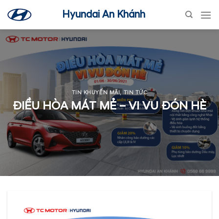
Skip
Hyundai An Khánh
to
content
TIN KHUYẾN MÃI
,
TIN TỨC
ĐIỀU HÒA MÁT MẺ – VI VU ĐÓN HÈ