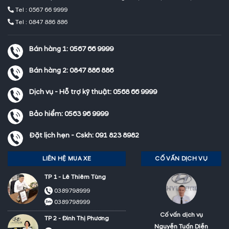
Tel : 0567 66 9999
Tel : 0847 886 886
Bán hàng 1:
0567 66 9999
Bán hàng 2:
0847 886 886
Dịch vụ - Hỗ trợ kỹ thuật:
0568 66 9999
Bảo hiểm:
0563 96 9999
Đặt lịch hẹn - Cskh:
091 823 8982
LIÊN HỆ MUA XE
CỐ VẤN DỊCH VỤ
TP 1 - Lê Thiêm Tùng
0389798999
0389798999
Cố vấn dịch vụ
TP 2 - Đinh Thị Phương
Nguyễn Tuấn Diễn