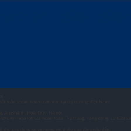
 ACCENT HOÀN TOÀN M
ắt mẫu sedan hoàn toàn mới tại thị trường Việt Nam!
, An Khánh, Hoài Đức, Hà nội.
i diện mạo lột xác hoàn toàn. Trẻ trung, năng động, sở hữu kí
lái thử các dòng xe và mang về nhiều quà tặng hấp dẫn!