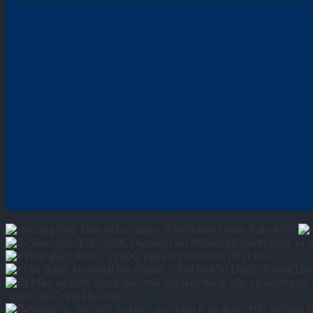
Tin tức
CHÀO ĐÓN SIÊU PHẨM
Cùng Chờ Đón Mẫu Sedan “Phiên Bản Hoàn Toàn Mới”
Vào ngày 1/6/2024, Hyundai An Khánh sẽ chính thức ra m
Thời gian: 9h30 -12h00, ngày 01.06.2024 (Thứ bảy)
Địa điểm: Hyundai An Khánh – Km 8+400 Đại lộ Thăng Long
Mẫu xe mới mang đến trải nghiệm đẳng cấp và vượt trội vớ
“quốc dân” nhà Hyundai.
Ngoài ra, đến với sự kiện, quý khách sẽ được trải nghiệm 