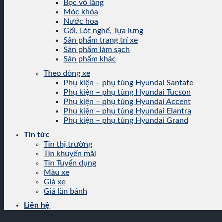
Bọc vô lăng
Móc khóa
Nước hoa
Gối, Lót nghế, Tựa lưng
Sản phẩm trang trí xe
Sản phẩm làm sạch
Sản phẩm khác
Theo dòng xe
Phụ kiện – phụ tùng Hyundai Santafe
Phụ kiện – phụ tùng Hyundai Tucson
Phụ kiện – phụ tùng Hyundai Accent
Phụ kiện – phụ tùng Hyundai Elantra
Phụ kiện – phụ tùng Hyundai Grand
Tin tức
Tin thị trường
Tin khuyến mãi
Tin Tuyển dụng
Màu xe
Giá xe
Giá lăn bánh
Liên hệ