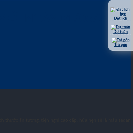
ỚI NGÀY 01/06/2024
Đặt lịch
Dự toán
Trả góp
ch thước ấn tượng, tiện nghi cao cấp, hứa hẹn sẽ là mẫu sedan