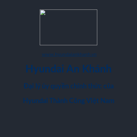
www.hyundaiankhanh.vn
Hyundai An Khánh
Đại lý ủy quyền chính thức của
Hyundai Thành Công Việt Nam