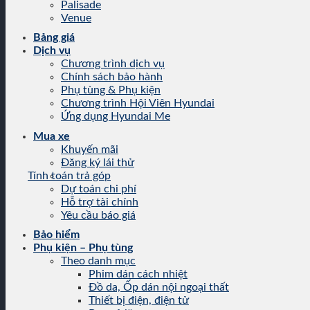
Palisade
Venue
Bảng giá
Dịch vụ
Chương trình dịch vụ
Chính sách bảo hành
Phụ tùng & Phụ kiện
Chương trình Hội Viên Hyundai
Ứng dụng Hyundai Me
Mua xe
Khuyến mãi
Đăng ký lái thử
Tính toán trả góp
Dự toán chi phí
Hỗ trợ tài chính
Yêu cầu báo giá
Bảo hiểm
Phụ kiện – Phụ tùng
Theo danh mục
Phim dán cách nhiệt
Đồ da, Ốp dán nội ngoại thất
Thiết bị điện, điện tử