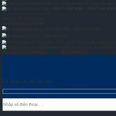
Đừng bỏ lỡ buổi ra mắt với những ưu đãi vô cùng hấp dẫn!
Liên hệ tham gia ngay: 𝟬𝟴𝟰𝟳 𝟴𝟴𝟲 𝟴𝟴𝟲 – 𝟬𝟱𝟲𝟳 𝟲𝟲 
——————————————-
Mọi chi tiết xin liên hệ:
HYUNDAI AN KHÁNH
Hotline Bán Hàng: 0847.886.886 – 0567.66.9999
Hotline Dịch Vụ: 0568 66 9999
Showroom Lê Trọng Tấn: C24 – ô 01 đô thị mới Geleximco
Showroom 3S: Km 8+400, Đại Lộ Thăng Long, An Khánh, 
This entry was posted in
Tin tức
. Bookmark the
permalink
.
ĐĂNG KÝ MUA XE NGAY TRONG THÁ
Để nhận ưu đãi lên đến
70.000.000đ