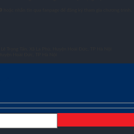
𝟵𝟵𝟵𝟵 hoặc nhắn tin qua fanpage để đăng ký tham gia chương trình.
 Lê Trọng Tấn, Xã La Phù, Huyện Hoài Đức, TP Hà Nội
Huyện Hoài Đức, TP Hà Nội
NG
8