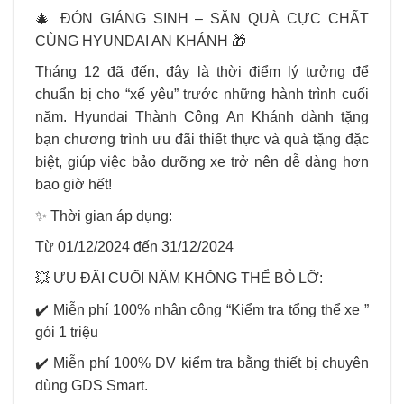
🎄 ĐÓN GIÁNG SINH – SĂN QUÀ CỰC CHẤT
CÙNG HYUNDAI AN KHÁNH 🎁
Tháng 12 đã đến, đây là thời điểm lý tưởng để
chuẩn bị cho “xế yêu” trước những hành trình cuối
năm. Hyundai Thành Công An Khánh dành tặng
bạn chương trình ưu đãi thiết thực và quà tặng đặc
biệt, giúp việc bảo dưỡng xe trở nên dễ dàng hơn
bao giờ hết!
✨ Thời gian áp dụng:
Từ 01/12/2024 đến 31/12/2024
💥 ƯU ĐÃI CUỐI NĂM KHÔNG THỂ BỎ LỠ:
✔️ Miễn phí 100% nhân công “Kiểm tra tổng thể xe ”
gói 1 triệu
✔️ Miễn phí 100% DV kiểm tra bằng thiết bị chuyên
dùng GDS Smart.