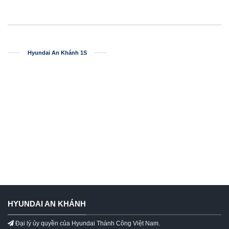
Hyundai An Khánh 1S
HYUNDAI AN KHÁNH
Đại lý ủy quyền của Hyundai Thành Công Việt Nam.