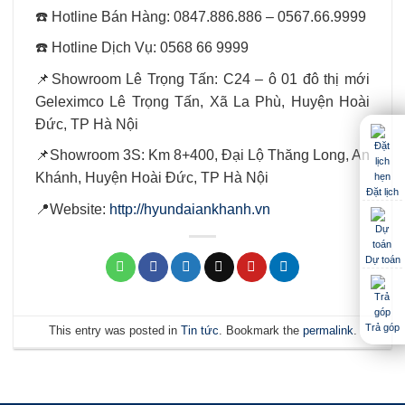
☎️ Hotline Bán Hàng: 0847.886.886 – 0567.66.9999
☎️ Hotline Dịch Vụ: 0568 66 9999
📌Showroom Lê Trọng Tấn: C24 – ô 01 đô thị mới
Geleximco Lê Trọng Tấn, Xã La Phù, Huyện Hoài
Đức, TP Hà Nội
📌Showroom 3S: Km 8+400, Đại Lộ Thăng Long, An
Khánh, Huyện Hoài Đức, TP Hà Nội
Đặt lịch
📍Website:
http://hyundaiankhanh.vn
Dự toán
Trả góp
This entry was posted in
Tin tức
. Bookmark the
permalink
.