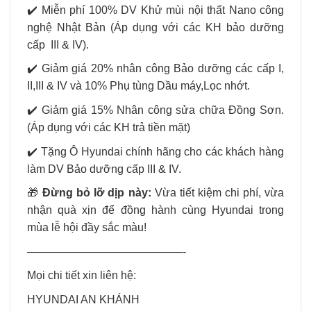
✔️ Miễn phí 100% DV Khử mùi nội thất Nano công
nghệ Nhật Bản (Áp dụng với các KH bảo dưỡng
cấp III & IV).
✔️ Giảm giá 20% nhân công Bảo dưỡng các cấp I,
II,III & IV và 10% Phụ tùng Dầu máy,Lọc nhớt.
✔️ Giảm giá 15% Nhân công sửa chữa Đồng Sơn.
(Áp dụng với các KH trả tiền mặt)
✔️ Tặng Ô Hyundai chính hãng cho các khách hàng
làm DV Bảo dưỡng cấp III & IV.
🎁
Đừng bỏ lỡ dịp này:
Vừa tiết kiệm chi phí, vừa
nhận quà xịn để đồng hành cùng Hyundai trong
mùa lễ hội đầy sắc màu!
——————————————-
Mọi chi tiết xin liên hệ:
HYUNDAI AN KHÁNH