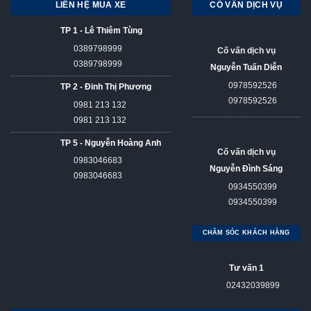
LIÊN HỆ MUA XE
CỐ VẤN DỊCH VỤ
TP 1 - Lê Thiêm Tùng
0389798999
Cố vấn dịch vụ
0389798999
Nguyễn Tuấn Diễn
0978592526
TP 2 - Đinh Thị Phương
0978592526
0981 213 132
0981 213 132
TP 5 - Nguyễn Hoàng Anh
Cố vấn dịch vụ
0983046683
Nguyễn Đình Sáng
0983046683
0934550399
0934550399
CHĂM SÓC KHÁCH HÀNG
Tư vấn 1
02432039899