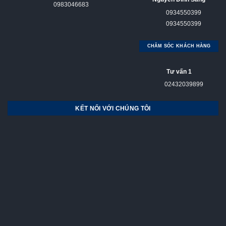
0983046683
0934550399
0934550399
CHĂM SÓC KHÁCH HÀNG
Tư vấn 1
02432039899
KẾT NỐI VỚI CHÚNG TÔI