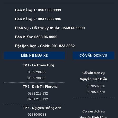
Bán hàng 1:
0567 66 9999
Bán hàng 2:
0847 886 886
Dịch vụ - Hỗ trợ kỹ thuật:
0568 66 9999
Bảo hiểm:
0563 96 9999
Đặt lịch hẹn - Cskh:
091 823 8982
LIÊN HỆ MUA XE
CỐ VẤN DỊCH VỤ
TP 1 - Lê Thiêm Tùng
0389798999
Cố vấn dịch vụ
0389798999
Nguyễn Tuấn Diễn
0978592526
TP 2 - Đinh Thị Phương
0978592526
0981 213 132
0981 213 132
TP 5 - Nguyễn Hoàng Anh
Cố vấn dịch vụ
0983046683
Nguyễn Đình Sáng