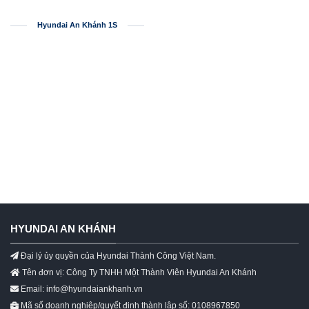
Hyundai An Khánh 1S
HYUNDAI AN KHÁNH
Đại lý ủy quyền của Hyundai Thành Công Việt Nam.
Tên đơn vị: Công Ty TNHH Một Thành Viên Hyundai An Khánh
Email: info@hyundaiankhanh.vn
Mã số doanh nghiệp/quyết định thành lập số: 0108967850