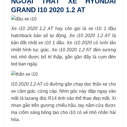
NGOẠI THẤT XE HYUNDAI
GRAND I10 2020 1.2 AT
Xe i10 2020 1.2 AT
hay còn gọi là xe i10 1 đầu
hatchback bản số tự động.
Xe i10 2020 1.2 AT
là
bản đắt nhất
xe i10 1 đầu
.
Xe i10 2020
có lưới tản
nhiệt hình lục giác.
Xe i10 2020 1.2 AT
đèn sương
mù nhỏ được bố trí thấp, gắn gần đấy là cụm đèn
led ban ngày.
I10 2020 1.2 AT
có đường gân chạy dọc thân xe cho
xe cảm giác cứng cáp. Nhìn góc này đập ngay vào
mắt là lazang đúc R14 tinh xảo thể thao đẹp mắt. Xi
nhan gắn trên gương chiếu hậu, tay nắm cửa được
mạ crôm sáng bóng tạo cho i10 có vẻ nhỏ nhắn hài
hòa.