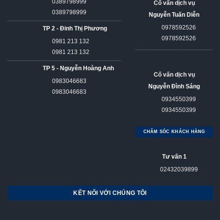
0389798999
Cố vấn dịch vụ
0389798999
Nguyễn Tuấn Diễn
0978592526
TP 2 - Đinh Thị Phương
0978592526
0981 213 132
0981 213 132
TP 5 - Nguyễn Hoàng Anh
Cố vấn dịch vụ
0983046683
Nguyễn Đình Sáng
0983046683
0934550399
0934550399
CHĂM SÓC KHÁCH HÀNG
Tư vấn 1
02432039899
KẾT NỐI VỚI CHÚNG TÔI