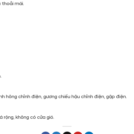
á thoải mái.
.
h hông chỉnh điện, gương chiếu hậu chỉnh điện, gập điện.
 rộng, không có cửa gió.