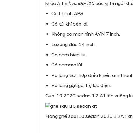
khúc A thì
hyundai i10
các vị trí ngồi kh
Có Phanh ABS
Có túi khí bên lái.
Không có màn hình AVN 7 inch.
Lazang đúc 14 inch.
Có cảm biến lùi.
Có camara lùi.
Vô lăng tích hợp điều khiển âm thanh
Vô lăng gật gù, trợ lực điện.
Cửa i10 2020 sedan 1.2 AT lên xuống kín
Hàng ghế sau i10 sedan 2020 1.2AT khá