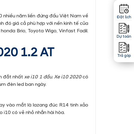
i10 nhiều năm liền đứng đầu Việt Nam về
Đặt lịch
nh đó giá cả phù hợp với nền kinh tế của
onda Brio, Toyota Wigo, Vinfast Fadil.
Dự toán
20 1.2 AT
Trả góp
ản đắt nhất
xe i10 1 đầu
.
Xe i10 2020
có
ụm đèn led ban ngày.
ay vào mắt là lazang đúc R14 tinh xảo
 i10 có vẻ nhỏ nhắn hài hòa.