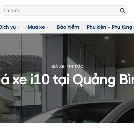
Tìm
kiếm:
Dịch vụ
Mua xe
Bảo hiểm
Phụ kiện – Phụ tùng
GIÁ XE
,
TIN TỨC
iá xe i10 tại Quảng Bì