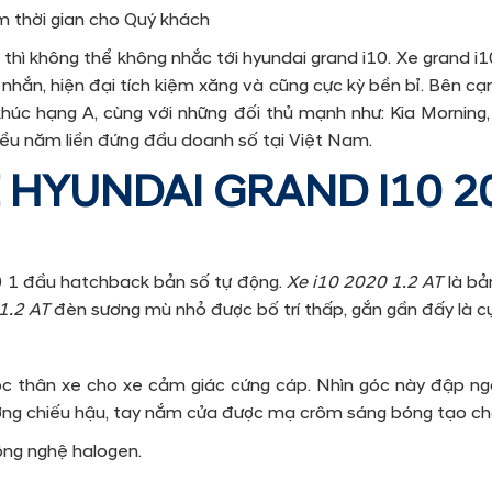
ệm thời gian cho Quý khách
 thì không thể không nhắc tới hyundai grand i10. Xe grand 
nhắn, hiện đại tích kiệm xăng và cũng cực kỳ bền bỉ. Bên cạ
úc hạng A, cùng với những đối thủ mạnh như: Kia Morning, h
iều năm liền đứng đầu doanh số tại Việt Nam.
 HYUNDAI GRAND I10 20
10 1 đầu hatchback bản số tự động.
Xe i10 2020 1.2 AT
là b
 1.2 AT
đèn sương mù nhỏ được bố trí thấp, gắn gần đấy là c
 thân xe cho xe cảm giác cứng cáp. Nhìn góc này đập ng
ơng chiếu hậu, tay nắm cửa được mạ crôm sáng bóng tạo cho
ông nghệ halogen.