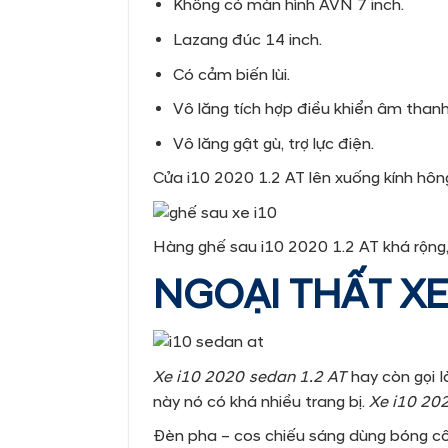
Không có màn hình AVN 7 inch.
Lazang đúc 14 inch.
Có cảm biến lùi.
Vô lăng tích hợp điều khiển âm thanh
Vô lăng gật gù, trợ lực điện.
Cửa i10 2020 1.2 AT lên xuống kính hông
Hàng ghế sau i10 2020 1.2 AT khá rộng,
NGOẠI THẤT XE
Xe i10 2020 sedan 1.2 AT
hay còn gọi 
này nó có khá nhiều trang bị.
Xe i10 20
Đèn pha – cos chiếu sáng dùng bóng c