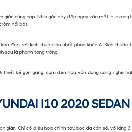
 giác cứng cáp. Nhìn góc này đập ngay vào mắt là lazang 
crôm nổi bật.
 khá đẹp, với kích thước lớn nhất phân khúc A. Kích thước
h sau là phanh tang trống.
ởi thiết kế gọn gàng, cụm đèn hậu vẫn dùng công nghệ hal
UNDAI I10 2020 SEDAN 
n giản. Chỉ có điều hòa chỉnh tay, bọc da cần số, vô lăng 3 