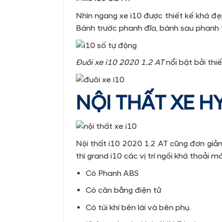
Nhìn ngang xe i10 được thiết kế khá đ
Bánh trước phanh đĩa, bánh sau phanh 
Đuôi xe i10 2020 1.2 AT
nổi bật bởi thi
NỘI THẤT XE H
Nội thất i10 2020 1.2 AT cũng đơn giản.
thì grand i10 các vị trí ngồi khá thoải má
Có Phanh ABS
Có cân bằng điện tử
Có túi khí bên lái và bên phụ.