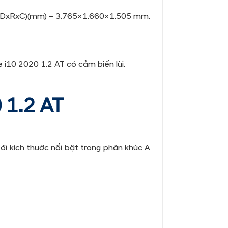
hể (DxRxC)(mm) – 3.765×1.660×1.505 mm.
 i10 2020 1.2 AT có cảm biến lùi.
1.2 AT
Với kích thước nổi bật trong phân khúc A