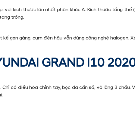
ẹp, với kích thước lớn nhất phân khúc A. Kích thước tổng t
tang trống.
ết kế gọn gàng, cụm đèn hậu vẫn dùng công nghệ halogen. Xe
YUNDAI GRAND I10 2020 
 Chỉ có điều hòa chỉnh tay, bọc da cần số, vô lăng 3 chấu. 
i.