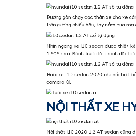
Đường gân chạy dọc thân xe cho xe cảm
trên gương chiếu hậu, tay nắm cửa mạ 
Nhìn ngang xe i10 sedan được thiết kế
1,505
mm. Bánh trước là phanh đĩa, bán
Đuôi xe i10 sedan 2020 chỉ nổi bật b
camara lùi.
NỘI THẤT XE HY
Nội thất i10 2020 1.2 AT sedan cũng đơ