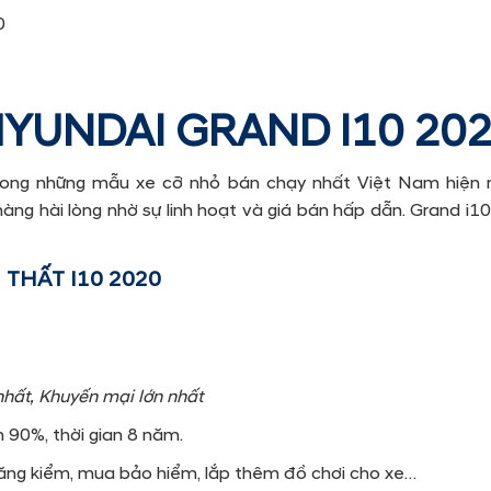
0
 HYUNDAI GRAND I10 20
rong những mẫu xe cỡ nhỏ bán chạy nhất Việt Nam hiện n
àng hài lòng nhờ sự linh hoạt và giá bán hấp dẫn. Grand i
 THẤT I10 2020
nhất, Khuyến mại lớn nhất
n 90%, thời gian 8 năm.
đăng kiểm, mua bảo hiểm, lắp thêm đồ chơi cho xe…