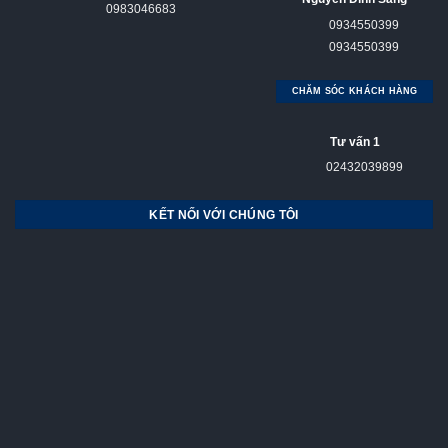
0983046683
0934550399
0934550399
CHĂM SÓC KHÁCH HÀNG
Tư vấn 1
02432039899
KẾT NỐI VỚI CHÚNG TÔI