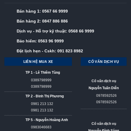
Bán hàng 1:
0567 66 9999
Bán hàng 2:
0847 886 886
Dịch vụ - Hỗ trợ kỹ thuật:
0568 66 9999
Bảo hiểm:
0563 96 9999
Đặt lịch hẹn - Cskh:
091 823 8982
LIÊN HỆ MUA XE
CỐ VẤN DỊCH VỤ
TP 1 - Lê Thiêm Tùng
0389798999
Cố vấn dịch vụ
0389798999
Nguyễn Tuấn Diễn
0978592526
TP 2 - Đinh Thị Phương
0978592526
0981 213 132
0981 213 132
TP 5 - Nguyễn Hoàng Anh
Cố vấn dịch vụ
0983046683
Nguyễn Đình Sáng