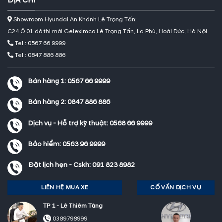
ĐỊA CHỈ
Showroom Hyundai An Khánh Lê Trọng Tấn:
C24 Ô 01 đô thị mới Geleximco Lê Trọng Tấn, La Phù, Hoài Đức, Hà Nội
Tel : 0567 66 9999
Tel : 0847 886 886
Bán hàng 1:
0567 66 9999
Bán hàng 2:
0847 886 886
Dịch vụ - Hỗ trợ kỹ thuật:
0568 66 9999
Bảo hiểm:
0563 96 9999
Đặt lịch hẹn - Cskh:
091 823 8982
LIÊN HỆ MUA XE
CỐ VẤN DỊCH VỤ
TP 1 - Lê Thiêm Tùng
0389798999