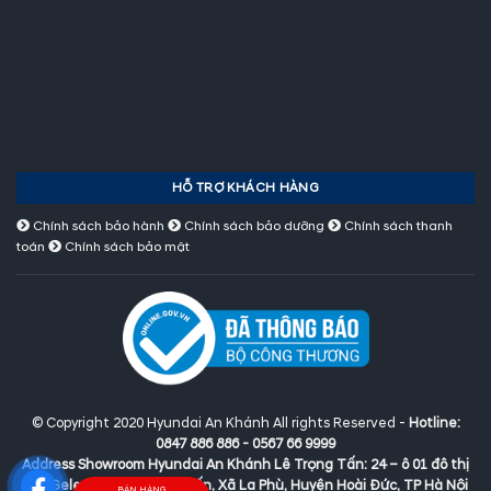
HỖ TRỢ KHÁCH HÀNG
Chính sách bảo hành
Chính sách bảo dưỡng
Chính sách thanh
toán
Chính sách bảo mật
© Copyright 2020 Hyundai An Khánh All rights Reserved -
Hotline:
0847 886 886 - 0567 66 9999
Address Showroom Hyundai An Khánh Lê Trọng Tấn:
24 – ô 01 đô thị
mới Geleximco Lê Trọng Tấn, Xã La Phù, Huyện Hoài Đức, TP Hà Nội
BÁN HÀNG