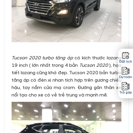
Tucson 2020 turbo tăng áp
có kích thước lazang
Đặt lịch
19 inch ( lớn nhất trong 4 bản
Tucson 2020
), họa
tiết lazang cũng khá đẹp. Tucson 2020 bản turbo
Dự toán
tăng áp có đèn xi nhan tích hợp trên gương chiếu
hậu, tay nắm cửa mạ crom. Đường gân thân xe
Trả góp
nổi tạo cho xe có vẻ trẻ trung và mạnh mẽ.