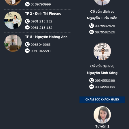
0389798999
Cố vấn dịch vụ
TP 2 - Đinh Thị Phương
Nguyễn Tuấn Diễn
0981 213 132
0978592526
0981 213 132
0978592526
TP 5 - Nguyễn Hoàng Anh
0983046683
0983046683
Cố vấn dịch vụ
Nguyễn Đình Sáng
0934550399
0934550399
CHĂM SÓC KHÁCH HÀNG
Tư vấn 1