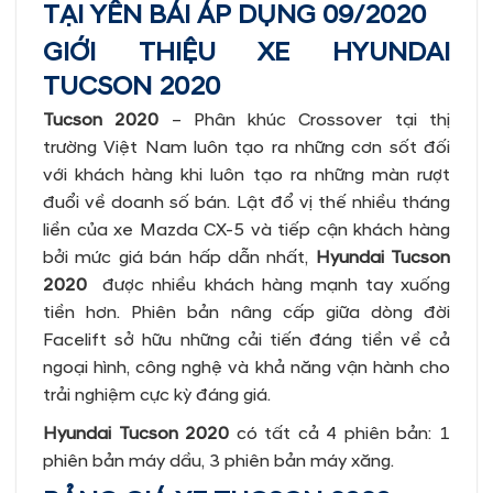
TẠI YÊN BÁI ÁP DỤNG 09/2020
GIỚI THIỆU XE HYUNDAI
TUCSON 2020
Tucson 2020
– Phân khúc Crossover tại thị
trường Việt Nam luôn tạo ra những cơn sốt đối
với khách hàng khi luôn tạo ra những màn rượt
đuổi về doanh số bán. Lật đổ vị thế nhiều tháng
liền của xe Mazda CX-5 và tiếp cận khách hàng
bởi mức giá bán hấp dẫn nhất,
Hyundai Tucson
2020
được nhiều khách hàng mạnh tay xuống
tiền hơn. Phiên bản nâng cấp giữa dòng đời
Facelift sở hữu những cải tiến đáng tiền về cả
ngoại hình, công nghệ và khả năng vận hành cho
trải nghiệm cực kỳ đáng giá.
Hyundai Tucson 2020
có tất cả 4 phiên bản: 1
phiên bản máy dầu, 3 phiên bản máy xăng.