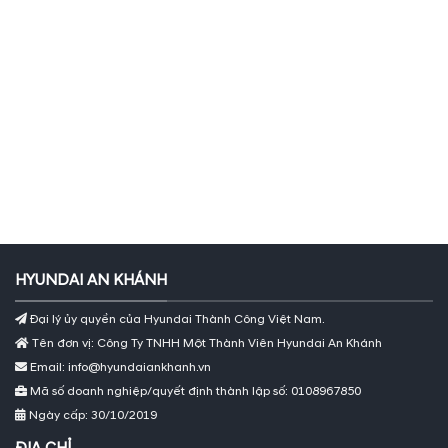
HYUNDAI AN KHÁNH
Đại lý ủy quyền của Hyundai Thành Công Việt Nam.
Tên đơn vị: Công Ty TNHH Một Thành Viên Hyundai An Khánh
Email: info@hyundaiankhanh.vn
Mã số doanh nghiệp/quyết định thành lập số: 0108967850
Ngày cấp: 30/10/2019