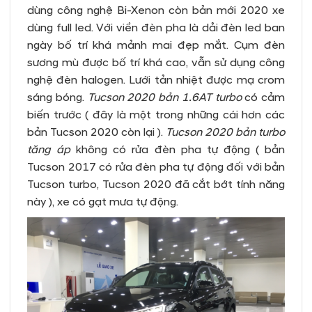
dùng công nghệ Bi-Xenon còn bản mới 2020 xe
dùng full led. Với viền đèn pha là dải đèn led ban
ngày bố trí khá mảnh mai đẹp mắt. Cụm đèn
sương mù được bố trí khá cao, vẫn sử dụng công
nghệ đèn halogen. Lưới tản nhiệt được mạ crom
sáng bóng.
Tucson 2020 bản 1.6AT turbo
có cảm
biến trước ( đây là một trong những cái hơn các
bản Tucson 2020 còn lại ).
Tucson 2020 bản turbo
tăng áp
không có rửa đèn pha tự động ( bản
Tucson 2017 có rửa đèn pha tự động đối với bản
Tucson turbo, Tucson 2020 đã cắt bớt tính năng
này ), xe có gạt mưa tự động.