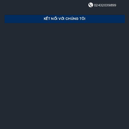
02432039899
KẾT NỐI VỚI CHÚNG TÔI