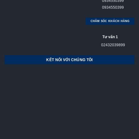
0934550399
0934550399
CHĂM SÓC KHÁCH HÀNG
Tư vấn 1
02432039899
KẾT NỐI VỚI CHÚNG TÔI