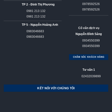
0978592526
TP 2 - Đinh Thị Phương
0978592526
0981 213 132
0981 213 132
TP 5 - Nguyễn Hoàng Anh
Cố vấn dịch vụ
0983046683
Nguyễn Đình Sáng
0983046683
0934550399
0934550399
CHĂM SÓC KHÁCH HÀNG
Tư vấn 1
02432039899
KẾT NỐI VỚI CHÚNG TÔI