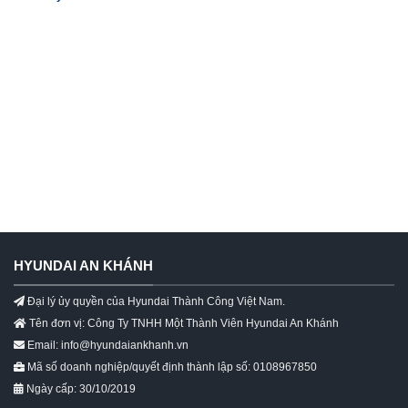
HYUNDAI AN KHÁNH
Đại lý ủy quyền của Hyundai Thành Công Việt Nam.
Tên đơn vị: Công Ty TNHH Một Thành Viên Hyundai An Khánh
Email: info@hyundaiankhanh.vn
Mã số doanh nghiệp/quyết định thành lập số: 0108967850
Ngày cấp: 30/10/2019