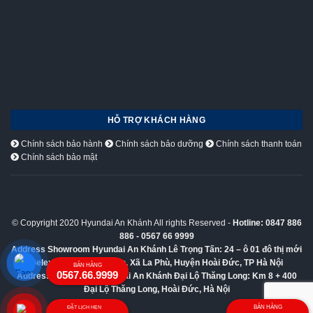
HỖ TRỢ KHÁCH HÀNG
Chính sách bảo hành
Chính sách bảo dưỡng
Chính sách thanh toán
Chính sách bảo mật
© Copyright 2020 Hyundai An Khánh All rights Reserved -
Hotline: 0847 886
886 - 0567 66 9999
Address Showroom Hyundai An Khánh Lê Trọng Tấn:
24 – ô 01 đô thị mới
Geleximco Lê Trọng Tấn, Xã La Phù, Huyện Hoài Đức, TP Hà Nội
BÁN HÀNG
0567.66.9999
Address Showroom Hyundai An Khánh Đại Lộ Thăng Long:
Km 8 + 400
Đại Lộ Thăng Long, Hoài Đức, Hà Nội
BÁN HÀNG
ĐẶT LỊCH HẸN