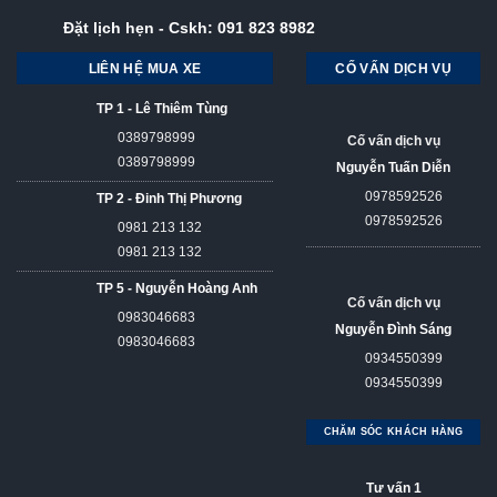
Đặt lịch hẹn - Cskh:
091 823 8982
LIÊN HỆ MUA XE
CỐ VẤN DỊCH VỤ
TP 1 - Lê Thiêm Tùng
0389798999
Cố vấn dịch vụ
0389798999
Nguyễn Tuấn Diễn
0978592526
TP 2 - Đinh Thị Phương
0978592526
0981 213 132
0981 213 132
TP 5 - Nguyễn Hoàng Anh
Cố vấn dịch vụ
0983046683
Nguyễn Đình Sáng
0983046683
0934550399
0934550399
CHĂM SÓC KHÁCH HÀNG
Tư vấn 1