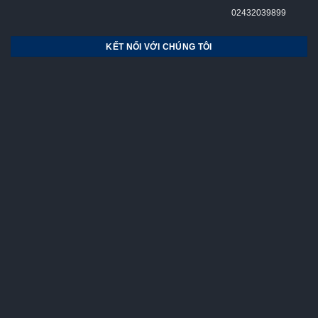
02432039899
KẾT NỐI VỚI CHÚNG TÔI