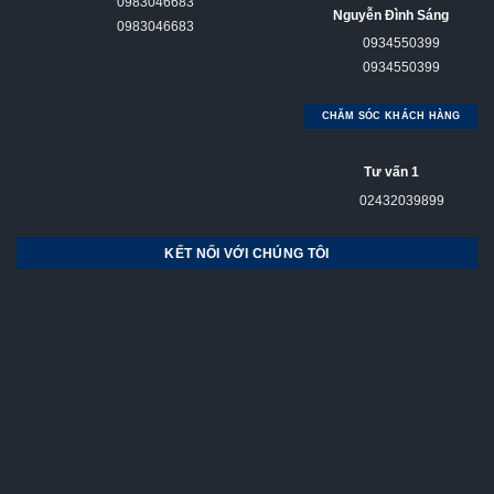
0983046683
Nguyễn Đình Sáng
0983046683
0934550399
0934550399
CHĂM SÓC KHÁCH HÀNG
Tư vấn 1
02432039899
KẾT NỐI VỚI CHÚNG TÔI