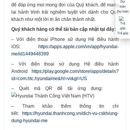
để đáp ứng mọi mong đợi của Quý khách, để mang
lại hành trình trải nghiệm tuyệt vời dành cho Quý
Dự toán
khách như một lời tri ân chân thành nhất.
Quý khách hàng có thể tải bản cập nhật tại đây:
Trả góp
– Với điện thoại iPhone sử dụng Hệ điều hành
iOS:
https://apps.apple.com/vn/app/hyundai-
me/id1449448399
– Với điện thoại sử dụng Hệ điều hành
Android
https://play.google.com/store/apps/details?
id=com.htc.hyundaime&hl=vi&gl=US
– Quét mã QR để tải ứng dụng:
– Tham khảo thêm thông tin chi
tiết:
https://hyundai.thanhcong.vn/dich-vu-cskh/ung-
dung-hyundai-me