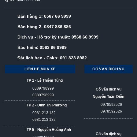
Tel : 0847 886 886
Bán hàng 1:
0567 66 9999
Bán hàng 2:
0847 886 886
Dịch vụ - Hỗ trợ kỹ thuật:
0568 66 9999
Bảo hiểm:
0563 96 9999
Đặt lịch hẹn - Cskh:
091 823 8982
LIÊN HỆ MUA XE
CỐ VẤN DỊCH VỤ
TP 1 - Lê Thiêm Tùng
0389798999
Cố vấn dịch vụ
0389798999
Nguyễn Tuấn Diễn
0978592526
TP 2 - Đinh Thị Phương
0978592526
0981 213 132
0981 213 132
TP 5 - Nguyễn Hoàng Anh
Cố vấn dịch vụ