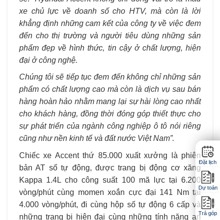
xe chủ lực về doanh số cho HTV, mà còn là lời
khẳng định những cam kết của công ty về việc đem
đến cho thị trường và người tiêu dùng những sản
phẩm đẹp về hình thức, tin cậy ở chất lượng, hiện
đại ở công nghệ.
Chúng tôi sẽ tiếp tục đem đến không chỉ những sản
phẩm có chất lượng cao mà còn là dịch vụ sau bán
hàng hoàn hảo nhằm mang lại sự hài lòng cao nhất
cho khách hàng, đồng thời đóng góp thiết thực cho
sự phát triển của ngành công nghiệp ô tô nói riêng
cũng như nền kinh tế và đất nước Việt Nam”.
Chiếc xe Accent thứ 85.000 xuất xưởng là phiên
Đặt lịch
bản AT số tự động, được trang bị động cơ xăng
Kappa 1.4L cho công suất 100 mã lực tại 6.200
Dự toán
vòng/phút cùng momen xoắn cực đại 141 Nm tại
4.000 vòng/phút, đi cùng hộp số tự động 6 cấp và
Trả góp
những trang bị hiện đại cùng những tính năng an