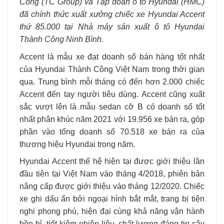
Công (TC Group) và Tập đoàn ô tô Hyundai (HMC)
đã chính thức xuất xưởng chiếc xe Hyundai Accent
thứ 85.000 tại Nhà máy sản xuất ô tô Hyundai
Thành Công Ninh Bình.
Accent là mẫu xe đạt doanh số bán hàng tốt nhất
của Hyundai Thành Công Việt Nam trong thời gian
qua. Trung bình mỗi tháng có đến hơn 2.000 chiếc
Accent đến tay người tiêu dùng. Accent cũng xuất
sắc vượt lên là mẫu sedan cỡ B có doanh số tốt
nhất phân khúc năm 2021 với 19.956 xe bán ra, góp
phần vào tổng doanh số 70.518 xe bán ra của
thương hiệu Hyundai trong năm.
Hyundai Accent thế hệ hiện tại được giới thiệu lần
đầu tiên tại Việt Nam vào tháng 4/2018, phiên bản
nâng cấp được giới thiệu vào tháng 12/2020. Chiếc
xe ghi dấu ấn bởi ngoại hình bắt mắt, trang bị tiện
nghi phong phú, hiện đại cùng khả năng vận hành
bền bỉ, tiết kiệm nhiên liệu, chất lượng đáng tin cậy