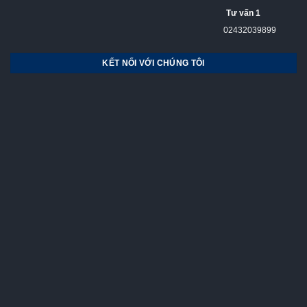
Tư vấn 1
02432039899
KẾT NỐI VỚI CHÚNG TÔI