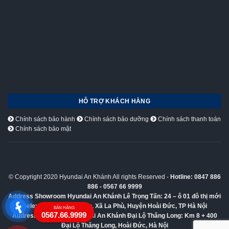
HỖ TRỢ KHÁCH HÀNG
Chính sách bảo hành
Chính sách bảo dưỡng
Chính sách thanh toán
Chính sách bảo mật
© Copyright 2020 Hyundai An Khánh All rights Reserved -
Hotline: 0847 886
886 - 0567 66 9999
Address Showroom Hyundai An Khánh Lê Trọng Tấn:
24 – ô 01 đô thị mới
Geleximco Lê Trọng Tấn, Xã La Phù, Huyện Hoài Đức, TP Hà Nội
BÁN HÀNG
0567.66.9999
Address Showroom Hyundai An Khánh Đại Lộ Thăng Long:
Km 8 + 400
Đại Lộ Thăng Long, Hoài Đức, Hà Nội