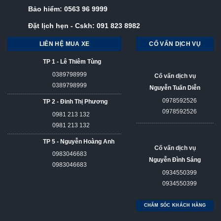
Bảo hiểm:
0563 96 9999
Đặt lịch hẹn - Cskh:
091 823 8982
LIÊN HỆ MUA XE
CỐ VẤN DỊCH VỤ
TP 1 - Lê Thiêm Tùng
0389798999
Cố vấn dịch vụ
0389798999
Nguyễn Tuấn Diễn
0978592526
TP 2 - Đinh Thị Phương
0978592526
0981 213 132
0981 213 132
TP 5 - Nguyễn Hoàng Anh
Cố vấn dịch vụ
0983046683
Nguyễn Đình Sáng
0983046683
0934550399
0934550399
CHĂM SÓC KHÁCH HÀNG