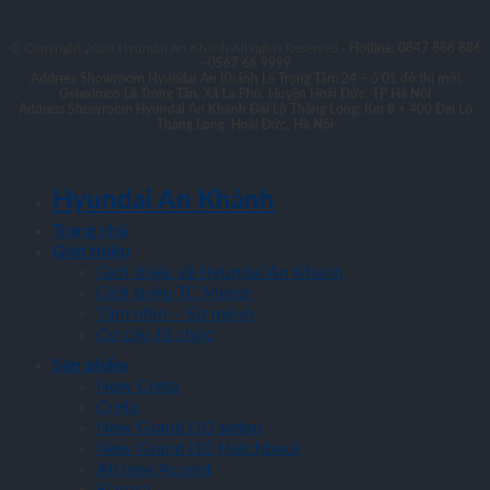
© Copyright 2020 Hyundai An Khánh All rights Reserved -
Hotline: 0847 886 886
- 0567 66 9999
Address Showroom Hyundai An Khánh Lê Trọng Tấn:
24 – ô 01 đô thị mới
Geleximco Lê Trọng Tấn, Xã La Phù, Huyện Hoài Đức, TP Hà Nội
Address Showroom Hyundai An Khánh Đại Lộ Thăng Long:
Km 8 + 400 Đại Lộ
Thăng Long, Hoài Đức, Hà Nội
Hyundai An Khánh
Trang chủ
Giới thiệu
Giới thiệu về Hyundai An Khánh
Giới thiệu TC Motor
Tầm nhìn – Sứ mệnh
Cơ cấu tổ chức
Sản phẩm
New Creta
Creta
New Grand i10 sedan
New Grand i10 Hatchback
All new Accent