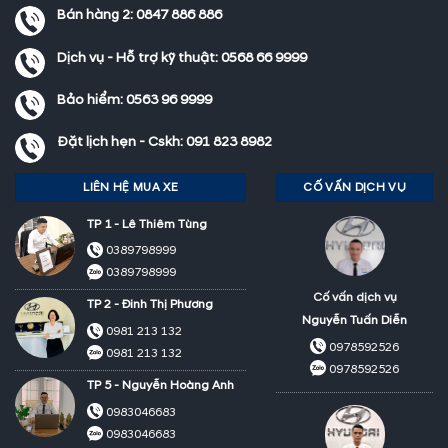
Bán hàng 2:
0847 886 886
Dịch vụ - Hỗ trợ kỹ thuật:
0568 66 9999
Bảo hiểm:
0563 96 9999
Đặt lịch hẹn - Cskh:
091 823 8982
LIÊN HỆ MUA XE
CỐ VẤN DỊCH VỤ
TP 1 - Lê Thiêm Tùng
0389798999
0389798999
Cố vấn dịch vụ
TP 2 - Đinh Thị Phương
Nguyễn Tuấn Diễn
0981 213 132
0978592526
0981 213 132
0978592526
TP 5 - Nguyễn Hoàng Anh
0983046683
0983046683