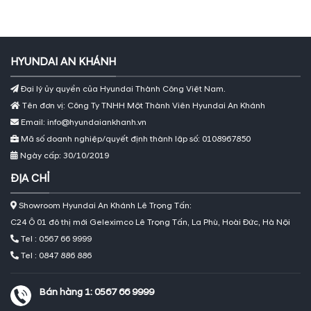
HYUNDAI AN KHÁNH
Đại lý ủy quyền của Hyundai Thành Công Việt Nam.
Tên đơn vị: Công Ty TNHH Một Thành Viên Hyundai An Khánh
Email: info@hyundaiankhanh.vn
Mã số doanh nghiệp/quyết định thành lập số: 0108967850
Ngày cấp: 30/10/2019
ĐỊA CHỈ
Showroom Hyundai An Khánh Lê Trọng Tấn:
C24 Ô 01 đô thị mới Geleximco Lê Trọng Tấn, La Phù, Hoài Đức, Hà Nội
Tel : 0567 66 9999
Tel : 0847 886 886
Bán hàng 1:
0567 66 9999