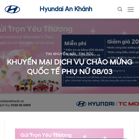
Skip
Hyundai An Khánh
to
content
TIN KHUYẾN MÃI
,
TIN TỨC
KHUYẾN MẠI DỊCH VỤ CHÀO MỪNG
QUỐC TẾ PHỤ NỮ 08/03