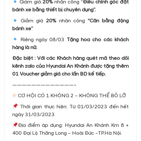
Giảm giá
20%
nhân công “
Điều chỉnh góc đặt
bánh xe bằng thiết bị chuyên dụng”.
Giảm giá
20%
nhân công
“Cân bằng động
bánh xe”
Riêng ngày 08/03
Tặng hoa
cho các khách
hàng là nữ.
Đặc biệt :
Với các Khách hàng
quét mã theo dõi
kênh zalo của Hyundai An Khánh
được tặng thêm
01 Voucher giảm giá cho lần BD kế tiếp.
—————————————–
CƠ HỘI CÓ 1 KHÔNG 2 – KHÔNG THỂ BỎ LỠ
Thời gian thực hiện: Từ 01/03/2023 đến hết
ngày 31/03/2023
Địa điểm áp dụng: Hyundai An Khánh Km 8 +
400 Đại Lộ Thăng Long – Hoài Đức –TP.Hà Nội.