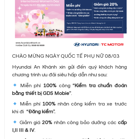
CHÀO MỪNG NGÀY QUỐC TẾ PHỤ NỮ 08/03
Hyundai An Khánh xin gửi đến quý khách hàng
chương trình ưu đãi siêu hấp dẫn như sau:
Miễn phí
100%
công
“Kiểm tra chuẩn đoán
bằng thiết bị GDS Mobie”
.
Miễn phí
100%
nhân công kiểm tra xe trước
khi đi
“Đăng kiểm”.
Giảm giá
20%
nhân công bảo dưỡng các
cấp
I,II III & IV
.