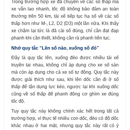
Trong trường hợp xe đã chuyển về các số thấp mà
xe vẫn lao nhanh, tốc độ không bảo đảm an toàn
thường trên 50 km, tài xế tiếp tục hạ số về các số
thấp hơn như M-, L2, D2 (D3) một lần nữa. Khi thấy
xe chậm lại tức là đã cài số đúng, chỉ cần đạt đạp
phanh khi cần thiết, không cần rà phanh liên tục.
Nhớ quy tắc “Lên số nào, xuống số đó”
Đây là quy tắc lên, xuống đèo được nhiều tài xế
truyền tai nhau, không chỉ áp dụng cho xe số sàn
mà còn áp dụng cho cả xe số tự động. Quy tắc này
được giải thích như sau, khi lên dốc cần đi ở số
thấp để tận dụng lực kéo, ngược lại khi xuống dốc
cũng về số thấp để phanh động cơ ghìm xe đúng
tốc độ.
Tuy quy tắc này không chính xác hết trong tất cả
trường hợp, vì thực tế nhiều con dốc, đèo có độ dốc
khác nhau ở hai mặt, nhưng quy tắc này rất có ý