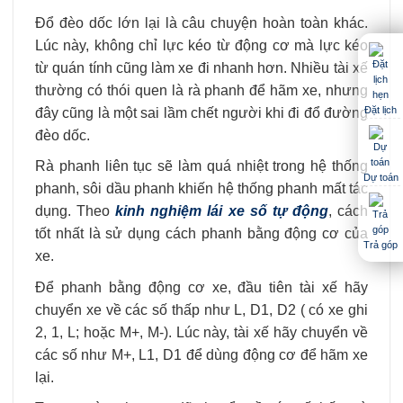
Đổ đèo dốc lớn lại là câu chuyện hoàn toàn khác.
Lúc này, không chỉ lực kéo từ động cơ mà lực kéo
từ quán tính cũng làm xe đi nhanh hơn. Nhiều tài xế
thường có thói quen là rà phanh để hãm xe, nhưng
Đặt lịch
đây cũng là một sai lầm chết người khi đi đổ đường
đèo dốc.
Rà phanh liên tục sẽ làm quá nhiệt trong hệ thống
Dự toán
phanh, sôi dầu phanh khiến hệ thống phanh mất tác
dụng. Theo
kinh nghiệm lái xe số tự động
, cách
tốt nhất là sử dụng cách phanh bằng động cơ của
Trả góp
xe.
Để phanh bằng động cơ xe, đầu tiên tài xế hãy
chuyển xe về các số thấp như L, D1, D2 ( có xe ghi
2, 1, L; hoặc M+, M-). Lúc này, tài xế hãy chuyển về
các số như M+, L1, D1 để dùng động cơ để hãm xe
lại.