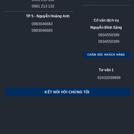
0981 213 132
TP 5 - Nguyễn Hoàng Anh
Cố vấn dịch vụ
0983046683
Nguyễn Đình Sáng
0983046683
0934550399
0934550399
CHĂM SÓC KHÁCH HÀNG
Tư vấn 1
02432039899
KẾT NỐI VỚI CHÚNG TÔI