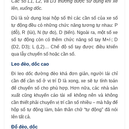
Các số L1, L2, và D3 thường được sử dụng khi xe
lên, xuống dốc.
Dù là sử dụng loại hộp số thì các cần số của xe số
tự động đều có những chức năng tương tự nhau: P
(đỗ), R (lùi), N (tự đo), D (tiến). Ngoài ra, một số xe
số tự động còn có thêm chức năng số tay M+/-; D
(D2, D3); L (L2)… Chế độ số tay được điều khiển
qua lẫy chuyển số hoặc cần số.
Leo đèo, dốc cao
Đi leo dốc đường đèo khá đơn giản, người lái chỉ
cần để cần số ở vị trí D là xong, xe sẽ tự tính toán
để chuyển số cho phù hợp. Hơn nữa, các nhà sản
xuất cũng khuyến cáo tài xế không nên và không
cần thiết phải chuyển vị trí cần số nhiều – mà hãy để
hộp số tự động làm, bản thân chữ “tự động” đã nói
lên tất cả.
Đổ đèo, dốc