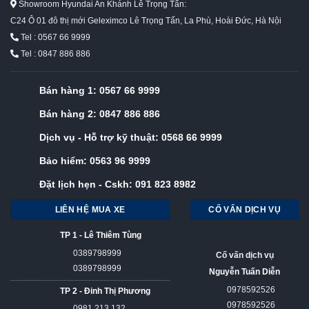
Showroom Hyundai An Khánh Lê Trọng Tấn:
C24 Ô 01 đô thị mới Geleximco Lê Trọng Tấn, La Phù, Hoài Đức, Hà Nội
Tel : 0567 66 9999
Tel : 0847 886 886
Bán hàng 1:
0567 66 9999
Bán hàng 2:
0847 886 886
Dịch vụ - Hỗ trợ kỹ thuật:
0568 66 9999
Bảo hiểm:
0563 96 9999
Đặt lịch hẹn - Cskh:
091 823 8982
LIÊN HỆ MUA XE
CỐ VẤN DỊCH VỤ
TP 1 - Lê Thiêm Tùng
0389798999
Cố vấn dịch vụ
0389798999
Nguyễn Tuấn Diễn
0978592526
TP 2 - Đinh Thị Phương
0978592526
0981 213 132