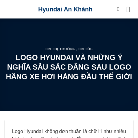
Skip
Hyundai An Khánh
to
content
TIN THỊ TRƯỜNG
,
TIN TỨC
LOGO HYUNDAI VÀ NHỮNG Ý
NGHĨA SÂU SẮC ĐẰNG SAU LOGO
HÃNG XE HƠI HÀNG ĐẦU THẾ GIỚI
Logo Hyundai không đơn thuần là chữ H như nhiều