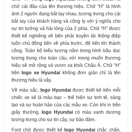
chữ cái đầu của tên thương hiệu. Chữ “H” là hình
ảnh 2 người đang bắt tay nhau, tượng trưng cho cái
bắt tay của khách hàng và công ty với ý nghĩa cho
sự tin tưởng và hài lòng của 2 phía. Chữ “H” được
thiết kế nghiêng về bên phải truyền tải thông điệp
luôn chủ động tiến về phía trước, để tiến tới thành
công. Toàn bộ biểu tượng nằm trong hình bầu dục
tượng trung cho toàn cầu, với mong muốn thương
hiệu sẽ mở rộng và vươn xa khỏi Châu Á. Chữ “H”
trên
logo xe Hyundai
không đơn giản chỉ là tên
thương hiệu là vậy.
Về màu sắc,
logo Hyundai
được thiết kế trên mỗi
chiếc xe sẽ là màu bạc – thể hiện sự tinh tế, sáng
tạo và sự hoàn hảo của các mẫu xe. Còn khi in trên
giấy thường,
logo Hyundai
có màu xanh dương
tượng trưng cho sự tin cậy, sự bảo đảm.
Font chữ được thiết kế
logo Hyundai
chắc chắn,