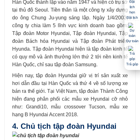
Hàn Quốc thành lập vào năm 1947 và hiện có trụ sở
tại thủ đô Seoul. Tiền thân là một công ty xây dựng
do ông Chung Ju-yung sáng lập. Ngày 1/4/2003,
Đặt lịch
công ty chia làm 5 lĩnh vực kinh doanh bao gồm:
Tập đoàn Motor Hyundai, Tập đoàn Hyundai, Tập
đoàn Bách hóa Hyundai và Tập đoàn Phát triển
Dự toán
Hyunda. Tập đoàn Hyundai hiện là tập đoàn kinh tế
có quy mô và ảnh thưởng lớn thứ 2 tới nền kinh tế
Hàn Quốc, chỉ sau tập đoàn Samsung.
Trả góp
Hiện nay, tập đoàn Hyundai giữ vị trí sản xuất xe
hơi dẫn đầu tại Hàn Quốc và thứ 4 về số lượng xe
bán ra thế giới. Tại Việt Nam, tập đoàn Thành Công
hiện đang phân phối các mẫu xe Hyundai cỡ nhỏ
như: Grandi10, mẫu crossover Tucson, mẫu xe
hạng B Hyundai Accent 2018.
4. Chủ tịch tập đoàn Hyundai