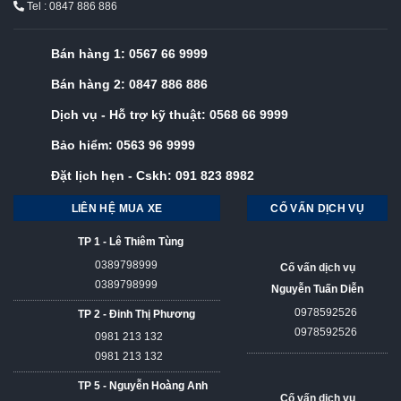
Tel : 0847 886 886
Bán hàng 1:
0567 66 9999
Bán hàng 2:
0847 886 886
Dịch vụ - Hỗ trợ kỹ thuật:
0568 66 9999
Bảo hiểm:
0563 96 9999
Đặt lịch hẹn - Cskh:
091 823 8982
LIÊN HỆ MUA XE
CỐ VẤN DỊCH VỤ
TP 1 - Lê Thiêm Tùng
0389798999
Cố vấn dịch vụ
0389798999
Nguyễn Tuấn Diễn
0978592526
TP 2 - Đinh Thị Phương
0978592526
0981 213 132
0981 213 132
TP 5 - Nguyễn Hoàng Anh
Cố vấn dịch vụ