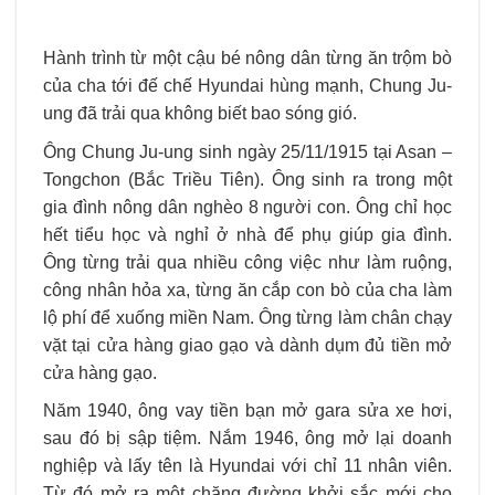
Hành trình từ một cậu bé nông dân từng ăn trộm bò
của cha tới đế chế Hyundai hùng mạnh, Chung Ju-
ung đã trải qua không biết bao sóng gió.
Ông Chung Ju-ung sinh ngày 25/11/1915 tại Asan –
Tongchon (Bắc Triều Tiên). Ông sinh ra trong một
gia đình nông dân nghèo 8 người con. Ông chỉ học
hết tiểu học và nghỉ ở nhà để phụ giúp gia đình.
Ông từng trải qua nhiều công việc như làm ruộng,
công nhân hỏa xa, từng ăn cắp con bò của cha làm
lộ phí để xuống miền Nam. Ông từng làm chân chạy
vặt tại cửa hàng giao gạo và dành dụm đủ tiền mở
cửa hàng gạo.
Năm 1940, ông vay tiền bạn mở gara sửa xe hơi,
sau đó bị sập tiệm. Nắm 1946, ông mở lại doanh
nghiệp và lấy tên là Hyundai với chỉ 11 nhân viên.
Từ đó mở ra một chặng đường khởi sắc mới cho