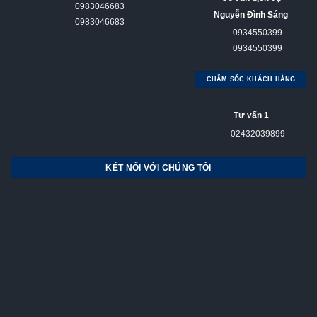
0983046683
Nguyễn Đình Sáng
0983046683
0934550399
0934550399
CHĂM SÓC KHÁCH HÀNG
Tư vấn 1
02432039899
KẾT NỐI VỚI CHÚNG TÔI