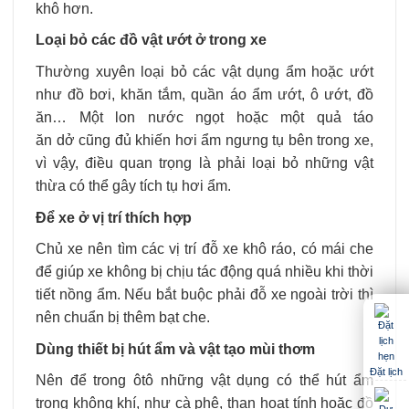
khô hơn.
Loại bỏ các đồ vật ướt ở trong xe
Thường xuyên loại bỏ các vật dụng ẩm hoặc ướt
như đồ bơi, khăn tắm, quần áo ẩm ướt, ô ướt, đồ
ăn… Một lon nước ngọt hoặc một quả táo
ăn dở cũng đủ khiến hơi ẩm ngưng tụ bên trong xe,
vì vậy, điều quan trọng là phải loại bỏ những vật
thừa có thể gây tích tụ hơi ẩm.
Để xe ở vị trí thích hợp
Chủ xe nên tìm các vị trí đỗ xe khô ráo, có mái che
để giúp xe không bị chịu tác động quá nhiều khi thời
tiết nồng ẩm. Nếu bắt buộc phải đỗ xe ngoài trời thì
nên chuẩn bị thêm bạt che.
Dùng thiết bị hút ẩm và vật tạo mùi thơm
Đặt lịch
Nên để trong ôtô những vật dụng có thể hút ẩm
trong không khí, như cà phê, than hoạt tính hoặc đồ