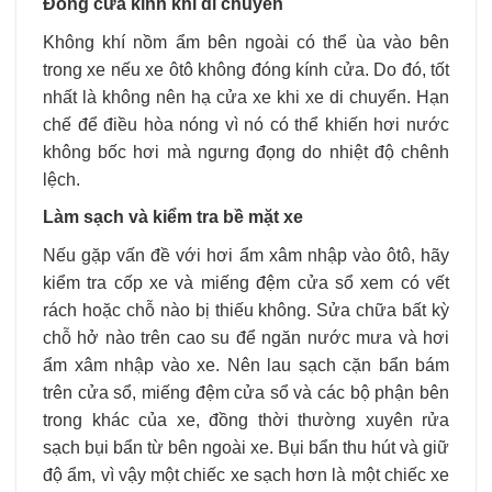
Đóng cửa kính khi di chuyển
Không khí nồm ẩm bên ngoài có thể ùa vào bên
trong xe nếu xe ôtô không đóng kính cửa. Do đó, tốt
nhất là không nên hạ cửa xe khi xe di chuyển. Hạn
chế để điều hòa nóng vì nó có thể khiến hơi nước
không bốc hơi mà ngưng đọng do nhiệt độ chênh
lệch.
Làm sạch và kiểm tra bề mặt xe
Nếu gặp vấn đề với hơi ẩm xâm nhập vào ôtô, hãy
kiểm tra cốp xe và miếng đệm cửa sổ xem có vết
rách hoặc chỗ nào bị thiếu không. Sửa chữa bất kỳ
chỗ hở nào trên cao su để ngăn nước mưa và hơi
ẩm xâm nhập vào xe. Nên lau sạch cặn bẩn bám
trên cửa sổ, miếng đệm cửa sổ và các bộ phận bên
trong khác của xe, đồng thời thường xuyên rửa
sạch bụi bẩn từ bên ngoài xe. Bụi bẩn thu hút và giữ
độ ẩm, vì vậy một chiếc xe sạch hơn là một chiếc xe