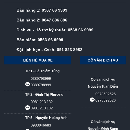
Bán hàng 1:
0567 66 9999
Bán hàng 2:
0847 886 886
Dịch vụ - Hỗ trợ kỹ thuật:
0568 66 9999
Bảo hiểm:
0563 96 9999
Đặt lịch hẹn - Cskh:
091 823 8982
LIÊN HỆ MUA XE
CỐ VẤN DỊCH VỤ
TP 1 - Lê Thiêm Tùng
0389798999
Cố vấn dịch vụ
0389798999
Nguyễn Tuấn Diễn
0978592526
TP 2 - Đinh Thị Phương
0978592526
0981 213 132
0981 213 132
TP 5 - Nguyễn Hoàng Anh
Cố vấn dịch vụ
0983046683
Nguyễn Đình Sáng