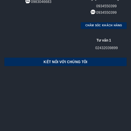
0983046683
0934550399
0934550399
CHĂM SÓC KHÁCH HÀNG
Tư vấn 1
02432039899
KẾT NỐI VỚI CHÚNG TÔI