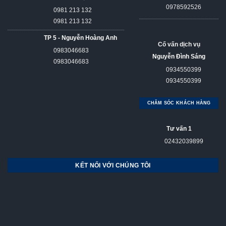
0978592526
0981 213 132
0981 213 132
TP 5 - Nguyễn Hoàng Anh
Cố vấn dịch vụ
0983046683
Nguyễn Đình Sáng
0983046683
0934550399
0934550399
CHĂM SÓC KHÁCH HÀNG
Tư vấn 1
02432039899
KẾT NỐI VỚI CHÚNG TÔI