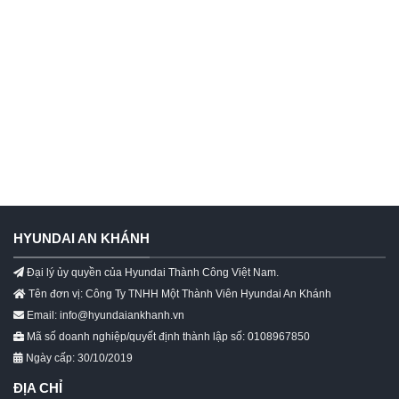
HYUNDAI AN KHÁNH
Đại lý ủy quyền của Hyundai Thành Công Việt Nam.
Tên đơn vị: Công Ty TNHH Một Thành Viên Hyundai An Khánh
Email: info@hyundaiankhanh.vn
Mã số doanh nghiệp/quyết định thành lập số: 0108967850
Ngày cấp: 30/10/2019
ĐỊA CHỈ