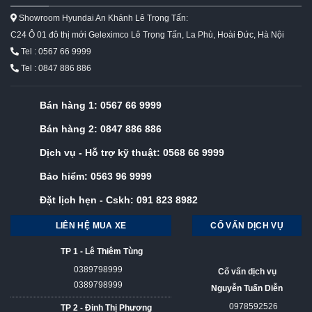
Showroom Hyundai An Khánh Lê Trọng Tấn:
C24 Ô 01 đô thị mới Geleximco Lê Trọng Tấn, La Phù, Hoài Đức, Hà Nội
Tel : 0567 66 9999
Tel : 0847 886 886
Bán hàng 1:
0567 66 9999
Bán hàng 2:
0847 886 886
Dịch vụ - Hỗ trợ kỹ thuật:
0568 66 9999
Bảo hiểm:
0563 96 9999
Đặt lịch hẹn - Cskh:
091 823 8982
LIÊN HỆ MUA XE
CỐ VẤN DỊCH VỤ
TP 1 - Lê Thiêm Tùng
0389798999
Cố vấn dịch vụ
0389798999
Nguyễn Tuấn Diễn
0978592526
TP 2 - Đinh Thị Phương