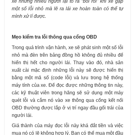
xe nhưng nhiều người lại tỏ ra “bối rối” khi xe gặp
một số lỗi nhỏ mà lẽ ra lái xe hoàn toàn có thể tự
mình xử lí được.
Mẹo kiểm tra lỗi thông qua cổng OBD
Trong quá trình vận hành, xe sẽ phát sinh một số lỗi
nhỏ mà đèn trên bảng đồng hồ không đủ nhiều để
hiển thị hết cho người lái. Thay vào đó, nhà sản
xuất cài mặc định những lỗi này sẽ được hiển thị
bằng một mã số (code lỗi) và lưu trong hệ thống
máy tính của xe. Để đọc được những thông tin này,
các kỹ thuật viên trong hãng sẽ sử dụng một máy
quét lỗi và cắm nó vào xe thông qua cổng kết nối
OBD thường được lắp ở vị trí ngay đầu gối trái của
người lái.
Giá thành của máy đọc lỗi này khá đắt tiền và việc
mua nó có lẽ không hợp lý. Bạn có thể mua một đầu