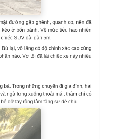
o mặt đường gập ghềnh, quanh co, nên đã
c kéo ở bốn bánh. Về mức tiêu hao nhiên
ột chiếc SUV dài gần 5m.
 Bù lại, vô lăng có độ chính xác cao cùng
ần nào. Vợ tôi đã lái chiếc xe này nhiều
g bà. Trong những chuyến đi gia đình, hai
và ngả lưng xuống thoải mái, thậm chí có
bệ đỡ tay rộng làm tăng sự dễ chịu.