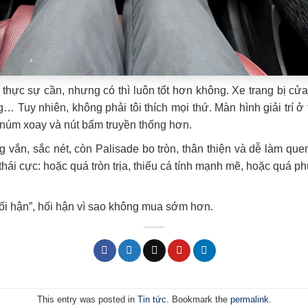
 thực sự cần, nhưng có thì luôn tốt hơn không. Xe trang bị cửa
… Tuy nhiên, không phải tôi thích mọi thứ. Màn hình giải trí 
c núm xoay và nút bấm truyền thống hơn.
 vắn, sắc nét, còn Palisade bo tròn, thân thiện và dễ làm qu
i thái cực: hoặc quá tròn trịa, thiếu cá tính mạnh mẽ, hoặc quá p
hối hận”, hối hận vì sao không mua sớm hơn.
This entry was posted in
Tin tức
. Bookmark the
permalink
.