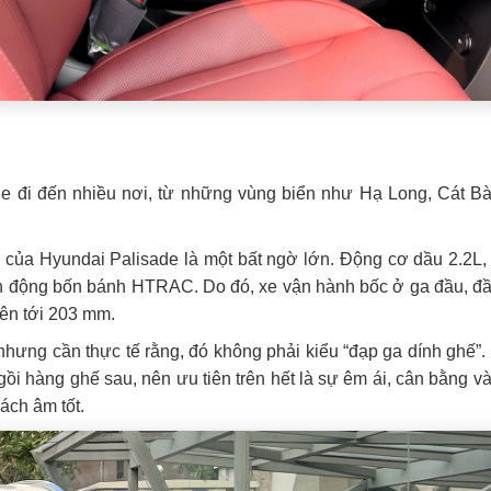
.
de đi đến nhiều nơi, từ những vùng biển như Hạ Long, Cát B
 của Hyundai Palisade là một bất ngờ lớn. Động cơ dầu 2.2L
n động bốn bánh HTRAC. Do đó, xe vận hành bốc ở ga đầu, đầm 
ên tới 203 mm.
nhưng cần thực tế rằng, đó không phải kiểu “đạp ga dính ghế”.
ồi hàng ghế sau, nên ưu tiên trên hết là sự êm ái, cân bằng 
ách âm tốt.