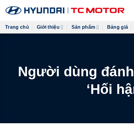
Skip
to
content
Trang chủ
Giới thiệu
Sản phẩm
Bảng giá
Người dùng đánh 
‘Hối h