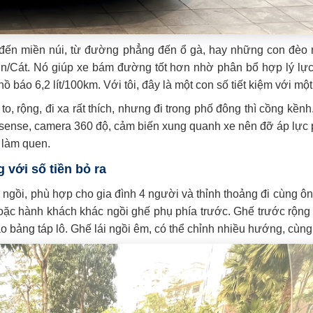
ng đến miền núi, từ đường phẳng đến ổ gà, hay những con đè
Bùn/Cát. Nó giúp xe bám đường tốt hơn nhờ phân bổ hợp lý lự
hồ báo 6,2 lít/100km. Với tôi, đây là một con số tiết kiệm với m
 rộng, đi xa rất thích, nhưng đi trong phố đông thì cồng kềnh.
ense, camera 360 độ, cảm biến xung quanh xe nên đỡ áp lực ph
 làm quen.
 với số tiền bỏ ra
ỗ ngồi, phù hợp cho gia đình 4 người và thỉnh thoảng đi cùng ôn
ặc hành khách khác ngồi ghế phụ phía trước. Ghế trước rộng 
 bảng táp lô. Ghế lái ngồi êm, có thể chỉnh nhiều hướng, cùng 