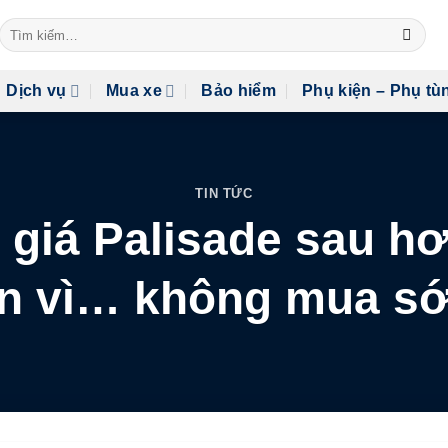
Tìm
kiếm:
Dịch vụ
Mua xe
Bảo hiểm
Phụ kiện – Phụ tù
TIN TỨC
giá Palisade sau h
ận vì… không mua s