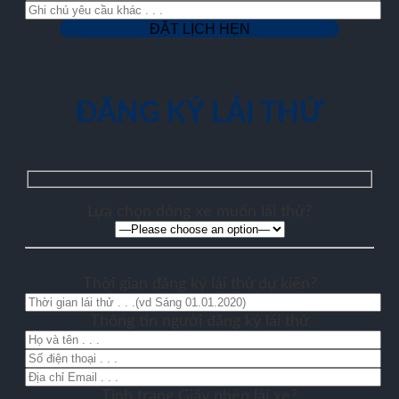
ĐĂNG KÝ LÁI THỬ
Lựa chọn dòng xe muốn lái thử?
Thời gian đăng ký lái thử dự kiến?
Thông tin người đăng ký lái thử
Tình trạng Giấy phép lái xe?