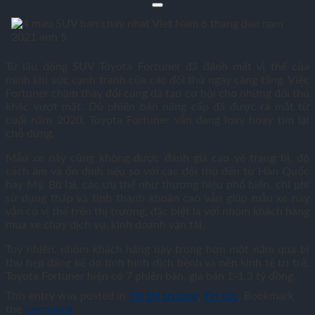
Từ lâu dòng SUV Toyota Fortuner đã đánh mất vị thế của
mình khi sức cạnh tranh của các đối thủ ngày càng tăng. Việc
Fortuner chậm thay đổi cũng đã tạo cơ hội cho những đối thủ
khác vượt mặt. Dù phiên bản nâng cấp đã được ra mắt từ
cuối năm 2020, Toyota Fortuner vẫn đang loay hoay tìm lại
chỗ đứng.
Mẫu xe này cũng không được đánh giá cao về trang bị, độ
cách âm và ổn định nếu so với các đối thủ đến từ Hàn Quốc
hay Mỹ. Bù lại, các ưu thế như thương hiệu phổ biến, chi phí
sử dụng thấp và tính thanh khoản cao vẫn giúp mẫu xe này
vẫn có vị thế trên thị trường, đặc biệt là với nhóm khách hàng
mua xe chạy dịch vụ, kinh doanh vận tải.
Tuy nhiên, nhóm khách hàng này trong hơn một năm qua bị
thu hẹp đáng kể do tình hình dịch bệnh và nền kinh tế trì trệ.
Toyota Fortuner hiện có 7 phiên bản, giá bán 1-
1,3 tỷ đồng
.
This entry was posted in
Tin thị trường
,
Tin tức
. Bookmark
the
permalink
.