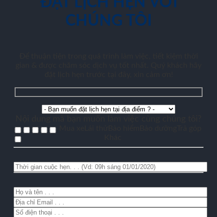
ĐẶT LỊCH HẸN VỚI
CHÚNG TÔI
Để thuận tiện trong quá trình làm việc, tiết kiệm thời
gian & được chăm sóc dịch vụ tốt nhất. Quý khách hãy
đặt lịch hẹn trước tại đây, xin cảm ơn!
Nội dung mà bạn muốn làm việc cùng chúng tôi?
Mua xe
Lái thử
Bảo hiểm
Bảo dưỡng
Trả góp
Khác