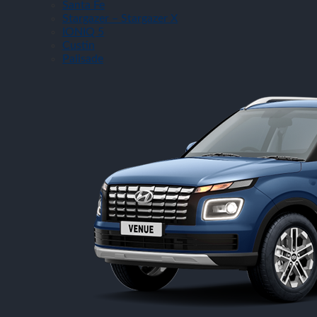
Santa Fe
Stargazer – Stargazer X
IONIQ 5
Custin
Palisade