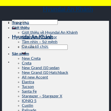
Skip
Hyundai An Khánh
to
content
Tìm
Trang chủ
kiếm:
Giới thiệu
Giới thiệu về Hyundai An Khánh
Hyundai An Khánh
Giới thiệu TC Motor
Tầm nhìn – Sứ mệnh
Tìm
Cơ cấu tổ chức
kiếm:
Sản phẩm
New Creta
Creta
New Grand i10 sedan
New Grand i10 Hatchback
All new Accent
Elantra
Tucson
Santa Fe
Stargazer – Stargazer X
IONIQ 5
Custin
Palisade