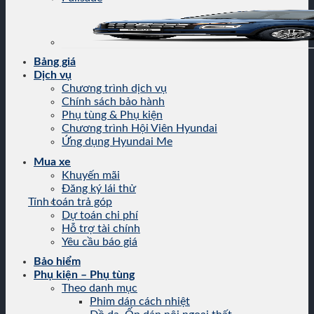
Bảng giá
Dịch vụ
Chương trình dịch vụ
Chính sách bảo hành
Phụ tùng & Phụ kiện
Chương trình Hội Viên Hyundai
Ứng dụng Hyundai Me
Mua xe
Khuyến mãi
Đăng ký lái thử
Tính toán trả góp
Dự toán chi phí
Hỗ trợ tài chính
Yêu cầu báo giá
Bảo hiểm
Phụ kiện – Phụ tùng
Theo danh mục
Phim dán cách nhiệt