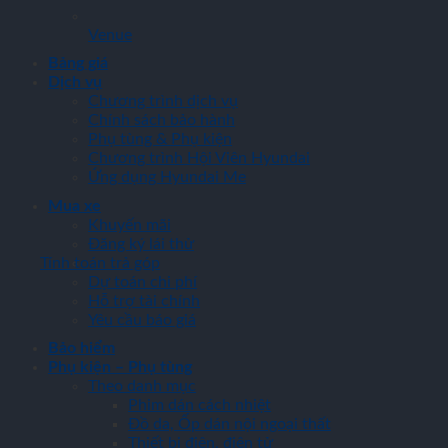
Venue
Bảng giá
Dịch vụ
Chương trình dịch vụ
Chính sách bảo hành
Phụ tùng & Phụ kiện
Chương trình Hội Viên Hyundai
Ứng dụng Hyundai Me
Mua xe
Khuyến mãi
Đăng ký lái thử
Tính toán trả góp
Dự toán chi phí
Hỗ trợ tài chính
Yêu cầu báo giá
Bảo hiểm
Phụ kiện – Phụ tùng
Theo danh mục
Phim dán cách nhiệt
Đồ da, Ốp dán nội ngoại thất
Thiết bị điện, điện tử