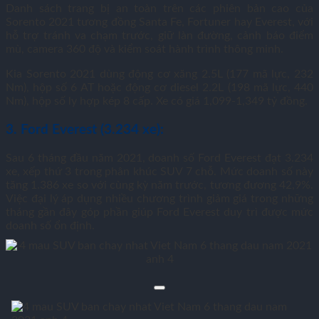
Danh sách trang bị an toàn trên các phiên bản cao của
Sorento 2021 tương đồng Santa Fe, Fortuner hay Everest, với
hỗ trợ tránh va chạm trước, giữ làn đường, cảnh báo điểm
mù, camera 360 độ và kiểm soát hành trình thông minh.
Kia Sorento 2021 dùng động cơ xăng 2.5L (177 mã lực, 232
Nm), hộp số 6 AT hoặc động cơ diesel 2.2L (198 mã lực, 440
Nm), hộp số ly hợp kép 8 cấp. Xe có giá 1,099-
1,349 tỷ đồng
.
3. Ford Everest (3.234 xe):
Sau 6 tháng đầu năm 2021, doanh số Ford Everest đạt 3.234
xe, xếp thứ 3 trong phân khúc SUV 7 chỗ. Mức doanh số này
tăng 1.386 xe so với cùng kỳ năm trước, tương đương 42,9%.
Việc đại lý áp dụng nhiều chương trình giảm giá trong những
tháng gần đây góp phần giúp Ford Everest duy trì được mức
doanh số ổn định.