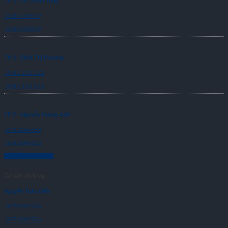
TP 1 - Lê Thiêm Tùng
0389798999
0389798999
TP 2 - Đinh Thị Phương
0981 213 132
0981 213 132
TP 5 - Nguyễn Hoàng Anh
0983046683
0983046683
CỐ VẤN DỊCH VỤ
Cố vấn dịch vụ
Nguyễn Tuấn Diễn
0978592526
0978592526