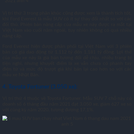
Vị trí thứ 3 trong phân khúc cũng được xem là thành tích tốt,
khi Ford Everest là mẫu SUV có ít sự thay đổi nhất so với các
đối thủ. Phiên bản nâng cấp của mẫu xe này được ra mắt tại
Việt Nam vào cuối năm ngoái, tuy nhiên không có quá nhiều
nâng cấp.
Ford Everest hiện được phân phối tại Việt Nam với 3 phiên
bản có giá dao động từ 1,112 tỷ đến
1,181 tỷ đồng
. Lợi thế
của mẫu xe này là giá bán tương đối dễ chịu, nhiều trang bị
tiện nghi, nhưng khuyết điểm là xe vẫn chưa có phanh tay
điện tử và mức độ trượt giá khi bán lại cao hơn so với các
mẫu xe Nhật Bản.
4. Toyota Fortuner (3.050 xe):
Vị trí thứ 4 thuộc về Toyota Fortuner. Mẫu SUV 7 chỗ này có
doanh số 6 tháng đầu năm 2021 đạt 3.050 xe, giảm 627 xe so
với cùng kỳ năm 2020, tương đương 17,1%.