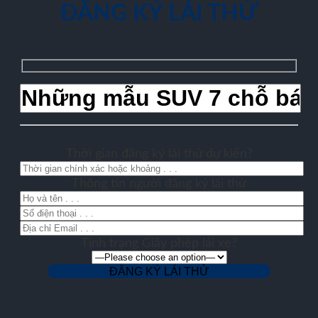
ĐĂNG KÝ LÁI THỬ
Thời gian đăng ký lái thử dự kiến?
Thông tin người đăng ký lái thử
Tình trạng Giấy phép lái xe?