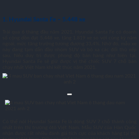
1. Hyundai Santa Fe – 5.448 xe
Trải qua 6 tháng đầu năm 2021, Hyundai Santa Fe có doanh
số cộng dồn đạt 5.448 xe, tăng 1.819 xe so với cùng kỳ năm
ngoái, mức tăng trưởng tương đương 33,4%. Nhờ đó, mẫu xe
này đang tạm dẫn đầu nhóm SUV và bỏ xa các đối thủ xếp
sau. Nếu duy trì được phong độ bán hàng như hiện tại,
Hyundai Santa Fe sẽ giữ được vị thế chiếc SUV 7 chỗ bán
chạy nhất Việt Nam khi kết thúc năm 2021.
Có thể nói Hyundai Santa Fe là dòng SUV 7 chỗ thành công
nhất trên thị trường ôtô Việt Nam. Mẫu SUV của Hàn Quốc
nhận được rất nhiều đánh giá tích cực của khách hàng tại thị