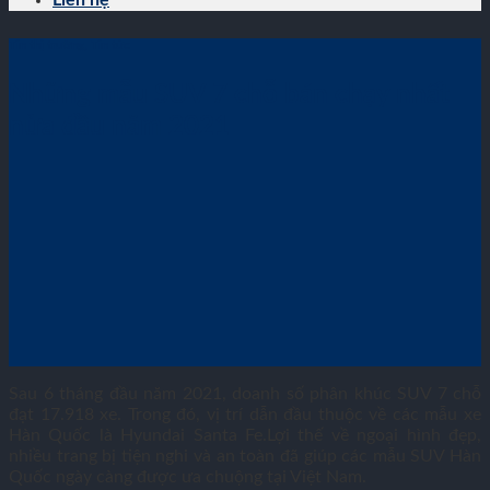
Liên hệ
Tin thị trường
,
Tin tức
Những mẫu SUV 7 chỗ bán chạy nhất
nửa đầu năm 2021
Sau 6 tháng đầu năm 2021, doanh số phân khúc SUV 7 chỗ
đạt 17.918 xe. Trong đó, vị trí dẫn đầu thuộc về các mẫu xe
Hàn Quốc là Hyundai Santa Fe.Lợi thế về ngoại hình đẹp,
nhiều trang bị tiện nghi và an toàn đã giúp các mẫu SUV Hàn
Quốc ngày càng được ưa chuộng tại Việt Nam.