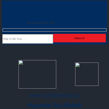
ĐĂNG KÝ MUA XE NGAY TRONG THÁNG
8
Để nhận ưu đãi lên đến
70.000.000đ
www.hyundaiankhanh.vn
Hyundai An Khánh