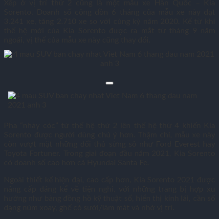
Xếp ở vị trí thứ 2 cũng là một mẫu xe Hàn Quốc – Kia
Sorento. Doanh số cộng dồn 6 tháng của mẫu xe này đạt
3.241 xe, tăng 2.710 xe so với cùng kỳ năm 2020. Kể từ khi
thế hệ mới của Kia Sorento được ra mắt từ tháng 9 năm
ngoái, vị thế của mẫu xe này cũng thay đổi.
Pha “nhảy cóc” từ thế hệ thứ 2 lên thế hệ thứ 4 khiến Kia
Sorento được người dùng chú ý hơn. Thậm chí, mẫu xe này
còn vượt mặt những đối thủ sừng sỏ như Ford Everest hay
Toyota Fortuner. Trong giai đoạn đầu năm 2021, Kia Sorento
có doanh số cao hơn cả Hyundai Santa Fe.
Ngoài thiết kế hiện đại, cao cấp hơn, Kia Sorento 2021 được
nâng cấp đáng kể về tiện nghi, với những trang bị hợp xu
hướng như bảng đồng hồ kỹ thuật số, hiển thị kính lái, cần số
dạng núm xoay, ghế có sưởi/làm mát và nhớ vị trí.