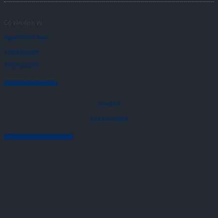
Cố vấn dịch vụ
Nguyễn Đình Sáng
0934550399
0934550399
CHĂM SÓC KHÁCH HÀNG
Tư vấn 1
02432039899
KẾT NỐI VỚI CHÚNG TÔI