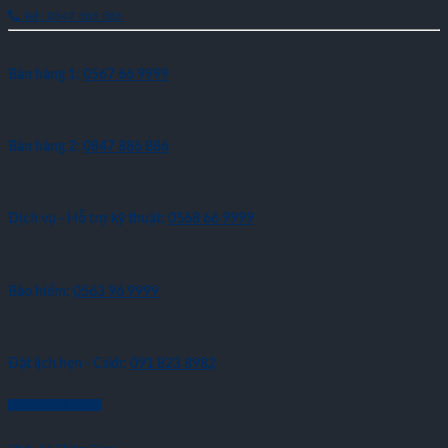
Tel : 0847 886 886
Bán hàng 1:
0567 66 9999
Bán hàng 2:
0847 886 886
Dịch vụ - Hỗ trợ kỹ thuật:
0568 66 9999
Bảo hiểm:
0563 96 9999
Đặt lịch hẹn - Cskh:
091 823 8982
LIÊN HỆ MUA XE