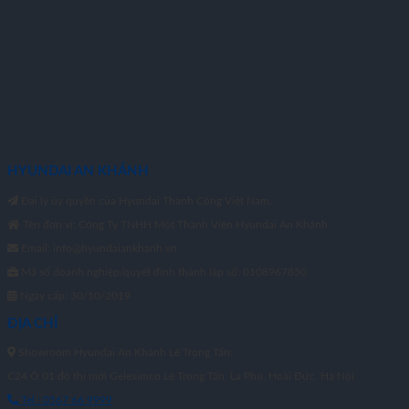
HYUNDAI AN KHÁNH
Đại lý ủy quyền của Hyundai Thành Công Việt Nam.
Tên đơn vị: Công Ty TNHH Một Thành Viên Hyundai An Khánh
Email: info@hyundaiankhanh.vn
Mã số doanh nghiệp/quyết định thành lập số: 0108967850
Ngày cấp: 30/10/2019
ĐỊA CHỈ
Showroom Hyundai An Khánh Lê Trọng Tấn:
C24 Ô 01 đô thị mới Geleximco Lê Trọng Tấn, La Phù, Hoài Đức, Hà Nội
Tel : 0567 66 9999