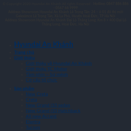
© Copyright 2020 Hyundai An Khánh All rights Reserved -
Hotline: 0847 886 886
- 0567 66 9999
Address Showroom Hyundai An Khánh Lê Trọng Tấn:
24 – ô 01 đô thị mới
Geleximco Lê Trọng Tấn, Xã La Phù, Huyện Hoài Đức, TP Hà Nội
Address Showroom Hyundai An Khánh Đại Lộ Thăng Long:
Km 8 + 400 Đại Lộ
Thăng Long, Hoài Đức, Hà Nội
Hyundai An Khánh
Trang chủ
Giới thiệu
Giới thiệu về Hyundai An Khánh
Giới thiệu TC Motor
Tầm nhìn – Sứ mệnh
Cơ cấu tổ chức
Sản phẩm
New Creta
Creta
New Grand i10 sedan
New Grand i10 Hatchback
All new Accent
Elantra
Tucson