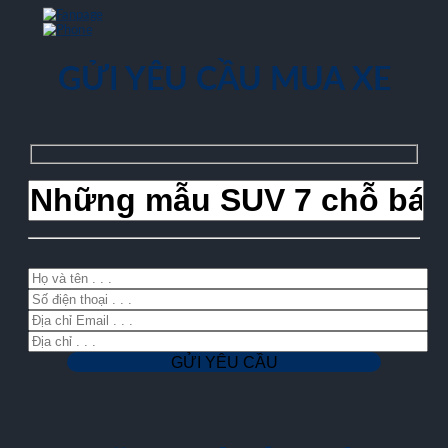
GỬI YÊU CẦU MUA XE