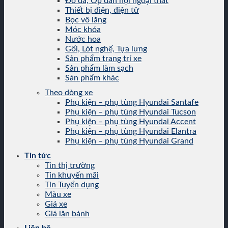
Đồ da, Ốp dán nội ngoại thất
Thiết bị điện, điện tử
Bọc vô lăng
Móc khóa
Nước hoa
Gối, Lót nghế, Tựa lưng
Sản phẩm trang trí xe
Sản phẩm làm sạch
Sản phẩm khác
Theo dòng xe
Phụ kiện – phụ tùng Hyundai Santafe
Phụ kiện – phụ tùng Hyundai Tucson
Phụ kiện – phụ tùng Hyundai Accent
Phụ kiện – phụ tùng Hyundai Elantra
Phụ kiện – phụ tùng Hyundai Grand
Tin tức
Tin thị trường
Tin khuyến mãi
Tin Tuyển dụng
Màu xe
Giá xe
Giá lăn bánh