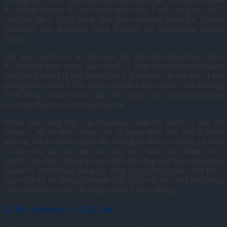
trường Việt Nam. Điều này thể hiện qua khảo sát của
Hyundai
An Khánh
về mức độ yêu thích dành cho 5 mẫu xe gầm cao 7
chỗ tầm giá 1-
1,3 tỷ đồng
, bao gồm Hyundai Santa Fe, Toyota
Fortuner, Kia Sorento, Ford Everest và Mitsubishi Pajero
Sport.
Kết quả, Santa Fe áp đảo các đối thủ khi nhận được hơn
42,2% lượt bình chọn. Xếp thứ 2 và 3 lần lượt là Sorento (gần
26%) và Everest (14%). Đáng chú ý, Fortuner chỉ xếp thứ 4 với
lượng bình chọn 9,7%. Cuối cùng là Pajero Sport với khoảng
7,9% tổng số lượt tham gia. Thứ hạng này cũng trùng khớp
với mức doanh số của các mẫu xe.
Phiên bản nâng cấp của Hyundai Santa Fe được ra mắt từ
tháng 5. Xe có nhiều nâng cấp về ngoại thất, đặc biệt ở phần
đầu xe. Cách bố trí cabin vẫn tương tự đời cũ nhưng có một
số thay đổi tạo cảm giác cao cấp hơn. Nâng cấp đáng chú ý
nhất là xe được trang bị cụm cần số bằng nút bấm. Hyundai
Santa Fe 2021 dùng động cơ xăng 2.5L (180 mã lực, 232 Nm),
hộp số 6 AT và động cơ diesel 2.2L (202 mã lực, 441 Nm), hộp
số ly hợp kép 8 cấp. Xe có giá 1,03-
1,34 tỷ đồng
.
2. Kia Sorento – 3.241 xe