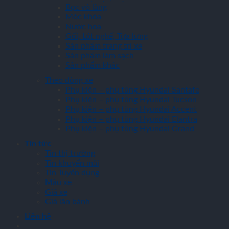
Bọc vô lăng
Móc khóa
Nước hoa
Gối, Lót nghế, Tựa lưng
Sản phẩm trang trí xe
Sản phẩm làm sạch
Sản phẩm khác
Theo dòng xe
Phụ kiện – phụ tùng Hyundai Santafe
Phụ kiện – phụ tùng Hyundai Tucson
Phụ kiện – phụ tùng Hyundai Accent
Phụ kiện – phụ tùng Hyundai Elantra
Phụ kiện – phụ tùng Hyundai Grand
Tin tức
Tin thị trường
Tin khuyến mãi
Tin Tuyển dụng
Màu xe
Giá xe
Giá lăn bánh
Liên hệ