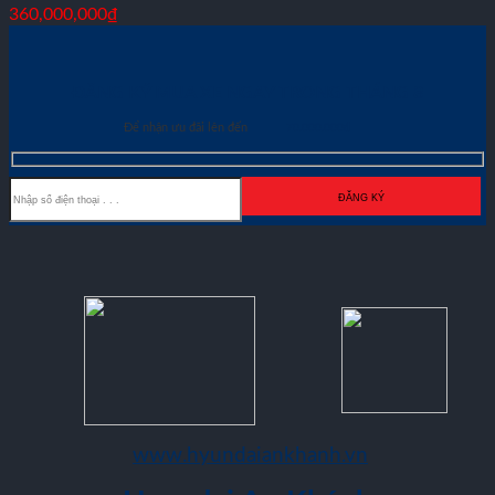
360,000,000
₫
ĐĂNG KÝ MUA XE NGAY TRONG THÁNG
8
Để nhận ưu đãi lên đến
70.000.000đ
www.hyundaiankhanh.vn