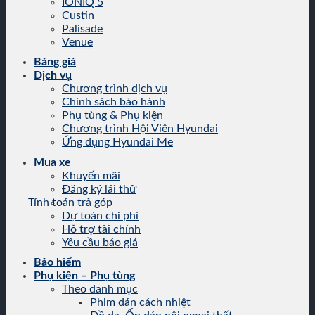
IONIQ 5
Custin
Palisade
Venue
Bảng giá
Dịch vụ
Chương trình dịch vụ
Chính sách bảo hành
Phụ tùng & Phụ kiện
Chương trình Hội Viên Hyundai
Ứng dụng Hyundai Me
Mua xe
Khuyến mãi
Đăng ký lái thử
Tính toán trả góp
Dự toán chi phí
Hỗ trợ tài chính
Yêu cầu báo giá
Bảo hiểm
Phụ kiện – Phụ tùng
Theo danh mục
Phim dán cách nhiệt