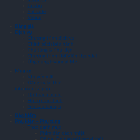
Custin
Palisade
Venue
Bảng giá
Dịch vụ
Chương trình dịch vụ
Chính sách bảo hành
Phụ tùng & Phụ kiện
Chương trình Hội Viên Hyundai
Ứng dụng Hyundai Me
Mua xe
Khuyến mãi
Đăng ký lái thử
Tính toán trả góp
Dự toán chi phí
Hỗ trợ tài chính
Yêu cầu báo giá
Bảo hiểm
Phụ kiện – Phụ tùng
Theo danh mục
Phim dán cách nhiệt
Đồ da, Ốp dán nội ngoại thất