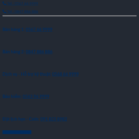
Tel : 0567 66 9999
Tel : 0847 886 886
Bán hàng 1:
0567 66 9999
Bán hàng 2:
0847 886 886
Dịch vụ - Hỗ trợ kỹ thuật:
0568 66 9999
Bảo hiểm:
0563 96 9999
Đặt lịch hẹn - Cskh:
091 823 8982
LIÊN HỆ MUA XE