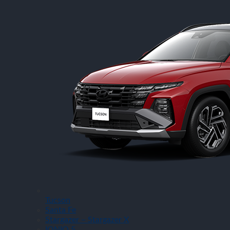
Tucson
Santa Fe
Stargazer – Stargazer X
IONIQ 5