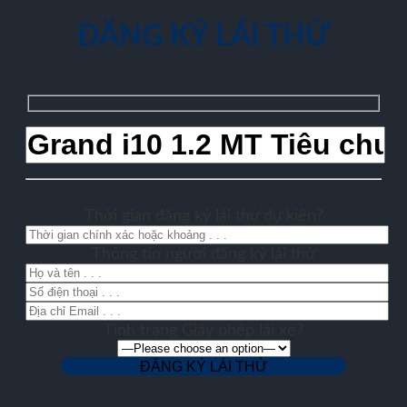
ĐĂNG KÝ LÁI THỬ
Thời gian đăng ký lái thử dự kiến?
Thông tin người đăng ký lái thử
Tình trạng Giấy phép lái xe?