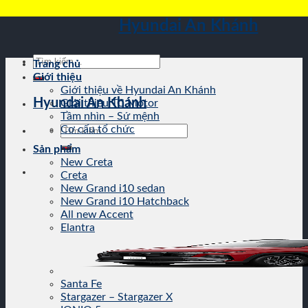
Skip
Hyundai An Khánh
to
content
Tìm
Trang chủ
kiếm:
Giới thiệu
Giới thiệu về Hyundai An Khánh
Hyundai An Khánh
Giới thiệu TC Motor
Tầm nhìn – Sứ mệnh
Tìm
Cơ cấu tổ chức
kiếm:
Sản phẩm
New Creta
Creta
New Grand i10 sedan
New Grand i10 Hatchback
All new Accent
Elantra
Santa Fe
Stargazer – Stargazer X