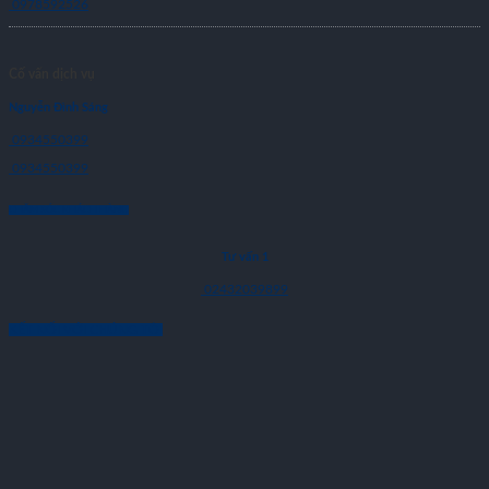
0978592526
Cố vấn dịch vụ
Nguyễn Đình Sáng
0934550399
0934550399
CHĂM SÓC KHÁCH HÀNG
Tư vấn 1
02432039899
KẾT NỐI VỚI CHÚNG TÔI