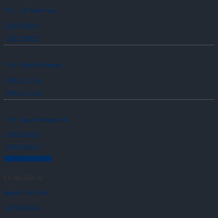
TP 1 - Lê Thiêm Tùng
0389798999
0389798999
TP 2 - Đinh Thị Phương
0981 213 132
0981 213 132
TP 5 - Nguyễn Hoàng Anh
0983046683
0983046683
CỐ VẤN DỊCH VỤ
Cố vấn dịch vụ
Nguyễn Tuấn Diễn
0978592526