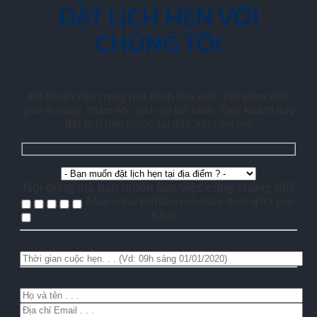
ĐẶT LỊCH HẸN VỚI
CHÚNG TÔI
Để thuận tiện trong quá trình làm việc, tiết kiệm thời
gian & được chăm sóc dịch vụ tốt nhất. Quý khách hãy
đặt lịch hẹn trước tại đây, xin cảm ơn!
Nội dung mà bạn muốn làm việc cùng chúng tôi?
Mua xe
Lái thử
Bảo hiểm
Bảo dưỡng
Trả góp
Khác