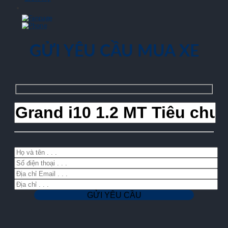
GỬI YÊU CẦU MUA XE