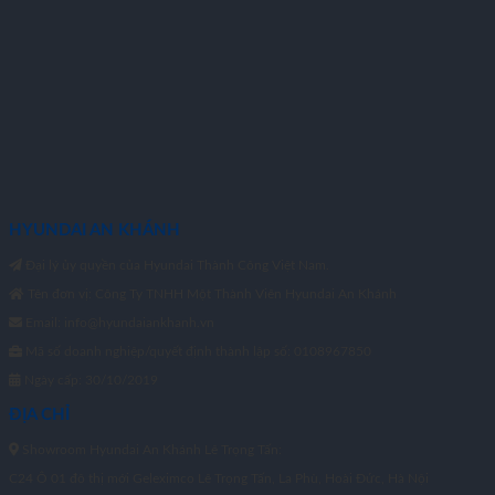
HYUNDAI AN KHÁNH
Đại lý ủy quyền của Hyundai Thành Công Việt Nam.
Tên đơn vị: Công Ty TNHH Một Thành Viên Hyundai An Khánh
Email: info@hyundaiankhanh.vn
Mã số doanh nghiệp/quyết định thành lập số: 0108967850
Ngày cấp: 30/10/2019
ĐỊA CHỈ
Showroom Hyundai An Khánh Lê Trọng Tấn:
C24 Ô 01 đô thị mới Geleximco Lê Trọng Tấn, La Phù, Hoài Đức, Hà Nội