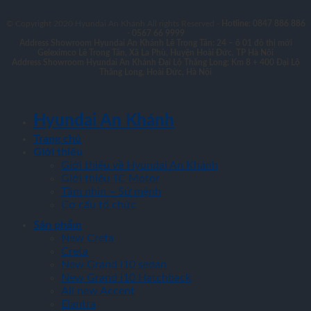
© Copyright 2020 Hyundai An Khánh All rights Reserved -
Hotline: 0847 886 886
- 0567 66 9999
Address Showroom Hyundai An Khánh Lê Trọng Tấn:
24 – ô 01 đô thị mới
Geleximco Lê Trọng Tấn, Xã La Phù, Huyện Hoài Đức, TP Hà Nội
Address Showroom Hyundai An Khánh Đại Lộ Thăng Long:
Km 8 + 400 Đại Lộ
Thăng Long, Hoài Đức, Hà Nội
Hyundai An Khánh
Trang chủ
Giới thiệu
Giới thiệu về Hyundai An Khánh
Giới thiệu TC Motor
Tầm nhìn – Sứ mệnh
Cơ cấu tổ chức
Sản phẩm
New Creta
Creta
New Grand i10 sedan
New Grand i10 Hatchback
All new Accent
Elantra