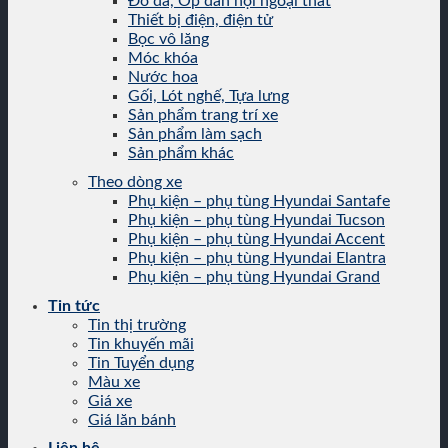
Đồ da, Ốp dán nội ngoại thất
Thiết bị điện, điện tử
Bọc vô lăng
Móc khóa
Nước hoa
Gối, Lót nghế, Tựa lưng
Sản phẩm trang trí xe
Sản phẩm làm sạch
Sản phẩm khác
Theo dòng xe
Phụ kiện – phụ tùng Hyundai Santafe
Phụ kiện – phụ tùng Hyundai Tucson
Phụ kiện – phụ tùng Hyundai Accent
Phụ kiện – phụ tùng Hyundai Elantra
Phụ kiện – phụ tùng Hyundai Grand
Tin tức
Tin thị trường
Tin khuyến mãi
Tin Tuyển dụng
Màu xe
Giá xe
Giá lăn bánh