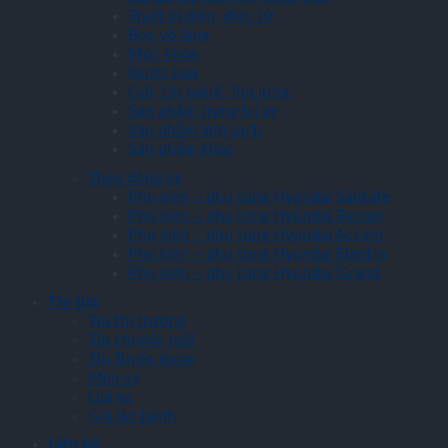
Thiết bị điện, điện tử
Bọc vô lăng
Móc khóa
Nước hoa
Gối, Lót nghế, Tựa lưng
Sản phẩm trang trí xe
Sản phẩm làm sạch
Sản phẩm khác
Theo dòng xe
Phụ kiện – phụ tùng Hyundai Santafe
Phụ kiện – phụ tùng Hyundai Tucson
Phụ kiện – phụ tùng Hyundai Accent
Phụ kiện – phụ tùng Hyundai Elantra
Phụ kiện – phụ tùng Hyundai Grand
Tin tức
Tin thị trường
Tin khuyến mãi
Tin Tuyển dụng
Màu xe
Giá xe
Giá lăn bánh
Liên hệ