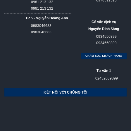
0978592526
0981 213 132
0981 213 132
TP 5 - Nguyễn Hoàng Anh
Cố vấn dịch vụ
0983046683
Nguyễn Đình Sáng
0983046683
0934550399
0934550399
CHĂM SÓC KHÁCH HÀNG
Tư vấn 1
02432039899
KẾT NỐI VỚI CHÚNG TÔI