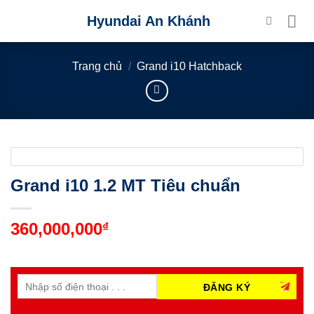
Skip
Hyundai An Khánh
to
content
Trang chủ
/
Grand i10 Hatchback
Grand i10 1.2 MT Tiêu chuẩn
360,000,000
₫