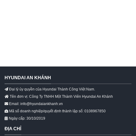
HYUNDAI AN KHÁNH
Đại lý ủy quyền của Hyundai Thành Công Việt Nam.
Tên đơn vị: Công Ty TNHH Một Thành Viên Hyundai An Khánh
Email: info@hyundaiankhanh.vn
Mã số doanh nghiệp/quyết định thành lập số: 0108967850
Ngày cấp: 30/10/2019
ĐỊA CHỈ