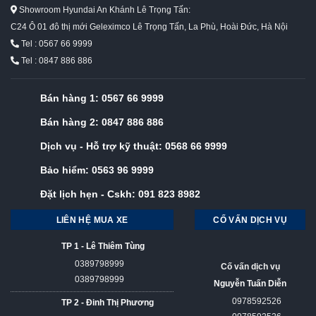
Showroom Hyundai An Khánh Lê Trọng Tấn:
C24 Ô 01 đô thị mới Geleximco Lê Trọng Tấn, La Phù, Hoài Đức, Hà Nội
Tel : 0567 66 9999
Tel : 0847 886 886
Bán hàng 1:
0567 66 9999
Bán hàng 2:
0847 886 886
Dịch vụ - Hỗ trợ kỹ thuật:
0568 66 9999
Bảo hiểm:
0563 96 9999
Đặt lịch hẹn - Cskh:
091 823 8982
LIÊN HỆ MUA XE
CỐ VẤN DỊCH VỤ
TP 1 - Lê Thiêm Tùng
0389798999
Cố vấn dịch vụ
0389798999
Nguyễn Tuấn Diễn
0978592526
TP 2 - Đinh Thị Phương