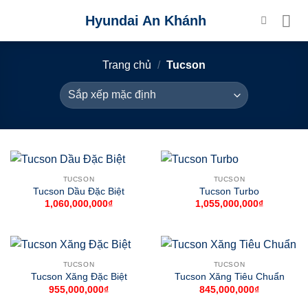
Skip
Hyundai An Khánh
to
content
Trang chủ
/
Tucson
TUCSON
TUCSON
Tucson Dầu Đặc Biệt
Tucson Turbo
1,060,000,000
₫
1,055,000,000
₫
TUCSON
TUCSON
Tucson Xăng Đặc Biệt
Tucson Xăng Tiêu Chuẩn
955,000,000
₫
845,000,000
₫