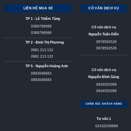
LIÊN HỆ MUA XE
CỐ VẤN DỊCH VỤ
TP 1 - Lê Thiêm Tùng
0389798999
Cố vấn dịch vụ
0389798999
Nguyễn Tuấn Diễn
0978592526
TP 2 - Đinh Thị Phương
0978592526
0981 213 132
0981 213 132
TP 5 - Nguyễn Hoàng Anh
Cố vấn dịch vụ
0983046683
Nguyễn Đình Sáng
0983046683
0934550399
0934550399
CHĂM SÓC KHÁCH HÀNG
Tư vấn 1
02432039899