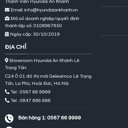
Thành Viên Hyundai An Khánh
Email: info@hyundaiankhanh.vn
Mã số doanh nghiệp/quyết định
thành lập số: 0108967850
Ngày cấp: 30/10/2019
ĐỊA CHỈ
Showroom Hyundai An Khánh Lê
Trọng Tấn:
C24 Ô 01 đô thị mới Geleximco Lê Trọng
Tấn, La Phù, Hoài Đức, Hà Nội
Tel : 0567 66 9999
Tel : 0847 886 886
Bán hàng 1:
0567 66 9999