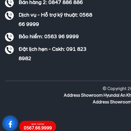
Bán hàng 2:
0847 886 886
Dịch vụ - Hỗ trợ kỹ thuật:
0568
66 9999
Bảo hiểm:
0563 96 9999
Đặt lịch hẹn - Cskh:
091 823
8982
© Copyright 2
Address Showroom Hyundai An Kh
Address Showroom 
BÁN HÀNG
0567.66.9999