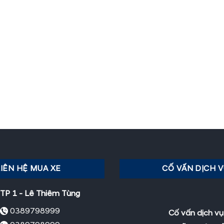
LIÊN HỆ MUA XE
CỐ VẤN DỊCH 
TP 1 - Lê Thiêm Tùng
0389798999
Cố vấn dịch vụ