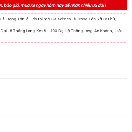
vấn, báo giá, mua xe ngay hôm nay để nhận nhiều ưu đãi !
 Trọng Tấn: ô 1 đô thị mới Geleximco Lê Trọng Tấn, xã La Phù,
ại Lộ Thăng Long: Km 8 + 400 Đại Lộ Thăng Long, An Khánh, Hoài