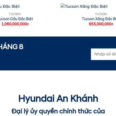
TUCSON
TUCSON
ucson Dầu Đặc Biệt
Tucson Xăng Đặc B
1,060,000,000
₫
955,000,000
₫
THÁNG
8
Hyundai An Khánh
Đại lý ủy quyền chính thức của