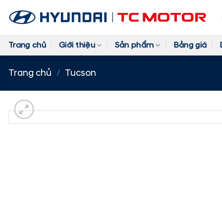
Skip
to
content
Trang chủ
Giới thiệu
Sản phẩm
Bảng giá
Trang chủ
/
Tucson