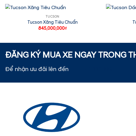
TUCSON
Tucson Xăng Tiêu Chuẩn
T
845,000,000
₫
ĐĂNG KÝ MUA XE NGAY TRONG 
Để nhận ưu đãi lên đến
70.000.000đ