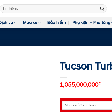
Tìm
kiếm:
Dịch vụ
Mua xe
Bảo hiểm
Phụ kiện – Phụ tùng
Tucson Tur
1,055,000,000
₫