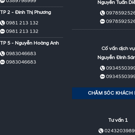
0389798999
Nguyễn Tuấn Di
TP 2 - Đinh Thị Phương
097859252
097859252
0981 213 132
0981 213 132
TP 5 - Nguyễn Hoàng Anh
Cố vấn dịch vụ
0983046683
Nguyễn Đình Sá
0983046683
093455039
093455039
CHĂM SÓC KHÁCH
Tư vấn 1
0243203989