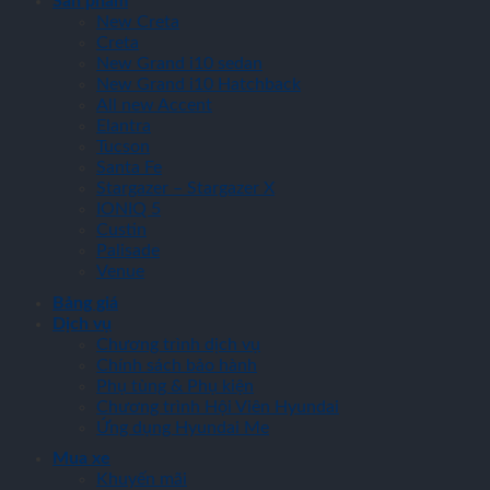
Sản phẩm
New Creta
Creta
New Grand i10 sedan
New Grand i10 Hatchback
All new Accent
Elantra
Tucson
Santa Fe
Stargazer – Stargazer X
IONIQ 5
Custin
Palisade
Venue
Bảng giá
Dịch vụ
Chương trình dịch vụ
Chính sách bảo hành
Phụ tùng & Phụ kiện
Chương trình Hội Viên Hyundai
Ứng dụng Hyundai Me
Mua xe
Khuyến mãi