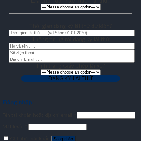
Lựa chọn dòng xe muốn lái thử?
Thời gian đăng ký lái thử dự kiến?
Thông tin người đăng ký lái thử
Tình trạng Giấy phép lái xe?
Đăng nhập
Tên tài khoản hoặc địa chỉ email
*
Mật khẩu
*
Ghi nhớ mật khẩu
Đăng nhập