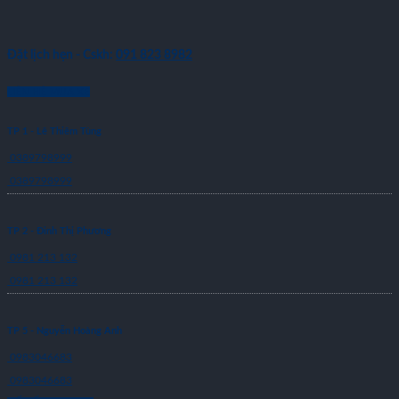
Đặt lịch hẹn - Cskh:
091 823 8982
LIÊN HỆ MUA XE
TP 1 - Lê Thiêm Tùng
0389798999
0389798999
TP 2 - Đinh Thị Phương
0981 213 132
0981 213 132
TP 5 - Nguyễn Hoàng Anh
0983046683
0983046683