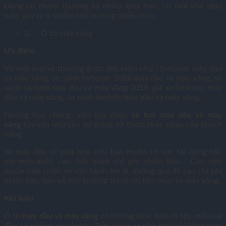
Động cơ diesel thường xả nhiều khói hơn, có mùi khó chịu
hơn, gây ra ô nhiễm môi trường nhiều hơn.
2. Ô tô máy xăng
Ưu điểm
Về một loại xe thường được tìm kiếm như : fortuner máy dầu
và máy xăng, so sánh fortuner 2018 máy dầu và máy xăng, so
sánh santafe máy dầu và máy xăng 2019, giá xe fortuner máy
dầu và máy xăng, so sánh santafe máy dầu và máy xăng…
Nhưng tựu chung, việc lựa chọn
xe hơi máy dầu và máy
xăng
tùy vào nhu cầu sử dụng, sở thích khác nhau của khách
hàng.
Xe máy dầu sẽ phù hợp nếu bạn muốn có sức tải hàng tốt,
mô-men-xoắn cao, tiết kiệm chi phí nhiên liệu. Còn nếu
muốn một chiếc xe vận hành êm ái, không quá đề cao chi phí
nhiên liệu, bảo vệ môi trường thì sẽ ưu tiên mua xe máy xăng.
Kết luận
Ô tô
máy dầu và máy xăng
có những khác biệt rõ rệt, mỗi loại
đều có những ưu nhược điểm riêng và phù hợp với từng mục