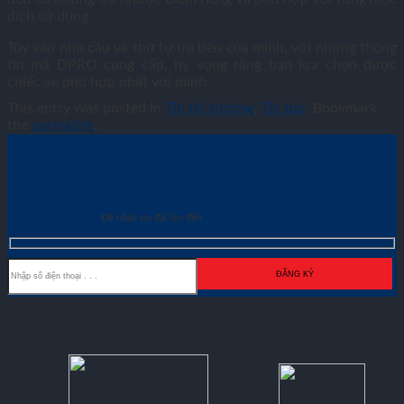
đích sử dụng.
Tùy vào nhu cầu và thứ tự ưu tiên của mình, với những thông
tin mà DPRO cung cấp, hy vọng rằng bạn lựa chọn được
chiếc xe phù hợp nhất với mình.
This entry was posted in
Tin thị trường
,
Tin tức
. Bookmark
the
permalink
.
ĐĂNG KÝ MUA XE NGAY TRONG THÁNG
8
Để nhận ưu đãi lên đến
70.000.000đ