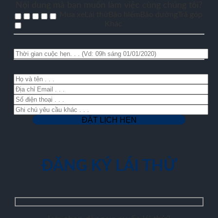
Nội dung mà bạn muốn làm việc cùng chúng tôi?
Mua xe
Lái thử
Bảo hiểm
Bảo dưỡng
Trả góp
Khác
ĐĂNG KÝ LÁI THỬ