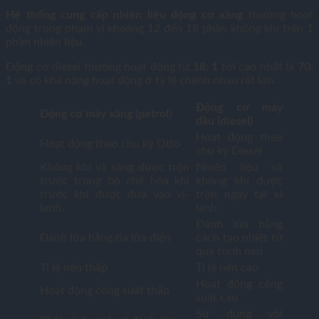
Hệ thống cung cấp nhiên liệu động cơ xăng
thường hoạt
động trong phạm vi khoảng 12 đến 18 phần không khí trên 1
phần nhiên liệu.
Động cơ diesel thường hoạt động từ
18: 1
tới cao nhất là
70:
1
và có khả năng hoạt động ở tỷ lệ chênh nhau rất lớn.
Động cơ máy
Động cơ máy xăng (petrol)
dầu (diesel)
Hoạt động theo
Hoạt động theo chu kỳ Otto
chu kỳ Diesel
Không khí và xăng được trộn
Nhiên liệu và
trước trong bộ chế hòa khí
không khí được
trước khi được đưa vào xi-
trộn ngay tại xi
lanh.
lanh
Đánh lửa bằng
Đánh lửa bằng tia lửa điện
cách tạo nhiệt từ
quá trình nén
Tỉ lệ nén thấp
Tỉ lệ nén cao
Hoạt động công
Hoạt động công suất thấp
suất cao
Sử dụng vòi