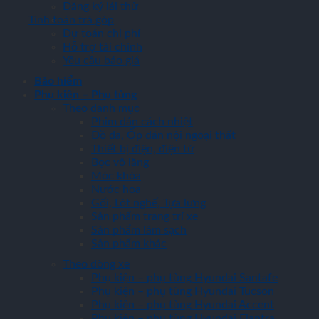
Đăng ký lái thử
Tính toán trả góp
Dự toán chi phí
Hỗ trợ tài chính
Yêu cầu báo giá
Bảo hiểm
Phụ kiện – Phụ tùng
Theo danh mục
Phim dán cách nhiệt
Đồ da, Ốp dán nội ngoại thất
Thiết bị điện, điện tử
Bọc vô lăng
Móc khóa
Nước hoa
Gối, Lót nghế, Tựa lưng
Sản phẩm trang trí xe
Sản phẩm làm sạch
Sản phẩm khác
Theo dòng xe
Phụ kiện – phụ tùng Hyundai Santafe
Phụ kiện – phụ tùng Hyundai Tucson
Phụ kiện – phụ tùng Hyundai Accent
Phụ kiện – phụ tùng Hyundai Elantra