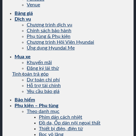
Venue
Bảng giá
Dịch vụ
Chương trình dịch vụ
Chính sách bảo hành
Phụ tùng & Phụ kiện
Chương trình Hội Viên Hyundai
Ứng dụng Hyundai Me
Mua xe
Khuyến mãi
Đăng ký lái thử
Tính toán trả góp
Dự toán chi phí
Hỗ trợ tài chính
Yêu cầu báo giá
Bảo hiểm
Phụ kiện – Phụ tùng
Theo danh mục
Phim dán cách nhiệt
Đồ da, Ốp dán nội ngoại thất
Thiết bị điện, điện tử
Bọc vô lăng