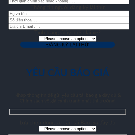
Thông tin người đăng ký lái thử
Tình trạng Giấy phép lái xe?
YÊU CẦU BÁO GIÁ
Nhập thông tin để gửi yêu cầu tải báo giá đầy đủ &
Chính sách về giá cạnh tranh nhất thị trường!
Lựa chọn dòng xe cần tải Báo giá đầy đủ