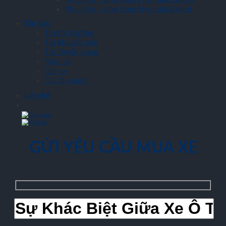
Phụ kiện – phụ tùng Hyundai Grand
Tin tức
Tin thị trường
Tin khuyến mãi
Tin Tuyển dụng
Màu xe
Giá xe
Giá lăn bánh
Liên hệ
GỬI YÊU CẦU MUA XE