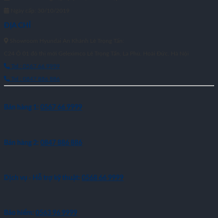
Ngày cấp: 30/10/2019
ĐỊA CHỈ
Showroom Hyundai An Khánh Lê Trọng Tấn:
C24 Ô 01 đô thị mới Geleximco Lê Trọng Tấn, La Phù, Hoài Đức, Hà Nội
Tel : 0567 66 9999
Tel : 0847 886 886
Bán hàng 1:
0567 66 9999
Bán hàng 2:
0847 886 886
Dịch vụ - Hỗ trợ kỹ thuật:
0568 66 9999
Bảo hiểm:
0563 96 9999