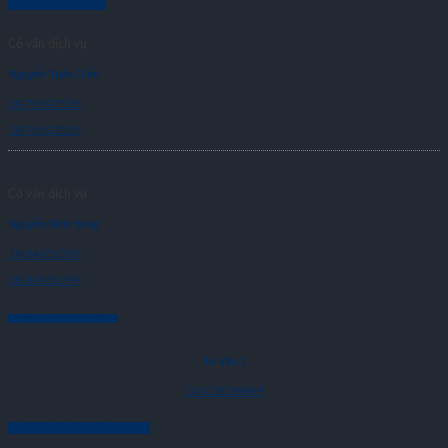
CỐ VẤN DỊCH VỤ
Cố vấn dịch vụ
Nguyễn Tuấn Diễn
0978592526
0978592526
Cố vấn dịch vụ
Nguyễn Đình Sáng
0934550399
0934550399
CHĂM SÓC KHÁCH HÀNG
Tư vấn 1
02432039899
KẾT NỐI VỚI CHÚNG TÔI