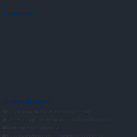
Hyundai An Khánh 1S
HYUNDAI AN KHÁNH
Đại lý ủy quyền của Hyundai Thành Công Việt Nam.
Tên đơn vị: Công Ty TNHH Một Thành Viên Hyundai An Khánh
Email: info@hyundaiankhanh.vn
Mã số doanh nghiệp/quyết định thành lập số: 0108967850