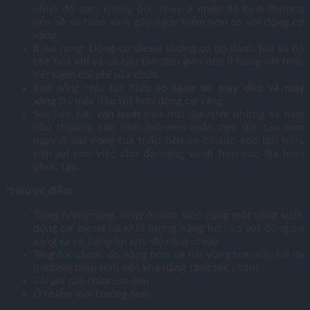
nhiệt độ cao, không bốc cháy ở nhiệt độ bình thường
nên sẽ an toàn và ít gây nguy hiểm hơn so với động cơ
xăng.
Ít hư hỏng:
Động cơ diesel không có bộ đánh lửa và bộ
chế hòa khí và có cấu tạo đơn giản nên ít hỏng vặt hơn,
tiết kiệm chi phí sửa chữa.
Khả năng chịu tải:
Nếu
so sánh xe máy dầu và máy
xăng
thì máy dầu tốt hơn động cơ xăng.
Sức kéo tốt, vận hành trên mọi địa hình:
những xe máy
dầu thường sản sinh mô-men-xoắn cực đại cao hơn
ngay ở dải vòng tua thấp nên xe có sức kéo lớn hơn,
tiện lợi cho việc chở đồ nặng và đi trên các địa hình
phức tạp.
*Nhược điểm
Trọng lượng nặng, tiếng ồn lớn:
Nếu cùng một công suất,
động cơ diesel có khối lượng nặng hơn so với động cơ
xăng và có tiếng ồn lớn, độ rung nhiều.
Tăng tốc chậm:
do nặng hơn và dải vòng tua máy tối đa
(redline) thấp hơn nên khả năng tăng tốc chậm.
Chi phí sửa chữa cao hơn
Ô nhiễm môi trường hơn: