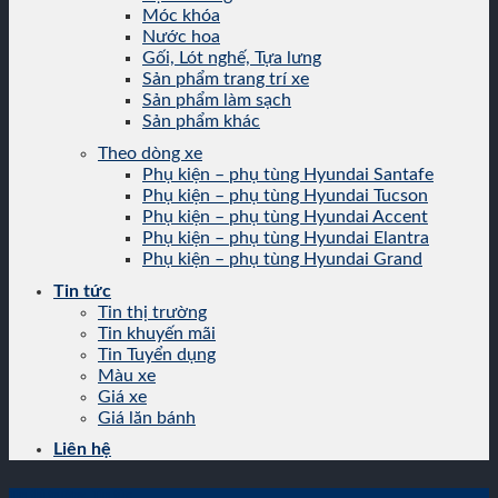
Móc khóa
Nước hoa
Gối, Lót nghế, Tựa lưng
Sản phẩm trang trí xe
Sản phẩm làm sạch
Sản phẩm khác
Theo dòng xe
Phụ kiện – phụ tùng Hyundai Santafe
Phụ kiện – phụ tùng Hyundai Tucson
Phụ kiện – phụ tùng Hyundai Accent
Phụ kiện – phụ tùng Hyundai Elantra
Phụ kiện – phụ tùng Hyundai Grand
Tin tức
Tin thị trường
Tin khuyến mãi
Tin Tuyển dụng
Màu xe
Giá xe
Giá lăn bánh
Liên hệ
Tin thị trường
,
Tin tức