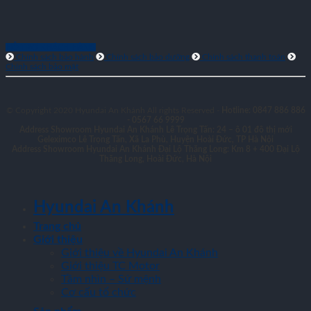
HỖ TRỢ KHÁCH HÀNG
Chính sách bảo hành
Chính sách bảo dưỡng
Chính sách thanh toán
Chính sách bảo mật
© Copyright 2020 Hyundai An Khánh All rights Reserved -
Hotline: 0847 886 886
- 0567 66 9999
Address Showroom Hyundai An Khánh Lê Trọng Tấn:
24 – ô 01 đô thị mới
Geleximco Lê Trọng Tấn, Xã La Phù, Huyện Hoài Đức, TP Hà Nội
Address Showroom Hyundai An Khánh Đại Lộ Thăng Long:
Km 8 + 400 Đại Lộ
Thăng Long, Hoài Đức, Hà Nội
Hyundai An Khánh
Trang chủ
Giới thiệu
Giới thiệu về Hyundai An Khánh
Giới thiệu TC Motor
Tầm nhìn – Sứ mệnh
Cơ cấu tổ chức