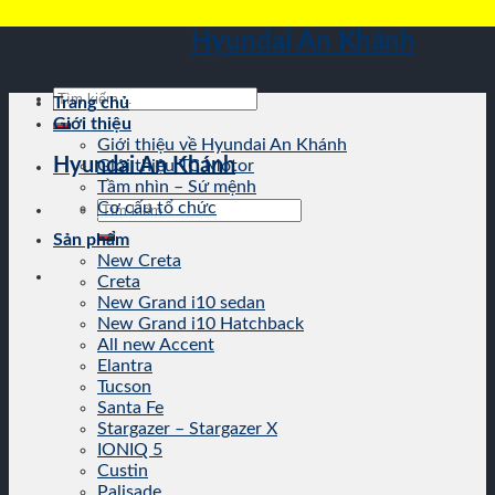
Skip
Hyundai An Khánh
to
content
Tìm
Trang chủ
kiếm:
Giới thiệu
Giới thiệu về Hyundai An Khánh
Hyundai An Khánh
Giới thiệu TC Motor
Tầm nhìn – Sứ mệnh
Tìm
Cơ cấu tổ chức
kiếm:
Sản phẩm
New Creta
Creta
New Grand i10 sedan
New Grand i10 Hatchback
All new Accent
Elantra
Tucson
Santa Fe
Stargazer – Stargazer X
IONIQ 5
Custin
Palisade