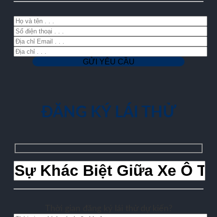
ĐĂNG KÝ LÁI THỬ
Thời gian đăng ký lái thử dự kiến?