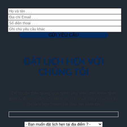
ĐẶT LỊCH HẸN VỚI
CHÚNG TÔI
Để thuận tiện trong quá trình làm việc, tiết kiệm thời
gian & được chăm sóc dịch vụ tốt nhất. Quý khách hãy
đặt lịch hẹn trước tại đây, xin cảm ơn!