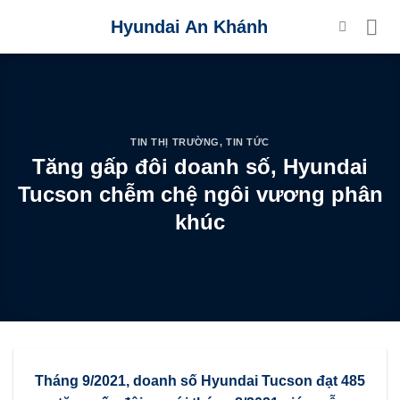
Skip
Hyundai An Khánh
to
content
TIN THỊ TRƯỜNG
,
TIN TỨC
Tăng gấp đôi doanh số, Hyundai
Tucson chễm chệ ngôi vương phân
khúc
Tháng 9/2021, doanh số Hyundai Tucson đạt 485