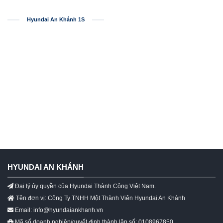
Hyundai An Khánh 1S
HYUNDAI AN KHÁNH
Đại lý ủy quyền của Hyundai Thành Công Việt Nam.
Tên đơn vị: Công Ty TNHH Một Thành Viên Hyundai An Khánh
Email: info@hyundaiankhanh.vn
Mã số doanh nghiệp/quyết định thành lập số: 0108967850