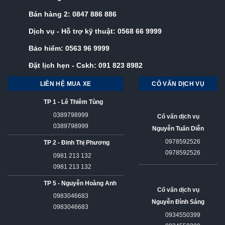
Bán hàng 2:
0847 886 886
Dịch vụ - Hỗ trợ kỹ thuật:
0568 66 9999
Bảo hiểm:
0563 96 9999
Đặt lịch hẹn - Cskh:
091 823 8982
LIÊN HỆ MUA XE
CỐ VẤN DỊCH VỤ
TP 1 - Lê Thiêm Tùng
0389798999
Cố vấn dịch vụ
0389798999
Nguyễn Tuấn Diễn
0978592526
TP 2 - Đinh Thị Phương
0978592526
0981 213 132
0981 213 132
TP 5 - Nguyễn Hoàng Anh
Cố vấn dịch vụ
0983046683
Nguyễn Đình Sáng
0983046683
0934550399