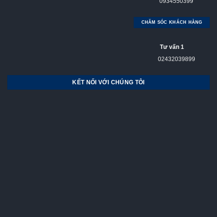
0934550399
CHĂM SÓC KHÁCH HÀNG
Tư vấn 1
02432039899
KẾT NỐI VỚI CHÚNG TÔI