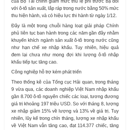
của Bộ Tài chính giảm mức thu lệ phí trước bạ đối
với ô-tô sản xuất, lắp ráp trong nước bằng 50% mức
thu hiện hành, và có hiệu lực thi hành từ ngày 1/12.
Ðây là một trong chuỗi hàng loạt giải pháp Chính
phủ liên tục ban hành trong các năm gần đây nhằm
khuyến khích ngành sản xuất ô-tô trong nước cũng
như hạn chế xe nhập khẩu. Tuy nhiên, hiệu quả
đem lại chưa như mong đợi khi lượng ô-tô nhập
khẩu tiếp tục tăng cao.
Công nghiệp hỗ trợ kém phát triển
Theo thống kê của Tổng cục Hải quan, trong tháng
9 vừa qua, các doanh nghiệp Việt Nam nhập khẩu
gần 8.700 ô-tô nguyên chiếc các loại, tương đương
giá trị khoảng 197 triệu USD. So với tháng 8, lượng
xe nhập giảm 15% về lượng và 13% về giá trị. Tuy
nhiên, lũy kế trong chín tháng, lượng xe nhập khẩu
về Việt Nam vẫn tăng cao, đạt 114.377 chiếc, tăng