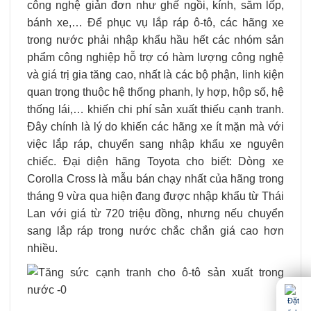
công nghệ giản đơn như ghế ngồi, kính, săm lốp,
bánh xe,… Ðể phục vụ lắp ráp ô-tô, các hãng xe
trong nước phải nhập khẩu hầu hết các nhóm sản
phẩm công nghiệp hỗ trợ có hàm lượng công nghệ
và giá trị gia tăng cao, nhất là các bộ phận, linh kiện
quan trọng thuộc hệ thống phanh, ly hợp, hộp số, hệ
thống lái,… khiến chi phí sản xuất thiếu cạnh tranh.
Ðây chính là lý do khiến các hãng xe ít mặn mà với
việc lắp ráp, chuyển sang nhập khẩu xe nguyên
chiếc. Ðại diện hãng Toyota cho biết: Dòng xe
Corolla Cross là mẫu bán chạy nhất của hãng trong
tháng 9 vừa qua hiện đang được nhập khẩu từ Thái
Lan với giá từ 720 triệu đồng, nhưng nếu chuyển
sang lắp ráp trong nước chắc chắn giá cao hơn
nhiều.