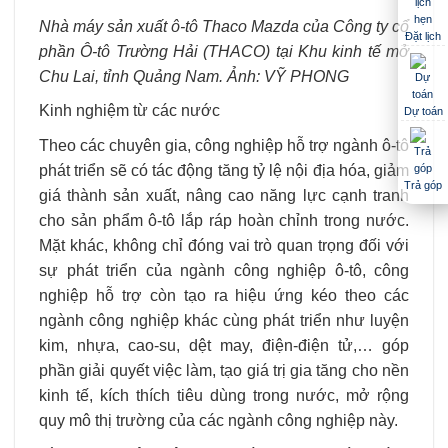
Nhà máy sản xuất ô-tô Thaco Mazda của Công ty cổ
Đặt lịch
phần Ô-tô Trường Hải (THACO) tại Khu kinh tế mở
Chu Lai, tỉnh Quảng Nam. Ảnh: VỸ PHONG
Kinh nghiệm từ các nước
Dự toán
Theo các chuyên gia, công nghiệp hỗ trợ ngành ô-tô
phát triển sẽ có tác động tăng tỷ lệ nội địa hóa, giảm
Trả góp
giá thành sản xuất, nâng cao năng lực cạnh tranh
cho sản phẩm ô-tô lắp ráp hoàn chỉnh trong nước.
Mặt khác, không chỉ đóng vai trò quan trọng đối với
sự phát triển của ngành công nghiệp ô-tô, công
nghiệp hỗ trợ còn tạo ra hiệu ứng kéo theo các
ngành công nghiệp khác cùng phát triển như luyện
kim, nhựa, cao-su, dệt may, điện-điện tử,… góp
phần giải quyết việc làm, tạo giá trị gia tăng cho nền
kinh tế, kích thích tiêu dùng trong nước, mở rộng
quy mô thị trường của các ngành công nghiệp này.