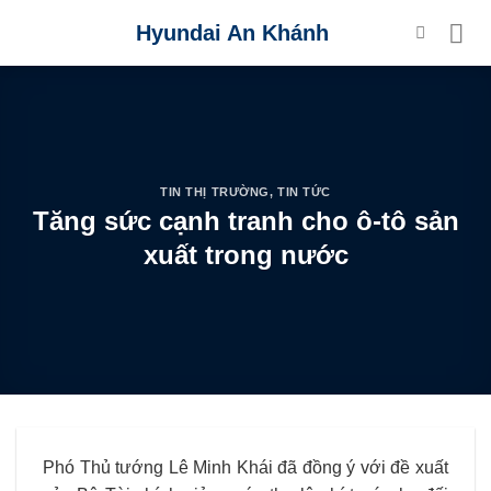
Skip
Hyundai An Khánh
to
content
TIN THỊ TRƯỜNG
,
TIN TỨC
Tăng sức cạnh tranh cho ô-tô sản
xuất trong nước
Phó Thủ tướng Lê Minh Khái đã đồng ý với đề xuất