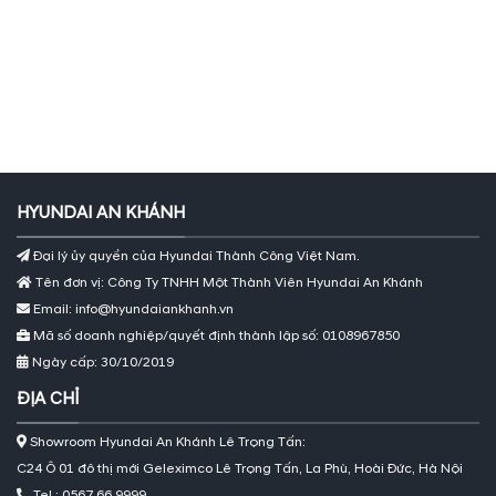
HYUNDAI AN KHÁNH
Đại lý ủy quyền của Hyundai Thành Công Việt Nam.
Tên đơn vị: Công Ty TNHH Một Thành Viên Hyundai An Khánh
Email: info@hyundaiankhanh.vn
Mã số doanh nghiệp/quyết định thành lập số: 0108967850
Ngày cấp: 30/10/2019
ĐỊA CHỈ
Showroom Hyundai An Khánh Lê Trọng Tấn:
C24 Ô 01 đô thị mới Geleximco Lê Trọng Tấn, La Phù, Hoài Đức, Hà Nội
Tel : 0567 66 9999