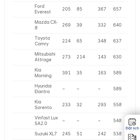
Ford
205
85
367
657
Everest
Mazda CX-
269
39
332
640
8
Toyota
224
65
348
637
Camry
Mitsubishi
273
214
143
630
Attrage
Kia
391
35
163
589
Morning
Hyundai
–
–
–
589
Elantra
Kia
233
32
293
558
Sorento
Vinfast Lux
–
–
–
548
SA2.0
Đặt lịch
Suzuki XL7
245
51
242
538