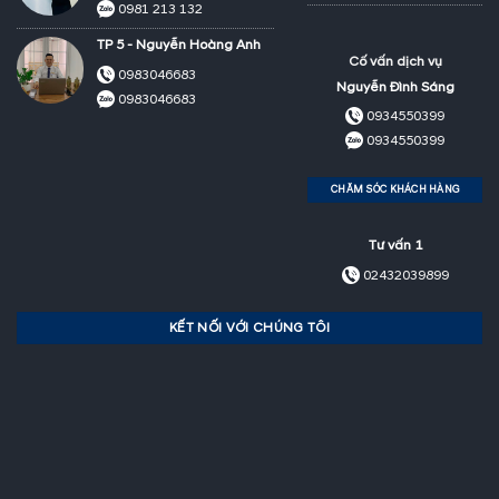
0981 213 132
TP 5 - Nguyễn Hoàng Anh
Cố vấn dịch vụ
0983046683
Nguyễn Đình Sáng
0983046683
0934550399
0934550399
CHĂM SÓC KHÁCH HÀNG
Tư vấn 1
02432039899
KẾT NỐI VỚI CHÚNG TÔI