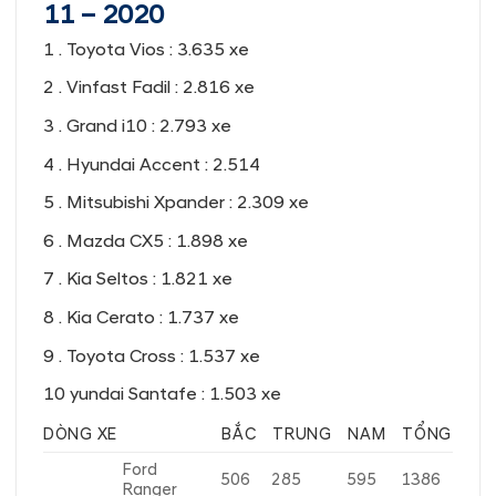
11 – 2020
1 . Toyota Vios
: 3.635 xe ️
2 . Vinfast Fadil
: 2.816 xe ️
3 . Grand i10
: 2.793 xe ️
4 . Hyundai Accent
: 2.514 ️
5 . Mitsubishi Xpander
: 2.309 xe
6 . Mazda CX5
: 1.898 xe
7 . Kia Seltos
: 1.821 xe
8 . Kia Cerato
: 1.737 xe
9 . Toyota Cross
: 1.537 xe
10 yundai Santafe
: 1.503 xe
DÒNG XE
BẮC
TRUNG
NAM
TỔNG
Ford
506
285
595
1386
Ranger