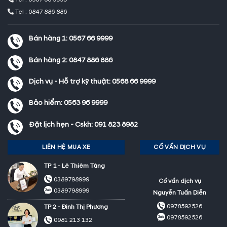
Tel : 0847 886 886
Bán hàng 1:
0567 66 9999
Bán hàng 2:
0847 886 886
Dịch vụ - Hỗ trợ kỹ thuật:
0568 66 9999
Bảo hiểm:
0563 96 9999
Đặt lịch hẹn - Cskh:
091 823 8982
LIÊN HỆ MUA XE
CỐ VẤN DỊCH VỤ
TP 1 - Lê Thiêm Tùng
0389798999
Cố vấn dịch vụ
0389798999
Nguyễn Tuấn Diễn
0978592526
TP 2 - Đinh Thị Phương
0978592526
0981 213 132