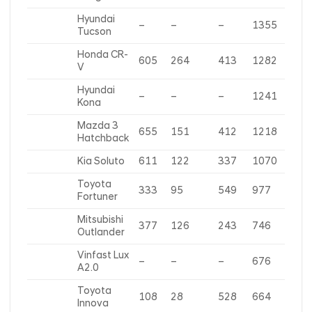
Hyundai
–
–
–
1355
Tucson
Honda CR-
605
264
413
1282
V
Hyundai
–
–
–
1241
Kona
Mazda 3
655
151
412
1218
Hatchback
Kia Soluto
611
122
337
1070
Toyota
333
95
549
977
Fortuner
Mitsubishi
377
126
243
746
Outlander
Vinfast Lux
–
–
–
676
A2.0
Toyota
108
28
528
664
Innova