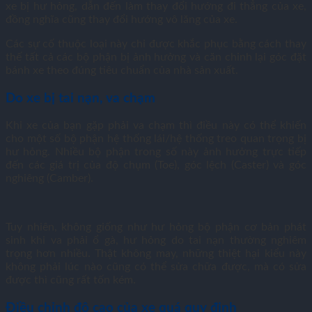
xe bị hư hỏng, dẫn đến làm thay đổi hướng đi thẳng của xe,
đồng nghĩa cũng thay đổi hướng vô lăng của xe.
Các sự cố thuộc loại này chỉ được khắc phục bằng cách thay
thế tất cả các bộ phận bị ảnh hưởng và căn chỉnh lại góc đặt
bánh xe theo đúng tiêu chuẩn của nhà sản xuất.
Do xe bị tai nạn, va chạm
Khi xe của bạn gặp phải va chạm thì điều này có thể khiến
cho một số bộ phận hệ thống lái/hệ thống treo quan trọng bị
hư hỏng. Nhiều bộ phận trong số này ảnh hưởng trực tiếp
đến các giá trị của độ chụm (Toe), góc lệch (Caster) và góc
nghiêng (Camber).
Tuy nhiên, không giống như hư hỏng bộ phận cơ bản phát
sinh khi va phải ổ gà, hư hỏng do tai nạn thường nghiêm
trọng hơn nhiều. Thật không may, những thiệt hại kiểu này
không phải lúc nào cũng có thể sửa chữa được, mà có sửa
được thì cũng rất tốn kém.
Điều chỉnh độ cao của xe quá quy định