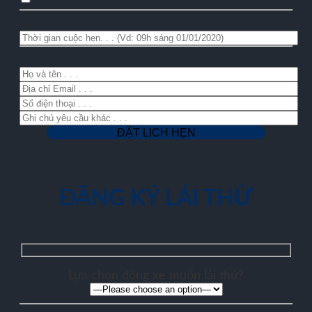
ĐĂNG KÝ LÁI THỬ
Lựa chọn dòng xe muốn lái thử?