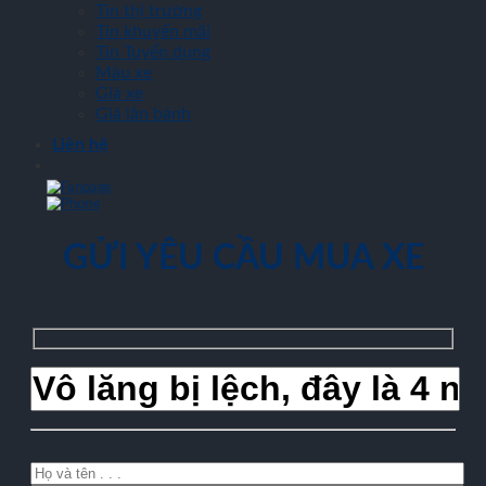
Tin thị trường
Tin khuyến mãi
Tin Tuyển dụng
Màu xe
Giá xe
Giá lăn bánh
Liên hệ
GỬI YÊU CẦU MUA XE