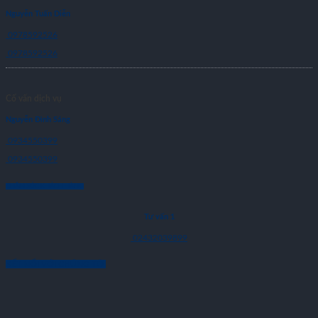
Nguyễn Tuấn Diễn
0978592526
0978592526
Cố vấn dịch vụ
Nguyễn Đình Sáng
0934550399
0934550399
CHĂM SÓC KHÁCH HÀNG
Tư vấn 1
02432039899
KẾT NỐI VỚI CHÚNG TÔI