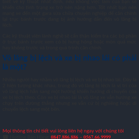
biết về kỹ thuật nhất định, nếu không việc làm của bạn sẽ
khiến cho tình trạng xe trở nên nặng hơn. Tốt nhất bạn nên
mang xe đến một gara sửa chữa chuyên nghiệp để căn chỉnh
lại trục bánh trước đang bị ảnh hưởng dẫn đến vô lăng bị
lệch.
Các kỹ thuật viên lành nghề sẽ cẩn thận kiểm tra các bộ phần
ở trục bánh trước xem có bị hưng hỏng hoặc mòn quá mức
hay không trước và trong quá trình căn chỉnh.
Vô lăng bị lệch và xe bị nhao lái có phải
là một?
Nhiều người hay nhầm vô lăng bị lệch và xe bị nhao lái. Đây là
2 hiện tượng khác nhau, trong đó vô lăng bị lệch là vị trí của
vô lăng lệch hẳn sang một hướng khiến hướng di chuyển của
xe bị lệch theo. Còn xe bị nhao lái là vô lăng xe vẫn hướng xe
chạy trên đường thẳng nhưng xe vẫn cứ bị nghiêng hoặc di
chuyển lệch sang một bên.
Mọi thông tin chi tiết vui lòng liên hệ ngay với chúng tôi
☎ Hotline Bán Hàng:
𝟎𝟖𝟒𝟕.𝟖𝟖𝟔.𝟖𝟖𝟔 – 𝟎𝟓𝟔𝟕.𝟔𝟔.𝟗𝟗𝟗𝟗