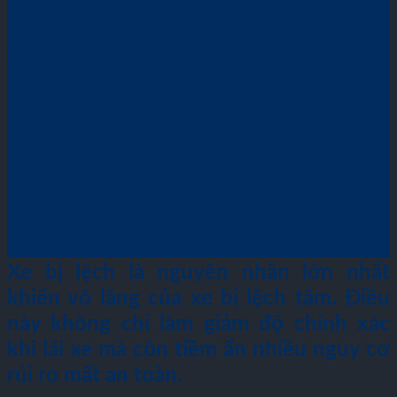
Vô lăng bị lệch, đây là 4 nguyên nhân
thường gặp
Xe bị lệch là nguyên nhân lớn nhất
khiến vô lăng của xe bị lệch tâm. Điều
này không chỉ làm giảm độ chính xác
khi lái xe mà còn tiềm ẩn nhiều nguy cơ
rủi ro mất an toàn.