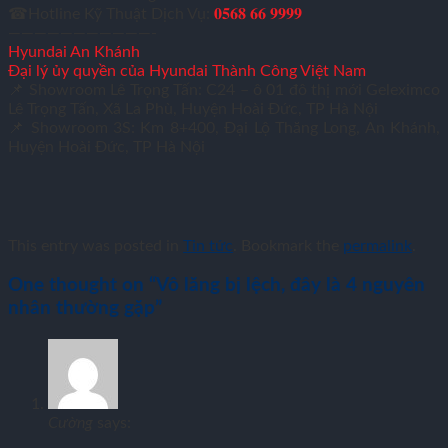
☎Hotline Kỹ Thuật Dịch Vụ:
𝟎𝟓𝟔𝟖 𝟔𝟔 𝟗𝟗𝟗𝟗
———————————-
Hyundai An Khánh
Đại lý ủy quyền của Hyundai Thành Công Việt Nam
📌 Showroom Lê Trọng Tấn: C24 – ô 01 đô thị mới Geleximco
Lê Trọng Tấn, Xã La Phù, Huyện Hoài Đức, TP Hà Nội
📌 Showroom 3S: Km 8+400, Đại Lộ Thăng Long, An Khánh,
Huyện Hoài Đức, TP Hà Nội
This entry was posted in
Tin tức
. Bookmark the
permalink
.
One thought on “
Vô lăng bị lệch, đây là 4 nguyên
nhân thường gặp
”
Cường
says: