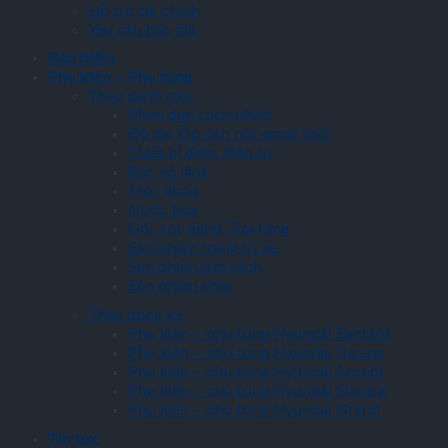
Hỗ trợ tài chính
Yêu cầu báo giá
Bảo hiểm
Phụ kiện – Phụ tùng
Theo danh mục
Phim dán cách nhiệt
Đồ da, Ốp dán nội ngoại thất
Thiết bị điện, điện tử
Bọc vô lăng
Móc khóa
Nước hoa
Gối, Lót nghế, Tựa lưng
Sản phẩm trang trí xe
Sản phẩm làm sạch
Sản phẩm khác
Theo dòng xe
Phụ kiện – phụ tùng Hyundai Santafe
Phụ kiện – phụ tùng Hyundai Tucson
Phụ kiện – phụ tùng Hyundai Accent
Phụ kiện – phụ tùng Hyundai Elantra
Phụ kiện – phụ tùng Hyundai Grand
Tin tức