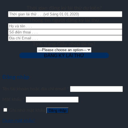
Thời gian đăng ký lái thử dự kiến?
Thông tin người đăng ký lái thử
Tình trạng Giấy phép lái xe?
Đăng nhập
Tên tài khoản hoặc địa chỉ email
*
Mật khẩu
*
Ghi nhớ mật khẩu
Đăng nhập
Quên mật khẩu?