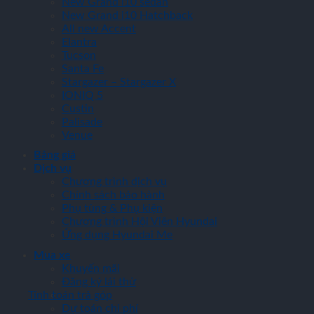
New Grand i10 sedan
New Grand i10 Hatchback
All new Accent
Elantra
Tucson
Santa Fe
Stargazer – Stargazer X
IONIQ 5
Custin
Palisade
Venue
Bảng giá
Dịch vụ
Chương trình dịch vụ
Chính sách bảo hành
Phụ tùng & Phụ kiện
Chương trình Hội Viên Hyundai
Ứng dụng Hyundai Me
Mua xe
Khuyến mãi
Đăng ký lái thử
Tính toán trả góp
Dự toán chi phí