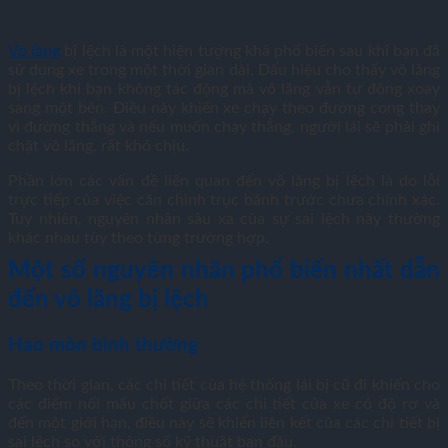
Vô lăng
bị lệch là một hiện tượng khá phổ biến sau khi bạn đã
sử dụng xe trong một thời gian dài. Dấu hiệu cho thấy vô lăng
bị lệch khi bạn không tác động mà vô lăng vẫn tự động xoay
sang một bên. Điều này khiến xe chạy theo đường cong thay
vì đường thẳng và nếu muốn chạy thẳng, người lái sẽ phải ghì
chặt vô lăng, rất khó chịu.
Phần lớn các vấn đề liên quan đến vô lăng bị lệch là do lỗi
trực tiếp của việc căn chỉnh trục bánh trước chưa chính xác.
Tuy nhiên, nguyên nhân sâu xa của sự sai lệch này thường
khác nhau tùy theo từng trường hợp.
Một số nguyên nhân phổ biến nhất dẫn
đến vô lăng bị lệch
Hao mòn bình thường
Theo thời gian, các chi tiết của hệ thống lái bị cũ đi khiến cho
các điểm nối mấu chốt giữa các chi tiết của xe có độ rơ và
đến một giới hạn, điều này sẽ khiến liên kết của các chi tiết bị
sai lệch so với thông số kỹ thuật ban đầu.