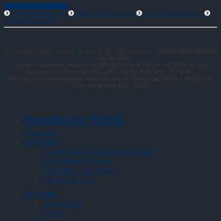
HỖ TRỢ KHÁCH HÀNG
Chính sách bảo hành
Chính sách bảo dưỡng
Chính sách thanh toán
Chính sách bảo mật
© Copyright 2020 Hyundai An Khánh All rights Reserved -
Hotline: 0847 886 886
- 0567 66 9999
Address Showroom Hyundai An Khánh Lê Trọng Tấn:
24 – ô 01 đô thị mới
Geleximco Lê Trọng Tấn, Xã La Phù, Huyện Hoài Đức, TP Hà Nội
Address Showroom Hyundai An Khánh Đại Lộ Thăng Long:
Km 8 + 400 Đại Lộ
Thăng Long, Hoài Đức, Hà Nội
Hyundai An Khánh
Trang chủ
Giới thiệu
Giới thiệu về Hyundai An Khánh
Giới thiệu TC Motor
Tầm nhìn – Sứ mệnh
Cơ cấu tổ chức
Sản phẩm
New Creta
Creta