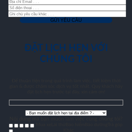
ĐẶT LỊCH HẸN VỚI
CHÚNG TÔI
Để thuận tiện trong quá trình làm việc, tiết kiệm thời
gian & được chăm sóc dịch vụ tốt nhất. Quý khách hãy
đặt lịch hẹn trước tại đây, xin cảm ơn!
Nội dung mà bạn muốn làm việc cùng chúng tôi?
Mua xe
Lái thử
Bảo hiểm
Bảo dưỡng
Trả góp
Khác