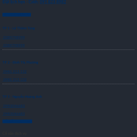
Đặt lịch hẹn - Cskh:
091 823 8982
LIÊN HỆ MUA XE
TP 1 - Lê Thiêm Tùng
0389798999
0389798999
TP 2 - Đinh Thị Phương
0981 213 132
0981 213 132
TP 5 - Nguyễn Hoàng Anh
0983046683
0983046683
CỐ VẤN DỊCH VỤ
Cố vấn dịch vụ