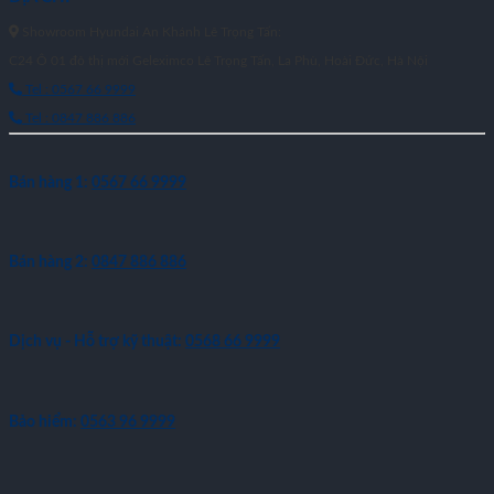
Showroom Hyundai An Khánh Lê Trọng Tấn:
C24 Ô 01 đô thị mới Geleximco Lê Trọng Tấn, La Phù, Hoài Đức, Hà Nội
Tel : 0567 66 9999
Tel : 0847 886 886
Bán hàng 1:
0567 66 9999
Bán hàng 2:
0847 886 886
Dịch vụ - Hỗ trợ kỹ thuật:
0568 66 9999
Bảo hiểm:
0563 96 9999