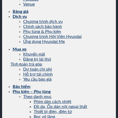
Venue
Bảng giá
Dịch vụ
Chương trình dịch vụ
Chính sách bảo hành
Phụ tùng & Phụ kiện
Chương trình Hội Viên Hyundai
Ứng dụng Hyundai Me
Mua xe
Khuyến mãi
Đăng ký lái thử
Tính toán trả góp
Dự toán chi phí
Hỗ trợ tài chính
Yêu cầu báo giá
Bảo hiểm
Phụ kiện – Phụ tùng
Theo danh mục
Phim dán cách nhiệt
Đồ da, Ốp dán nội ngoại thất
Thiết bị điện, điện tử
Bọc vô lăng