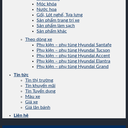
Móc khóa
Nước hoa
Gối, Lót nghế, Tựa lưng
Sản phẩm trang trí xe
Sản phẩm làm sạch
Sản phẩm khác
Theo dòng xe
Phụ kiện – phụ tùng Hyundai Santafe
Phụ kiện – phụ tùng Hyundai Tucson
Phụ kiện – phụ tùng Hyundai Accent
Phụ kiện – phụ tùng Hyundai Elantra
Phụ kiện – phụ tùng Hyundai Grand
Tin tức
Tin thị trường
Tin khuyến mãi
Tin Tuyển dụng
Màu xe
Giá xe
Giá lăn bánh
Liên hệ
Tin tức