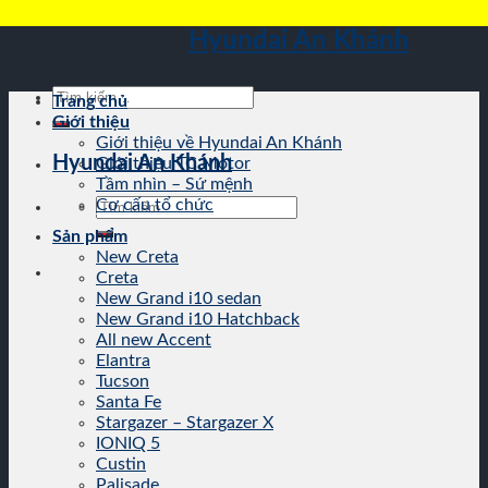
Skip
Hyundai An Khánh
to
content
Tìm
Trang chủ
kiếm:
Giới thiệu
Giới thiệu về Hyundai An Khánh
Hyundai An Khánh
Giới thiệu TC Motor
Tầm nhìn – Sứ mệnh
Tìm
Cơ cấu tổ chức
kiếm:
Sản phẩm
New Creta
Creta
New Grand i10 sedan
New Grand i10 Hatchback
All new Accent
Elantra
Tucson
Santa Fe
Stargazer – Stargazer X
IONIQ 5
Custin
Palisade