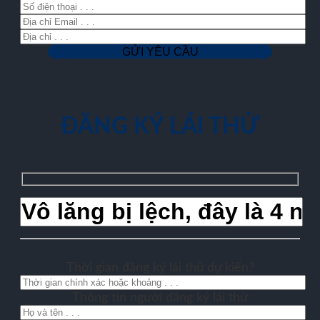
ĐĂNG KÝ LÁI THỬ
Thời gian đăng ký lái thử dự kiến?
Thông tin người đăng ký lái thử