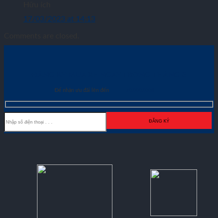
Hữu ích
17/03/2023 at 14:13
Comments are closed.
ĐĂNG KÝ MUA XE NGAY TRONG THÁNG
8
Để nhận ưu đãi lên đến
70.000.000đ