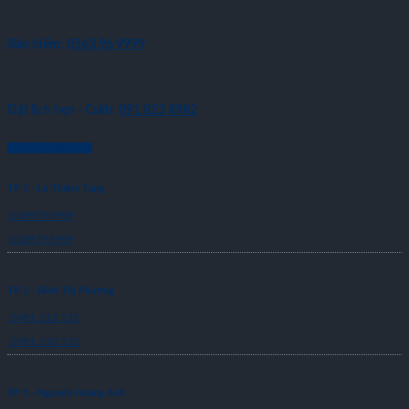
Bảo hiểm:
0563 96 9999
Đặt lịch hẹn - Cskh:
091 823 8982
LIÊN HỆ MUA XE
TP 1 - Lê Thiêm Tùng
0389798999
0389798999
TP 2 - Đinh Thị Phương
0981 213 132
0981 213 132
TP 5 - Nguyễn Hoàng Anh