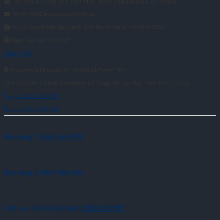
Tên đơn vị: Công Ty TNHH Một Thành Viên Hyundai An Khánh
Email: info@hyundaiankhanh.vn
Mã số doanh nghiệp/quyết định thành lập số: 0108967850
Ngày cấp: 30/10/2019
ĐỊA CHỈ
Showroom Hyundai An Khánh Lê Trọng Tấn:
C24 Ô 01 đô thị mới Geleximco Lê Trọng Tấn, La Phù, Hoài Đức, Hà Nội
Tel : 0567 66 9999
Tel : 0847 886 886
Bán hàng 1:
0567 66 9999
Bán hàng 2:
0847 886 886
Dịch vụ - Hỗ trợ kỹ thuật:
0568 66 9999