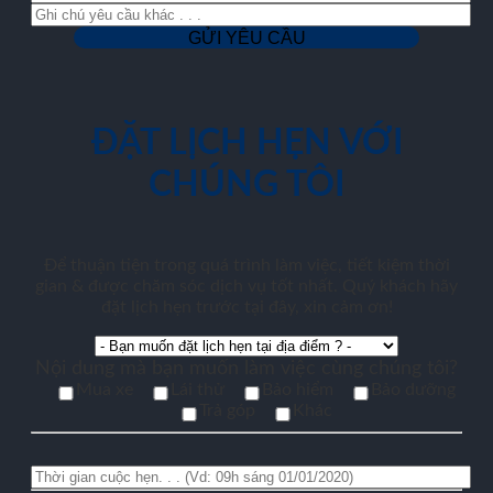
ĐẶT LỊCH HẸN VỚI
CHÚNG TÔI
Để thuận tiện trong quá trình làm việc, tiết kiệm thời
gian & được chăm sóc dịch vụ tốt nhất. Quý khách hãy
đặt lịch hẹn trước tại đây, xin cảm ơn!
Nội dung mà bạn muốn làm việc cùng chúng tôi?
Mua xe
Lái thử
Bảo hiểm
Bảo dưỡng
Trả góp
Khác