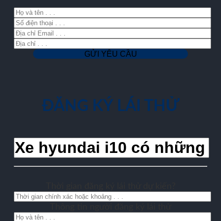
ĐĂNG KÝ LÁI THỬ
Thời gian đăng ký lái thử dự kiến?
Thông tin người đăng ký lái thử