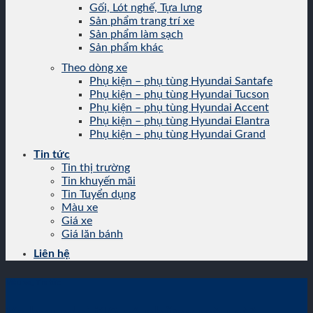
Gối, Lót nghế, Tựa lưng
Sản phẩm trang trí xe
Sản phẩm làm sạch
Sản phẩm khác
Theo dòng xe
Phụ kiện – phụ tùng Hyundai Santafe
Phụ kiện – phụ tùng Hyundai Tucson
Phụ kiện – phụ tùng Hyundai Accent
Phụ kiện – phụ tùng Hyundai Elantra
Phụ kiện – phụ tùng Hyundai Grand
Tin tức
Tin thị trường
Tin khuyến mãi
Tin Tuyển dụng
Màu xe
Giá xe
Giá lăn bánh
Liên hệ
Màu xe
,
Tin tức