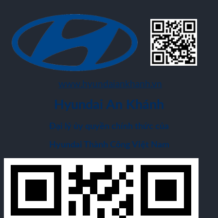
www.hyundaiankhanh.vn
Hyundai An Khánh
Đại lý ủy quyền chính thức của
Hyundai Thành Công Việt Nam