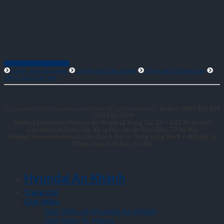
HỖ TRỢ KHÁCH HÀNG
Chính sách bảo hành
Chính sách bảo dưỡng
Chính sách thanh toán
Chính sách bảo mật
© Copyright 2020 Hyundai An Khánh All rights Reserved -
Hotline: 0847 886 886
- 0567 66 9999
Address Showroom Hyundai An Khánh Lê Trọng Tấn:
24 – ô 01 đô thị mới
Geleximco Lê Trọng Tấn, Xã La Phù, Huyện Hoài Đức, TP Hà Nội
Address Showroom Hyundai An Khánh Đại Lộ Thăng Long:
Km 8 + 400 Đại Lộ
Thăng Long, Hoài Đức, Hà Nội
Hyundai An Khánh
Trang chủ
Giới thiệu
Giới thiệu về Hyundai An Khánh
Giới thiệu TC Motor