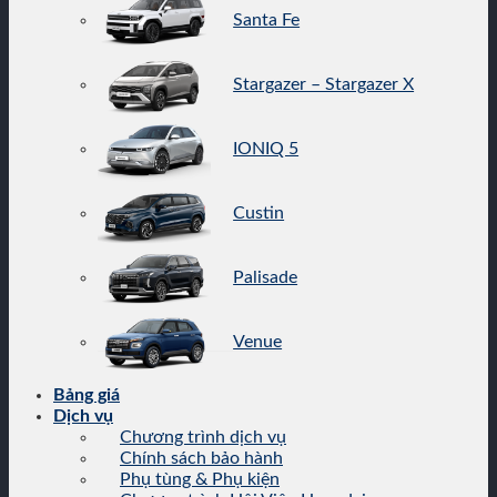
Santa Fe
Stargazer – Stargazer X
IONIQ 5
Custin
Palisade
Venue
Bảng giá
Dịch vụ
Chương trình dịch vụ
Chính sách bảo hành
Phụ tùng & Phụ kiện