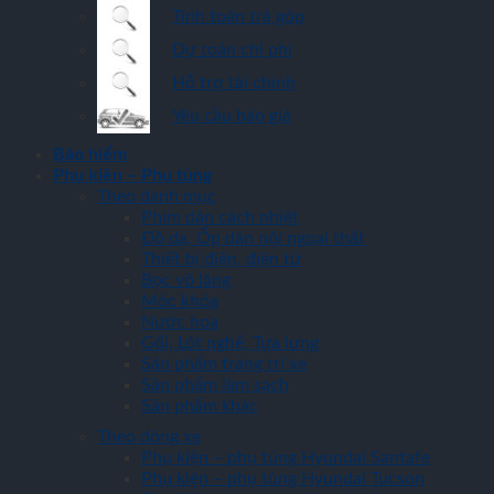
Tính toán trả góp
Dự toán chi phí
Hỗ trợ tài chính
Yêu cầu báo giá
Bảo hiểm
Phụ kiện – Phụ tùng
Theo danh mục
Phim dán cách nhiệt
Đồ da, Ốp dán nội ngoại thất
Thiết bị điện, điện tử
Bọc vô lăng
Móc khóa
Nước hoa
Gối, Lót nghế, Tựa lưng
Sản phẩm trang trí xe
Sản phẩm làm sạch
Sản phẩm khác
Theo dòng xe
Phụ kiện – phụ tùng Hyundai Santafe
Phụ kiện – phụ tùng Hyundai Tucson