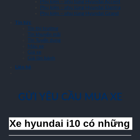
Phụ kiện – phụ tùng Hyundai Accent
Phụ kiện – phụ tùng Hyundai Elantra
Phụ kiện – phụ tùng Hyundai Grand
Tin tức
Tin thị trường
Tin khuyến mãi
Tin Tuyển dụng
Màu xe
Giá xe
Giá lăn bánh
Liên hệ
GỬI YÊU CẦU MUA XE