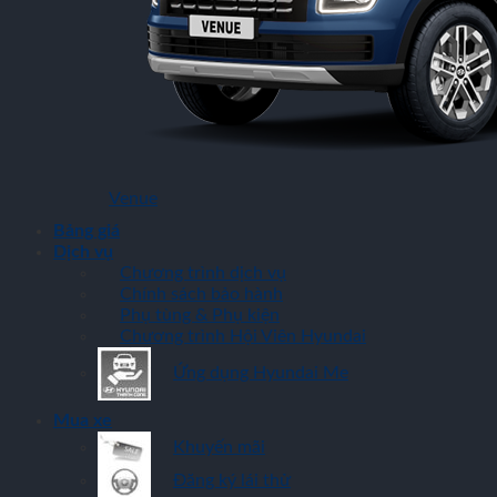
Venue
Bảng giá
Dịch vụ
Chương trình dịch vụ
Chính sách bảo hành
Phụ tùng & Phụ kiện
Chương trình Hội Viên Hyundai
Ứng dụng Hyundai Me
Mua xe
Khuyến mãi
Đăng ký lái thử