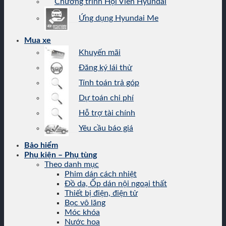
Chương trình Hội Viên Hyundai
Ứng dụng Hyundai Me
Mua xe
Khuyến mãi
Đăng ký lái thử
Tính toán trả góp
Dự toán chi phí
Hỗ trợ tài chính
Yêu cầu báo giá
Bảo hiểm
Phụ kiện – Phụ tùng
Theo danh mục
Phim dán cách nhiệt
Đồ da, Ốp dán nội ngoại thất
Thiết bị điện, điện tử
Bọc vô lăng
Móc khóa
Nước hoa