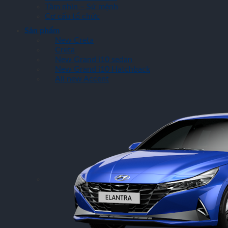
Tầm nhìn – Sứ mệnh
Cơ cấu tổ chức
Sản phẩm
New Creta
Creta
New Grand i10 sedan
New Grand i10 Hatchback
All new Accent