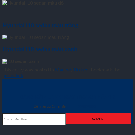
Hyundai i10 sedan màu trắng
Hyundai i10 sedan màu xanh
This entry was posted in
Màu xe
,
Tin tức
. Bookmark the
permalink
.
ĐĂNG KÝ MUA XE NGAY TRONG THÁNG
8
Để nhận ưu đãi lên đến
70.000.000đ