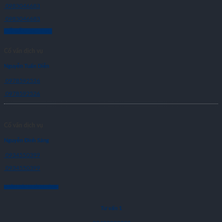
0983046683
0983046683
CỐ VẤN DỊCH VỤ
Cố vấn dịch vụ
Nguyễn Tuấn Diễn
0978592526
0978592526
Cố vấn dịch vụ
Nguyễn Đình Sáng
0934550399
0934550399
CHĂM SÓC KHÁCH HÀNG
Tư vấn 1