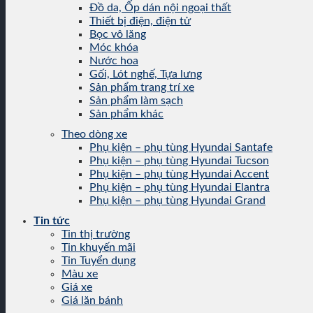
Đồ da, Ốp dán nội ngoại thất
Thiết bị điện, điện tử
Bọc vô lăng
Móc khóa
Nước hoa
Gối, Lót nghế, Tựa lưng
Sản phẩm trang trí xe
Sản phẩm làm sạch
Sản phẩm khác
Theo dòng xe
Phụ kiện – phụ tùng Hyundai Santafe
Phụ kiện – phụ tùng Hyundai Tucson
Phụ kiện – phụ tùng Hyundai Accent
Phụ kiện – phụ tùng Hyundai Elantra
Phụ kiện – phụ tùng Hyundai Grand
Tin tức
Tin thị trường
Tin khuyến mãi
Tin Tuyển dụng
Màu xe
Giá xe
Giá lăn bánh