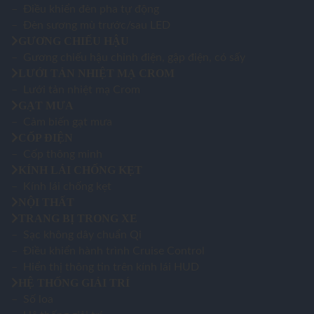
– Điều khiển đèn pha tự động
– Đèn sương mù trước/sau LED
GƯƠNG CHIẾU HẬU
– Gương chiếu hậu chỉnh điện, gập điện, có sấy
LƯỚI TẢN NHIỆT MẠ CROM
– Lưới tản nhiệt mạ Crom
GẠT MƯA
– Cảm biến gạt mưa
CỐP ĐIỆN
– Cốp thông minh
KÍNH LÁI CHỐNG KẸT
– Kính lái chống kẹt
NỘI THẤT
TRANG BỊ TRONG XE
– Sạc không dây chuẩn Qi
– Điều khiển hành trình Cruise Control
– Hiển thị thông tin trên kính lái HUD
HỆ THỐNG GIẢI TRÍ
– Số loa