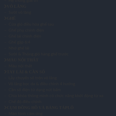
– Hệ thống giải trí
VÔ LĂNG
– Sưởi vô lăng
GHẾ
– Cửa gió điều hòa ghế sau
– Ghế phụ chỉnh điện
– Ghế lái chỉnh điện
– Ghế gập 6:4
– Nhớ ghế lái
– Sưởi & Thông gió hàng ghế trước
MÀU NỘI THẤT
– Màu nội thất
TAY LÁI & CẦN SỐ
– Lẫy chuyển số trên vô lăng
– Vô lăng bọc da & điều chỉnh 4 hướng
– Cần số điện tử dạng nút bấm
– Chìa khóa thông minh có chức năng khởi động từ xa
– Chế độ điều chỉnh
CỤM ĐỒNG HỒ VÀ BẢNG TÁPLÔ
– Màn hình cảm ứng