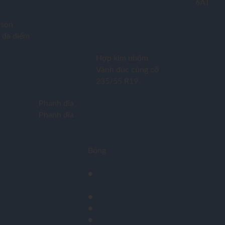
6AT
son
t đa điểm
Hợp kim nhôm
Vành đúc cùng cỡ
235/55 R19
Phanh đĩa
Phanh đĩa
Bóng
●
●
●
●