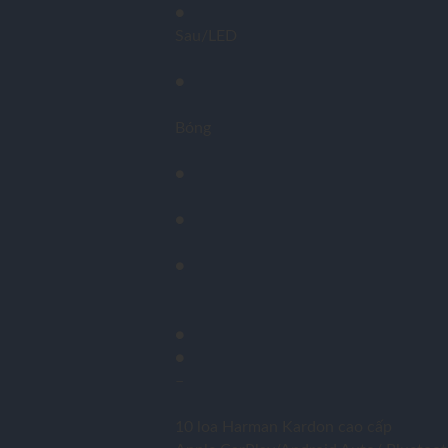
●
Sau/LED
●
Bóng
●
●
●
●
●
–
10 loa Harman Kardon cao cấp