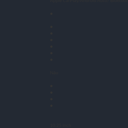
Apple CarPlay/Android Auto/ Bluetoo
●
●
●
●
●
●
●
Nâu
●
●
●
●
10.25 inch