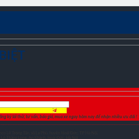
BIỆT
ng ký lái thử, tư vấn, báo giá, mua xe ngay hôm nay để nhận nhiều ưu đãi !
co Lê Trọng Tấn, xã La Phù, huyện Hoài Đức, TP Hà Nội
Lộ Thăng Long, An Khánh, Hoài Đức, Hà Nội