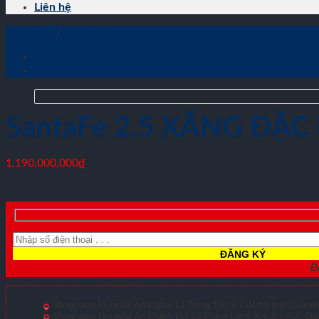
Liên hệ
Trang chủ
/
Santa Fe
SantaFe 2.5 XĂNG ĐẶC 
1,190,000,000
₫
Đă
Showroom Hyundai An Khánh Lê Trọng Tấn: ô 1 đô thị mới Gelexim
Showroom Hyundai An Khánh Đại Lộ Thăng Long: Km 8 + 400 Đại 