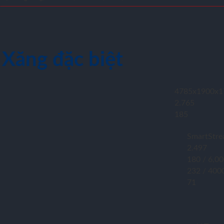
 Xăng đặc biệt
4785x1900x1
2.765
185
SmartStre
2.497
180 / 6,0
232 / 400
71