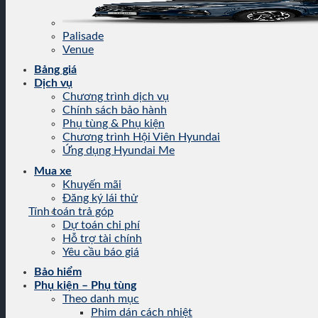
Palisade
Venue
Bảng giá
Dịch vụ
Chương trình dịch vụ
Chính sách bảo hành
Phụ tùng & Phụ kiện
Chương trình Hội Viên Hyundai
Ứng dụng Hyundai Me
Mua xe
Khuyến mãi
Đăng ký lái thử
Tính toán trả góp
Dự toán chi phí
Hỗ trợ tài chính
Yêu cầu báo giá
Bảo hiểm
Phụ kiện – Phụ tùng
Theo danh mục
Phim dán cách nhiệt