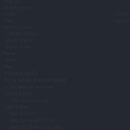
Hộp số
Hệ thống treo
Trước
McPher
Sau
Liên kế
Vành & Lốp xe
Chất liệu lazang
Lốp dự phòng
Thông số lốp
Phanh
Trước
Sau
NGOẠI THẤT
TAY NẮM CỬA MẠ CROM
– Tay nắm cửa mạ crom
CHẮN BÙN
– Chắn bùn trước sau
ĐÈN PHA
– Đèn Bi-LED
– Đèn hậu dạng LED 3D
– Đèn LED định vị ban ngày