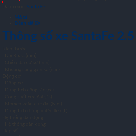
Danh mục:
Santa Fe
Mô tả
Đánh giá (0)
Thông số xe SantaFe 2.5
Kích thước
D x R x C (mm)
Chiều dài cơ sở (mm)
Khoảng sáng gầm xe (mm)
Động cơ
Động cơ
Dung tích công tác (cc)
Công suất cực đại (Ps)
Momen xoắn cực đại (N.m)
Dung tích thùng nhiên liệu (L)
Hệ thống dẫn động
Hệ thống dẫn động
Hộp số