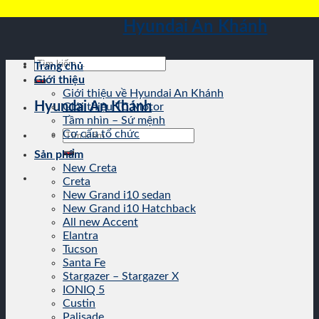
Skip
Hyundai An Khánh
to
content
Tìm
Trang chủ
kiếm:
Giới thiệu
Giới thiệu về Hyundai An Khánh
Hyundai An Khánh
Giới thiệu TC Motor
Tầm nhìn – Sứ mệnh
Tìm
Cơ cấu tổ chức
kiếm:
Sản phẩm
New Creta
Creta
New Grand i10 sedan
New Grand i10 Hatchback
All new Accent
Elantra
Tucson
Santa Fe
Stargazer – Stargazer X
IONIQ 5
Custin
Palisade