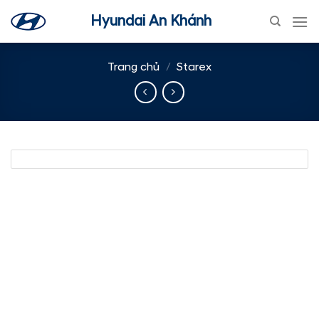
Skip
Hyundai An Khánh
to
content
Trang chủ
/
Starex