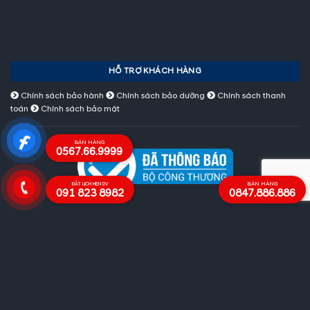
HỖ TRỢ KHÁCH HÀNG
Chính sách bảo hành
Chính sách bảo dưỡng
Chính sách thanh
toán
Chính sách bảo mật
BÁN HÀNG
0567.66.9999
BÁN HÀNG
ĐẶT LỊCH HẸN DV
091 823 8982
0847.886.886
© Copyright 2020 Hyundai An Khánh All rights Reserved -
Hotline:
0847 886 886 - 0567 66 9999
Address Showroom Hyundai An Khánh Lê Trọng Tấn:
24 – ô 01 đô thị
mới Geleximco Lê Trọng Tấn, Xã La Phù, Huyện Hoài Đức, TP Hà Nội
Address Showroom Hyundai An Khánh Đại Lộ Thăng Long:
Km 8 + 400
Đại Lộ Thăng Long, Hoài Đức, Hà Nội