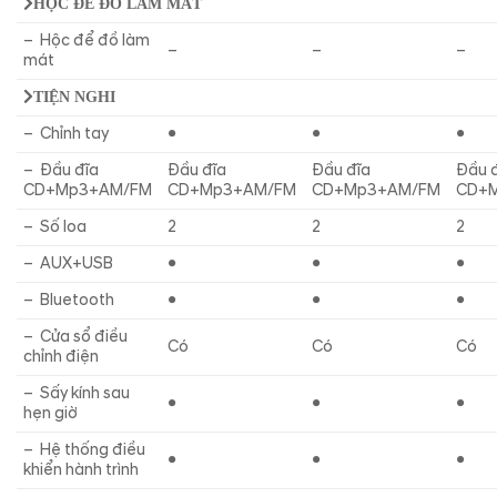
HỘC ĐỂ ĐỒ LÀM MÁT
– Hộc để đồ làm
–
–
–
mát
TIỆN NGHI
– Chỉnh tay
●
●
●
– Đầu đĩa
Đầu đĩa
Đầu đĩa
Đầu 
CD+Mp3+AM/FM
CD+Mp3+AM/FM
CD+Mp3+AM/FM
CD+
– Số loa
2
2
2
– AUX+USB
●
●
●
– Bluetooth
●
●
●
– Cửa sổ điều
Có
Có
Có
chỉnh điện
– Sấy kính sau
●
●
●
hẹn giờ
– Hệ thống điều
●
●
●
khiển hành trình