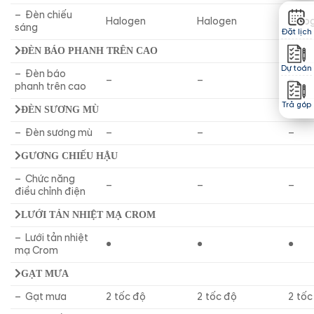
– Đèn chiếu
Halogen
Halogen
Halo
sáng
Đặt lịch
ĐÈN BÁO PHANH TRÊN CAO
Dự toán
– Đèn báo
–
–
–
phanh trên cao
Trả góp
ĐÈN SƯƠNG MÙ
– Đèn sương mù
–
–
–
GƯƠNG CHIẾU HẬU
– Chức năng
–
–
–
điều chỉnh điện
LƯỚI TẢN NHIỆT MẠ CROM
– Lưới tản nhiệt
●
●
●
mạ Crom
GẠT MƯA
– Gạt mưa
2 tốc độ
2 tốc độ
2 tốc