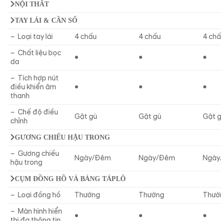
NỘI THẤT
TAY LÁI & CẦN SỐ
– Loại tay lái
4 chấu
4 chấu
4 ch
– Chất liệu bọc
●
●
●
da
– Tích hợp nút
điều khiển âm
●
●
●
thanh
– Chế độ điều
Gật gù
Gật gù
Gật 
chỉnh
GƯƠNG CHIẾU HẬU TRONG
– Gương chiếu
Ngày/Đêm
Ngày/Đêm
Ngày
hậu trong
CỤM ĐỒNG HỒ VÀ BẢNG TÁPLÔ
– Loại đồng hồ
Thường
Thường
Thườ
– Màn hình hiển
●
●
●
thị đa thông tin