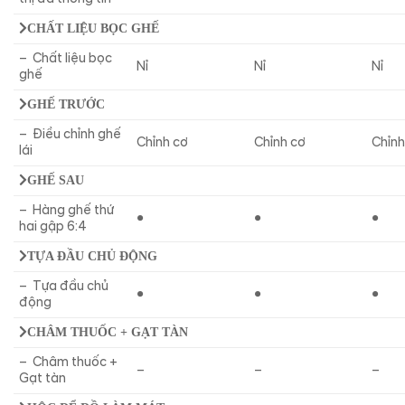
CHẤT LIỆU BỌC GHẾ
– Chất liệu bọc
Nỉ
Nỉ
Nỉ
ghế
GHẾ TRƯỚC
– Điều chỉnh ghế
Chỉnh cơ
Chỉnh cơ
Chỉnh
lái
GHẾ SAU
– Hàng ghế thứ
●
●
●
hai gập 6:4
TỰA ĐẦU CHỦ ĐỘNG
– Tựa đầu chủ
●
●
●
động
CHÂM THUỐC + GẠT TÀN
– Châm thuốc +
–
–
–
Gạt tàn