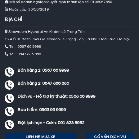
Mã số doanh nghiệp/quyết định thành lập số: 0108967850
Ngày cấp: 30/10/2019
ĐỊA CHỈ
Showroom Hyundai An Khánh Lê Trọng Tấn:
C24 Ô 01 đô thị mới Geleximco Lê Trọng Tấn, La Phù, Hoài Đức, Hà Nội
Tel : 0567 66 9999
Tel : 0847 886 886
Bán hàng 1:
0567 66 9999
Bán hàng 2:
0847 886 886
Dịch vụ - Hỗ trợ kỹ thuật:
0568 66 9999
Bảo hiểm:
0563 96 9999
Đặt lịch hẹn - Cskh:
091 823 8982
LIÊN HỆ MUA XE
CỐ VẤN DỊCH VỤ