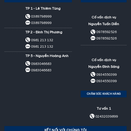
TP 1 - Lê Thiêm Tùng
0389798999
Cố vấn dịch vụ
0389798999
Nguyễn Tuấn Diễn
0978592526
TP 2 - Đinh Thị Phương
0978592526
0981 213 132
0981 213 132
TP 5 - Nguyễn Hoàng Anh
Cố vấn dịch vụ
0983046683
Nguyễn Đình Sáng
0983046683
0934550399
0934550399
CHĂM SÓC KHÁCH HÀNG
Tư vấn 1
02432039899
KẾT NỐI VỚI CHÚNG TÔI