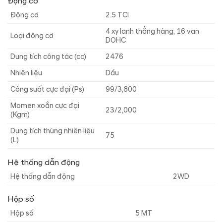
Động cơ
Động cơ
2.5 TCI
4 xy lanh thẳng hàng, 16 van
Loại động cơ
DOHC
Dung tích công tác (cc)
2476
Nhiên liệu
Dầu
Công suất cực đại (Ps)
99/3,800
Momen xoắn cực đại
23/2,000
(Kgm)
Dung tích thùng nhiên liệu
75
(L)
Hệ thống dẫn động
Hệ thống dẫn động
2WD
Hộp số
Hộp số
5 MT