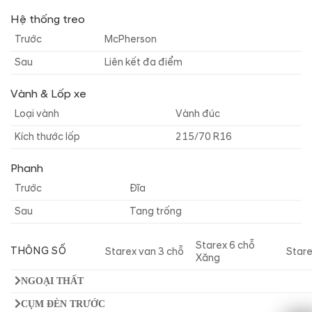
Hệ thống treo
Trước
McPherson
Sau
Liên kết đa điểm
Vành & Lốp xe
Loại vành
Vành đúc
Kích thước lốp
215/70 R16
Phanh
Trước
Đĩa
Sau
Tang trống
Starex 6 chỗ
THÔNG SỐ
Starex van 3 chỗ
Stare
Xăng
NGOẠI THẤT
CỤM ĐÈN TRƯỚC